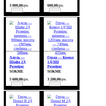
ширина —
1290мм. висота
3 000
,
00
грн.
600
,
00
грн.
1290мм. висота
— 230мм.
— 525мм.
глибина —
глибина —
188мм.
396мм.
Адель —
Герда — Комод
Шафа 2Д
1Д/3Ш
Розміри:
Розміри:
ширина —
ширина —
SOKME
SOKME
900мм. висота
1201мм. висота
5 600
,
00
грн.
3 200
,
00
грн.
— 1905мм.
— 749мм.
глибина —
глибина —
588мм.
435мм.