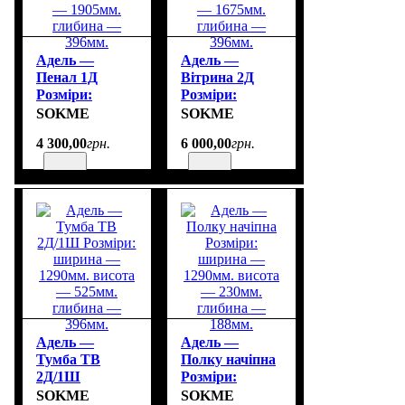
Адель —
Адель —
Пенал 1Д
Вітрина 2Д
Розміри:
Розміри:
ширина —
ширина —
SOKME
SOKME
523мм. висота
951мм. висота
4 300
,
00
грн.
6 000
,
00
грн.
— 1905мм.
— 1675мм.
глибина —
глибина —
396мм.
396мм.
Адель —
Адель —
Тумба ТВ
Полку начіпна
2Д/1Ш
Розміри:
Розміри:
ширина —
SOKME
SOKME