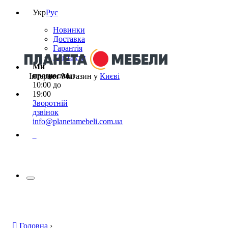
Укр
Рус
Новинки
Доставка
Гарантія
Контакти
Ми
працюємо:
з
Інтернет-Магазин у
Києві
10:00 до
19:00
Зворотній
дзвінок
info@planetamebeli.com.ua
0
Головна
›