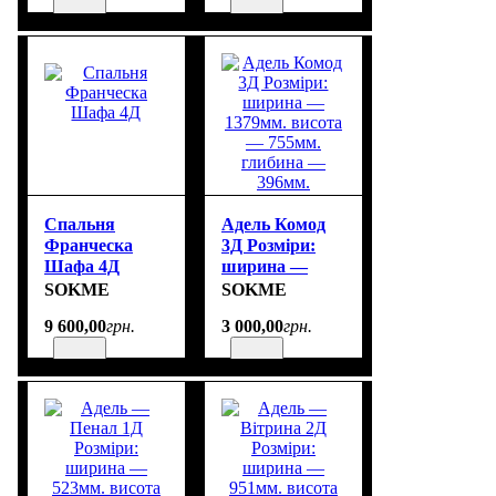
Спальня
Адель Комод
Франческа
3Д Розміри:
Шафа 4Д
ширина —
1379мм. висота
SOKME
SOKME
— 755мм.
9 600
,
00
грн.
3 000
,
00
грн.
глибина —
396мм.