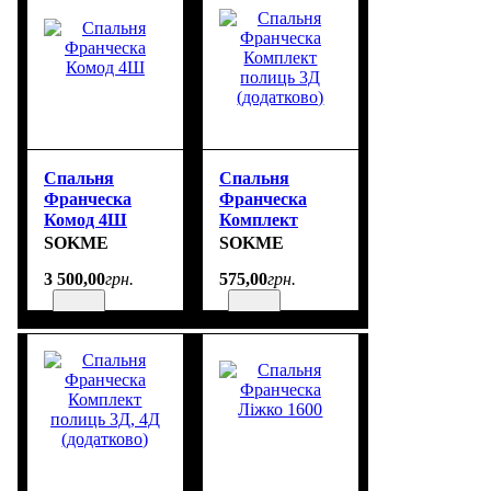
Спальня
Спальня
Франческа
Франческа
Комод 4Ш
Комплект
полиць 3Д
SOKME
SOKME
(додатково)
3 500
,
00
грн.
575
,
00
грн.