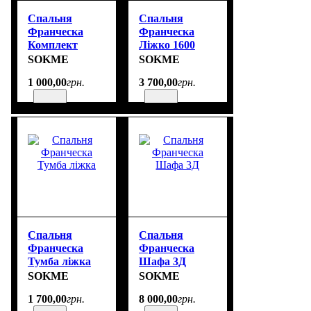
Спальня
Спальня
Франческа
Франческа
Комплект
Ліжко 1600
полиць 3Д, 4Д
SOKME
SOKME
(додатково)
1 000
,
00
грн.
3 700
,
00
грн.
Спальня
Спальня
Франческа
Франческа
Тумба ліжка
Шафа 3Д
SOKME
SOKME
1 700
,
00
грн.
8 000
,
00
грн.