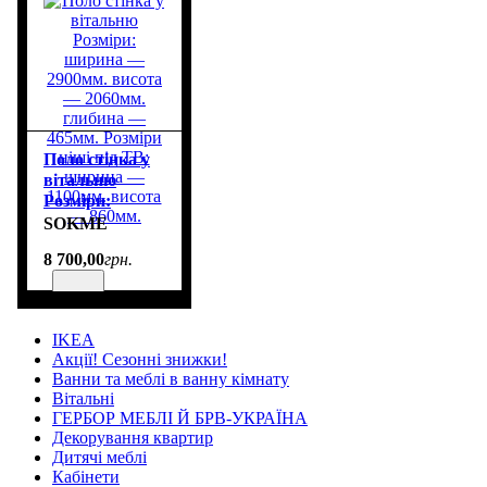
Поло стінка у
вітальню
Розміри:
ширина —
SOKME
2900мм. висота
8 700
,
00
грн.
— 2060мм.
глибина —
465мм. Розміри
ніші під ТВ:
IKEA
ширина —
Акції! Сезонні знижки!
1100мм. висота
Ванни та меблі в ванну кімнату
— 860мм.
Вітальні
ГЕРБОР МЕБЛІ Й БРВ-УКРАЇНА
Декорування квартир
Дитячі меблі
Кабінети