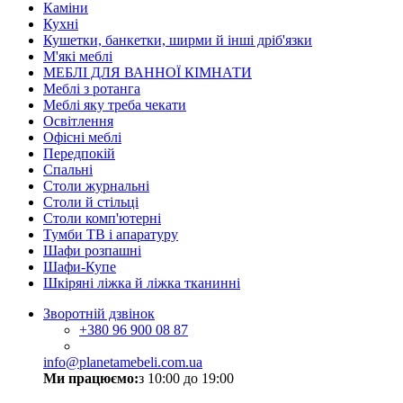
Каміни
Кухні
Кушетки, банкетки, ширми й інші дріб'язки
М'які меблі
МЕБЛІ ДЛЯ ВАННОЇ КІМНАТИ
Меблі з ротанга
Меблі яку треба чекати
Освітлення
Офісні меблі
Передпокій
Спальні
Столи журнальні
Столи й стільці
Столи комп'ютерні
Тумби ТВ і апаратуру
Шафи розпашні
Шафи-Купе
Шкіряні ліжка й ліжка тканинні
Зворотній дзвінок
+380
96 900 08 87
info@planetamebeli.com.ua
Ми працюємо:
з 10:00 до 19:00