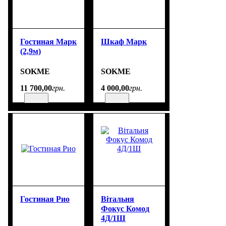
Гостиная Марк
Шкаф Марк
(2,9м)
SOKME
SOKME
11 700
,
00
грн.
4 000
,
00
грн.
Гостиная Рио
Вітальня
Фокус Комод
4Д/1Ш