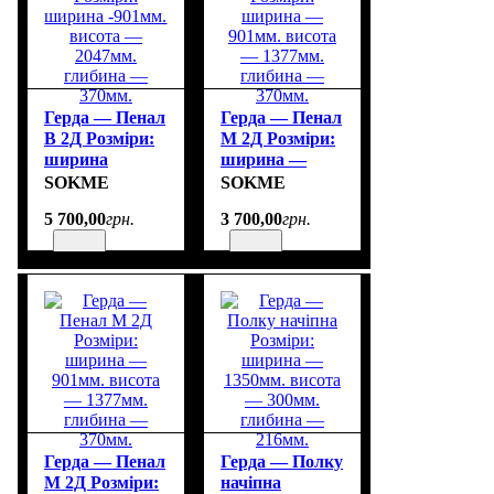
Герда — Пенал
Герда — Пенал
В 2Д Розміри:
М 2Д Розміри:
ширина
ширина —
-901мм. висота
901мм. висота
SOKME
SOKME
— 2047мм.
— 1377мм.
5 700
,
00
грн.
3 700
,
00
грн.
глибина —
глибина —
370мм.
370мм.
Герда — Пенал
Герда — Полку
М 2Д Розміри:
начіпна