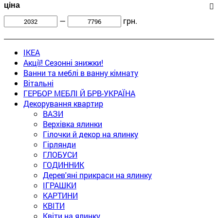
ціна
—
грн.
IKEA
Акції! Сезонні знижки!
Ванни та меблі в ванну кімнату
Вітальні
ГЕРБОР МЕБЛІ Й БРВ-УКРАЇНА
Декорування квартир
ВАЗИ
Верхівка ялинки
Гілочки й декор на ялинку
Гірлянди
ГЛОБУСИ
ГОДИННИК
Дерев'яні прикраси на ялинку
ІГРАШКИ
КАРТИНИ
КВІТИ
Квіти на ялинку