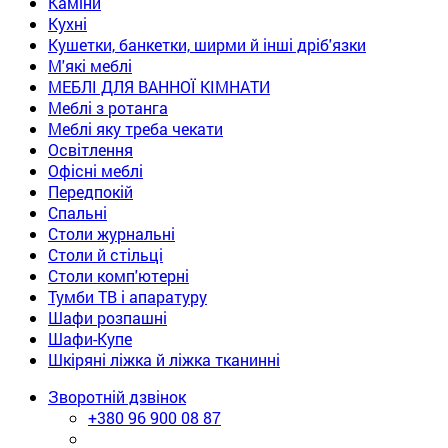
Каміни
Кухні
Кушетки, банкетки, ширми й інші дріб'язки
М'які меблі
МЕБЛІ ДЛЯ ВАННОЇ КІМНАТИ
Меблі з ротанга
Меблі яку треба чекати
Освітлення
Офісні меблі
Передпокій
Спальні
Столи журнальні
Столи й стільці
Столи комп'ютерні
Тумби ТВ і апаратуру
Шафи розпашні
Шафи-Купе
Шкіряні ліжка й ліжка тканинні
Зворотній дзвінок
+380
96 900 08 87