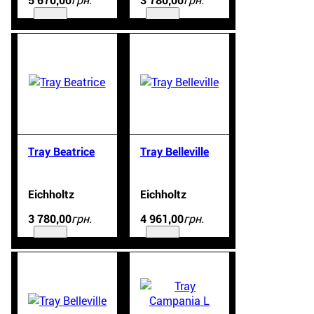
5 670
,
00
3 780
,
00
Tray Beatrice
Tray Belleville
Eichholtz
Eichholtz
грн.
грн.
3 780
,
00
4 961
,
00