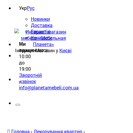
Укр
Рус
Новинки
Доставка
Гарантія
Контакти
Ми
з
Інтернет-Магазин у
Києві
працюємо:
10:00
до
19:00
Зворотній
0
дзвінок
info@planetamebeli.com.ua
Головна
›
Декорування квартир
›