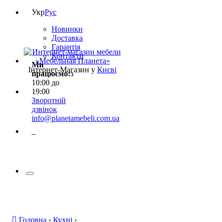
Укр
Рус
Новинки
Доставка
Гарантія
Контакти
Ми
Інтернет-Магазин у
Києві
працюємо:
з
10:00 до
19:00
Зворотній
дзвінок
info@planetamebeli.com.ua
0
Головна
›
Кухні
›