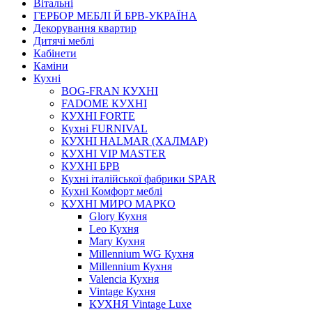
Вітальні
ГЕРБОР МЕБЛІ Й БРВ-УКРАЇНА
Декорування квартир
Дитячі меблі
Кабінети
Каміни
Кухні
BOG-FRAN КУХНІ
FADOME КУХНІ
КУХНІ FORTE
Кухні FURNIVAL
КУХНІ HALMAR (ХАЛМАР)
КУХНІ VIP MASTER
КУХНІ БРВ
Кухні італійської фабрики SPAR
Кухні Комфорт меблі
КУХНІ МИРО МАРКО
Glory Кухня
Leo Кухня
Mary Кухня
Millennium WG Кухня
Millennium Кухня
Valencia Кухня
Vintage Кухня
КУХНЯ Vintage Luxe