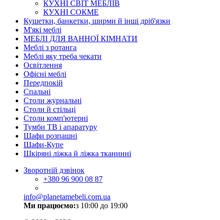
КУХНІ СВІТ МЕБЛІВ
КУХНІ СОКМЕ
Кушетки, банкетки, ширми й інші дріб'язки
М'які меблі
МЕБЛІ ДЛЯ ВАННОЇ КІМНАТИ
Меблі з ротанга
Меблі яку треба чекати
Освітлення
Офісні меблі
Передпокій
Спальні
Столи журнальні
Столи й стільці
Столи комп'ютерні
Тумби ТВ і апаратуру
Шафи розпашні
Шафи-Купе
Шкіряні ліжка й ліжка тканинні
Зворотній дзвінок
+380
96 900 08 87
info@planetamebeli.com.ua
Ми працюємо:
з 10:00 до 19:00