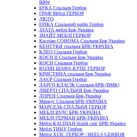
BRW
БУКА Спальня Гербор
ГРАФ Меблі ГЕРБОР
ДІЄГО
ЕРІКА Спальний набір Гербор
ЗЛАТА меблі Брв-Україна
ЗНАЙТ МЕБЛІ ГЕРБОР
Каспіан СОНОМА Спальня Брв-Україна
КЕНТУКИ спальня БРВ-УКРАЇНА
КЛЕО Спальня Гербор
КОЄН II Спальня Брв-Україна
КОЄН Спальня Гербор
КОЛІН ШАФА-КУПЕ ГЕРБОР
КРИСТИНА спальня Брв-Україна
ЛАЄР Спальня Гербор
ЛАРГО КЛАСIК Спальня БРВ (ВМК)
ЛІБЕРТІ СПАЛЬНЯ Брв-Україна
ЛОРЕН Спальня Брв-Україна
Маркус Спальня БРВ-УКРАЇНА
МАРСЕЛЬ СПАЛЬНЯ ГЕРБОР
МЕБЛІ ВУДС БРВ-УКРАЇНА
МЕБЛІ ГЕРМАН БРВ-УКРАЇНА
Меблі КАСПІАН білий сніг БРВ-Україна
Меблі ТИНУ Гербор
Меблі ХІЛС ГЕРБОР / HEELS GERBOR