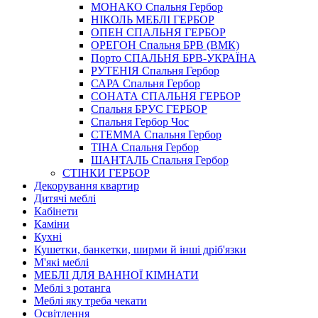
МОНАКО Спальня Гербор
НІКОЛЬ МЕБЛІ ГЕРБОР
ОПЕН СПАЛЬНЯ ГЕРБОР
ОРЕГОН Спальня БРВ (ВМК)
Порто СПАЛЬНЯ БРВ-УКРАЇНА
РУТЕНІЯ Спальня Гербор
САРА Спальня Гербор
СОНАТА СПАЛЬНЯ ГЕРБОР
Спальня БРУС ГЕРБОР
Спальня Гербор Чос
СТЕММА Спальня Гербор
ТІНА Спальня Гербор
ШАНТАЛЬ Спальня Гербор
СТІНКИ ГЕРБОР
Декорування квартир
Дитячі меблі
Кабінети
Каміни
Кухні
Кушетки, банкетки, ширми й інші дріб'язки
М'які меблі
МЕБЛІ ДЛЯ ВАННОЇ КІМНАТИ
Меблі з ротанга
Меблі яку треба чекати
Освітлення