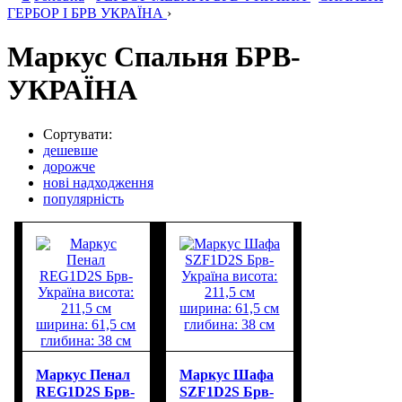
ГЕРБОР І БРВ УКРАЇНА
›
Маркус Спальня БРВ-
УКРАЇНА
Сортувати:
дешевше
дорожче
нові надходження
популярність
Маркус Пенал
Маркус Шафа
REG1D2S Брв-
SZF1D2S Брв-