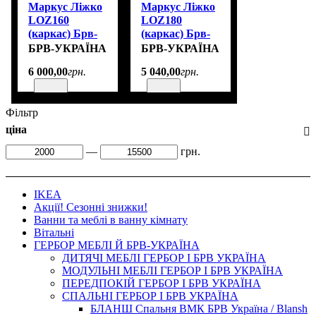
Маркус Ліжко
Маркус Ліжко
LOZ160
LOZ180
(каркас) Брв-
(каркас) Брв-
Україна
Україна
БРВ-УКРАЇНА
БРВ-УКРАЇНА
висота: 42,5-
висота: 42,5-
6 000
,
00
грн.
5 040
,
00
грн.
100 см
100 см
ширина: 166
ширина: 186
см довжина:
см довжина:
Фільтр
209,5 см
209,5 см
ціна
—
грн.
IKEA
Акції! Сезонні знижки!
Ванни та меблі в ванну кімнату
Вітальні
ГЕРБОР МЕБЛІ Й БРВ-УКРАЇНА
ДИТЯЧІ МЕБЛІ ГЕРБОР І БРВ УКРАЇНА
МОДУЛЬНІ МЕБЛІ ГЕРБОР І БРВ УКРАЇНА
ПЕРЕДПОКІЙ ГЕРБОР І БРВ УКРАЇНА
СПАЛЬНІ ГЕРБОР І БРВ УКРАЇНА
БЛАНШ Спальня ВМК БРВ Україна / Blansh