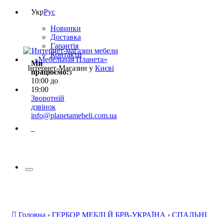
Укр
Рус
Новинки
Доставка
Гарантія
Контакти
Ми
Інтернет-Магазин у
Києві
працюємо:
з
10:00 до
19:00
Зворотній
дзвінок
info@planetamebeli.com.ua
0
Головна
›
ГЕРБОР МЕБЛІ Й БРВ-УКРАЇНА
›
СПАЛЬНІ