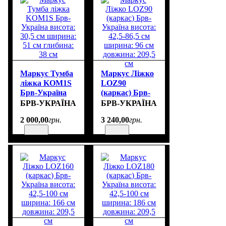
Маркус Тумба
Маркус Ліжко
ліжка KOM1S
LOZ90
Брв-Україна
(каркас) Брв-
висота: 30,5 см
Україна
БРВ-УКРАЇНА
БРВ-УКРАЇНА
ширина: 51 см
висота: 42,5-
2 000
,
00
грн.
3 240
,
00
грн.
глибина: 38 см
86,5 см
ширина: 96 см
довжина: 209,5
см