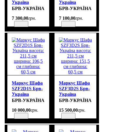
Україна
Україна
висота: 211,5
висота: 211,5
БРВ-УКРАЇНА
БРВ-УКРАЇНА
см ширина:
см ширина:
7 300
,
00
грн.
7 100
,
00
грн.
61,5 см
61,5 см
глибина: 38 см
глибина: 38 см
Маркус Шафа
Маркус Шафа
SZF2D1S Брв-
SZF3D2S Брв-
Україна
Україна
висота: 211,5
висота: 211,5
БРВ-УКРАЇНА
БРВ-УКРАЇНА
см ширина:
см ширина:
10 000
,
00
грн.
15 500
,
00
грн.
106,5 см
151,5 см
глибина: 60,5
глибина: 60,5
см
см