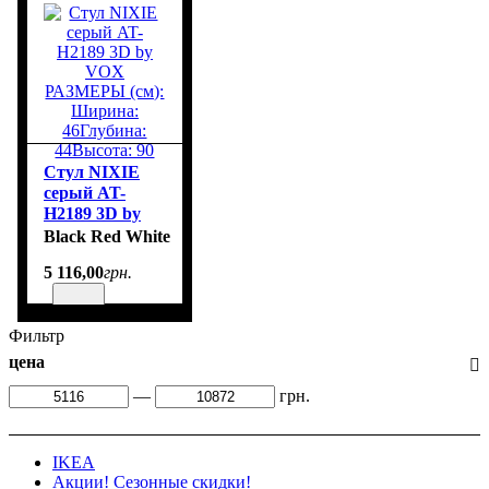
Стул NIXIE
серый AT-
H2189 3D by
VOX
Black Red White
РАЗМЕРЫ
5 116
,
00
грн.
(см): Ширина:
46Глубина:
44Высота: 90
Фильтр
цена
—
грн.
IKEA
Акции! Сезонные скидки!