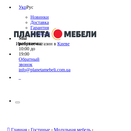
Укр
Рус
Новинки
Доставка
Гарантия
Контакты
Мы
работаем:
с
Интернет-магазин в
Киеве
10:00 до
19:00
Обратный
звонок
info@planetamebeli.com.ua
0
Главная
›
Гостиные
›
Модульная мебель
›