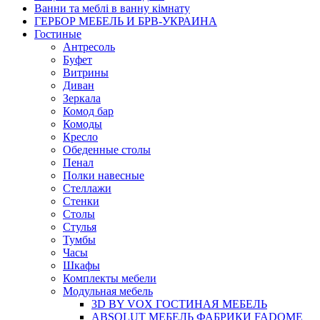
Ванни та меблі в ванну кімнату
ГЕРБОР МЕБЕЛЬ И БРВ-УКРАИНА
Гостиные
Антресоль
Буфет
Витрины
Диван
Зеркала
Комод бар
Комоды
Кресло
Обеденные столы
Пенал
Полки навесные
Стеллажи
Стенки
Столы
Стулья
Тумбы
Часы
Шкафы
Комплекты мебели
Модульная мебель
3D BY VOX ГОСТИНАЯ МЕБЕЛЬ
ABSOLUT МЕБЕЛЬ ФАБРИКИ FADOME