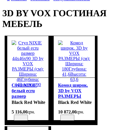
3D BY VOX ГОСТИНАЯ
МЕБЕЛЬ
Стул NIXIE
Комод широк.
белый ecru
3D by VOX
размер
РАЗМЕРЫ
44х46х90 3D by
(см): Ширина:
Black Red White
Black Red White
VOX
180Глубина:
5 116
,
00
грн.
10 872
,
00
грн.
РАЗМЕРЫ
41,6Высота:
(см): Ширина:
63,6
46Глубина:
44Высота: 90