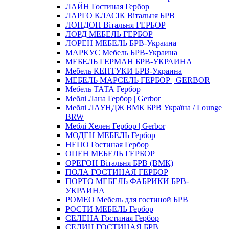
ЛАЙН Гостиная Гербор
ЛАРГО КЛАСIК Вітальня БРВ
ЛОНДОН Вітальня ГЕРБОР
ЛОРД МЕБЕЛЬ ГЕРБОР
ЛОРЕН МЕБЕЛЬ БРВ-Украина
МАРКУС Мебель БРВ-Украина
МЕБЕЛЬ ГЕРМАН БРВ-УКРАИНА
Мебель КЕНТУКИ БРВ-Украина
МЕБЕЛЬ МАРСЕЛЬ ГЕРБОР | GERBOR
Мебель ТАТА Гербор
Меблi Лана Гербор | Gerbor
Меблi ЛАУНДЖ ВМК БРВ Україна / Lounge
BRW
Меблi Хелен Гербор | Gerbor
МОДЕН МЕБЕЛЬ Гербор
НЕПО Гостиная Гербор
ОПЕН МЕБЕЛЬ ГЕРБОР
ОРЕГОН Вітальня БРВ (ВМК)
ПОЛА ГОСТИНАЯ ГЕРБОР
ПОРТО МЕБЕЛЬ ФАБРИКИ БРВ-
УКРАИНА
РОМЕО Мебель для гостиной БРВ
РОСТИ МЕБЕЛЬ Гербор
СЕЛЕНА Гостиная Гербор
СЕЛИН ГОСТИНАЯ БРВ