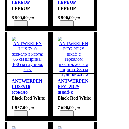
ГЕРБОР
ГЕРБОР
размер
размер
ГЕРБОР
ГЕРБОР
100х100х40 см
178х75х40 см
6 500
,
00
грн.
6 900
,
00
грн.
цвет ясень
цвет ясень
снежный
снежный
ANTWERPEN
ANTWERPEN
LUS/7/10
REG 2D2S
зеркало
шкаф с
высота: 65 см
зеркалом
Black Red White
Black Red White
ширина: 100
высота: 201 см
1 927
,
00
грн.
7 696
,
00
грн.
см глубина: 2
ширина: 88 см
см
глубина: 40 см