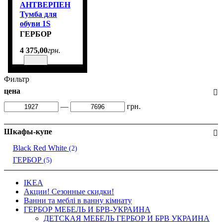
АНТВЕРПЕН
Тумба для
обуви 1S
Гербор размер
ГЕРБОР
100х47х45 см
4 375
,
00
грн.
цвет ясень
снежный
Фильтр
цена
—
грн.
Шкафы-купе
Black Red White
(2)
ГЕРБОР
(5)
IKEA
Акции! Сезонные скидки!
Ванни та меблі в ванну кімнату
ГЕРБОР МЕБЕЛЬ И БРВ-УКРАИНА
ДЕТСКАЯ МЕБЕЛЬ ГЕРБОР И БРВ УКРАИНА