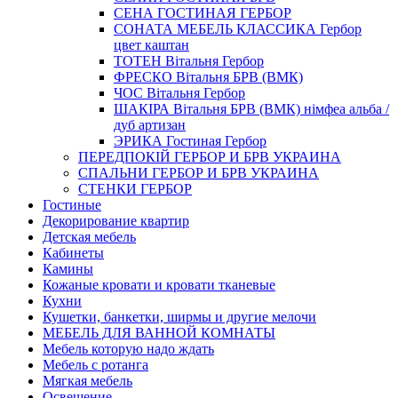
СЕНА ГОСТИНАЯ ГЕРБОР
СОНАТА МЕБЕЛЬ КЛАССИКА Гербор
цвет каштан
ТОТЕН Вітальня Гербор
ФРЕСКО Вітальня БРВ (ВМК)
ЧОС Вітальня Гербор
ШАКІРА Вітальня БРВ (ВМК) німфеа альба /
дуб артизан
ЭРИКА Гостиная Гербор
ПЕРЕДПОКІЙ ГЕРБОР И БРВ УКРАИНА
СПАЛЬНИ ГЕРБОР И БРВ УКРАИНА
СТЕНКИ ГЕРБОР
Гостиные
Декорирование квартир
Детская мебель
Кабинеты
Камины
Кожаные кровати и кровати тканевые
Кухни
Кушетки, банкетки, ширмы и другие мелочи
МЕБЕЛЬ ДЛЯ ВАННОЙ КОМНАТЫ
Мебель которую надо ждать
Мебель с ротанга
Мягкая мебель
Освещение