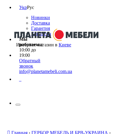
Укр
Рус
Новинки
Доставка
Гарантия
Контакты
Мы
работаем:
с
Интернет-магазин в
Киеве
10:00 до
19:00
Обратный
звонок
info@planetamebeli.com.ua
0
Главная
›
ГЕРБОР МЕБЕЛЬ И БРВ-УКРАИНА
›