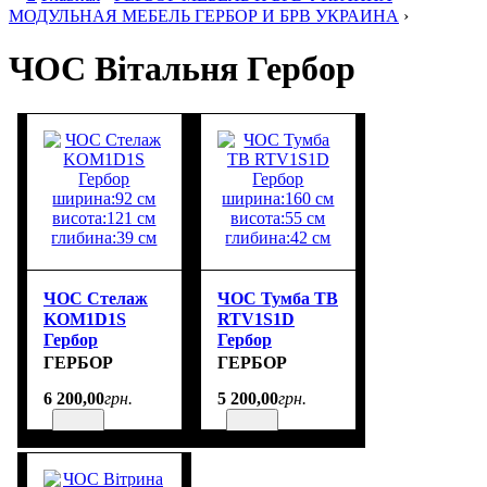
МОДУЛЬНАЯ МЕБЕЛЬ ГЕРБОР И БРВ УКРАИНА
›
ЧОС Вітальня Гербор
ЧОС Стелаж
ЧОС Тумба ТВ
KOM1D1S
RTV1S1D
Гербор
Гербор
ширина:92 см
ширина:160 см
ГЕРБОР
ГЕРБОР
висота:121 см
висота:55 см
6 200
,
00
грн.
5 200
,
00
грн.
глибина:39 см
глибина:42 см