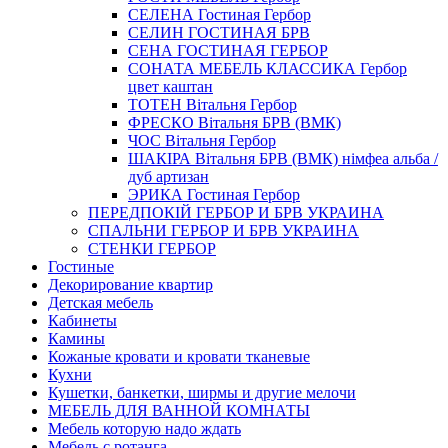
СЕЛЕНА Гостиная Гербор
СЕЛИН ГОСТИНАЯ БРВ
СЕНА ГОСТИНАЯ ГЕРБОР
СОНАТА МЕБЕЛЬ КЛАССИКА Гербор
цвет каштан
ТОТЕН Вітальня Гербор
ФРЕСКО Вітальня БРВ (ВМК)
ЧОС Вітальня Гербор
ШАКІРА Вітальня БРВ (ВМК) німфеа альба /
дуб артизан
ЭРИКА Гостиная Гербор
ПЕРЕДПОКІЙ ГЕРБОР И БРВ УКРАИНА
СПАЛЬНИ ГЕРБОР И БРВ УКРАИНА
СТЕНКИ ГЕРБОР
Гостиные
Декорирование квартир
Детская мебель
Кабинеты
Камины
Кожаные кровати и кровати тканевые
Кухни
Кушетки, банкетки, ширмы и другие мелочи
МЕБЕЛЬ ДЛЯ ВАННОЙ КОМНАТЫ
Мебель которую надо ждать
Мебель с ротанга