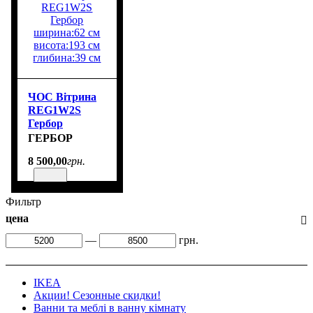
ЧОС Вiтрина
REG1W2S
Гербор
ширина:62 см
ГЕРБОР
висота:193 см
8 500
,
00
грн.
глибина:39 см
Фильтр
цена
—
грн.
IKEA
Акции! Сезонные скидки!
Ванни та меблі в ванну кімнату