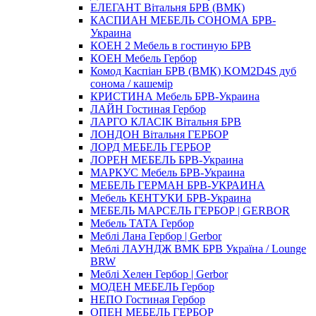
ЕЛЕГАНТ Вітальня БРВ (ВМК)
КАСПИАН МЕБЕЛЬ СОНОМА БРВ-
Украина
КОЕН 2 Мебель в гостиную БРВ
КОЕН Мебель Гербор
Комод Каспіан БРВ (ВМК) KOM2D4S дуб
сонома / кашемір
КРИСТИНА Мебель БРВ-Украина
ЛАЙН Гостиная Гербор
ЛАРГО КЛАСIК Вітальня БРВ
ЛОНДОН Вітальня ГЕРБОР
ЛОРД МЕБЕЛЬ ГЕРБОР
ЛОРЕН МЕБЕЛЬ БРВ-Украина
МАРКУС Мебель БРВ-Украина
МЕБЕЛЬ ГЕРМАН БРВ-УКРАИНА
Мебель КЕНТУКИ БРВ-Украина
МЕБЕЛЬ МАРСЕЛЬ ГЕРБОР | GERBOR
Мебель ТАТА Гербор
Меблi Лана Гербор | Gerbor
Меблi ЛАУНДЖ ВМК БРВ Україна / Lounge
BRW
Меблi Хелен Гербор | Gerbor
МОДЕН МЕБЕЛЬ Гербор
НЕПО Гостиная Гербор
ОПЕН МЕБЕЛЬ ГЕРБОР