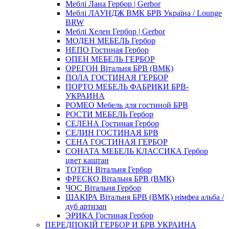
Меблi Лана Гербор | Gerbor
Меблi ЛАУНДЖ ВМК БРВ Україна / Lounge
BRW
Меблi Хелен Гербор | Gerbor
МОДЕН МЕБЕЛЬ Гербор
НЕПО Гостиная Гербор
ОПЕН МЕБЕЛЬ ГЕРБОР
ОРЕГОН Вітальня БРВ (ВМК)
ПОЛА ГОСТИНАЯ ГЕРБОР
ПОРТО МЕБЕЛЬ ФАБРИКИ БРВ-
УКРАИНА
РОМЕО Мебель для гостиной БРВ
РОСТИ МЕБЕЛЬ Гербор
СЕЛЕНА Гостиная Гербор
СЕЛИН ГОСТИНАЯ БРВ
СЕНА ГОСТИНАЯ ГЕРБОР
СОНАТА МЕБЕЛЬ КЛАССИКА Гербор
цвет каштан
ТОТЕН Вітальня Гербор
ФРЕСКО Вітальня БРВ (ВМК)
ЧОС Вітальня Гербор
ШАКІРА Вітальня БРВ (ВМК) німфеа альба /
дуб артизан
ЭРИКА Гостиная Гербор
ПЕРЕДПОКІЙ ГЕРБОР И БРВ УКРАИНА