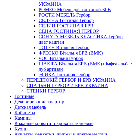
УКРАИНА
РОМЕО Мебель для гостиной БРВ
РОСТИ МЕБЕЛЬ Гербор
СЕЛЕНА Гостиная Гербор
СЕЛИН ГОСТИНАЯ БРВ
СЕНА ГОСТИНАЯ ГЕРБОР
СОНАТА МЕБЕЛЬ КЛАССИКА Гербор
цвет каштан
ТОТЕН Вітальня Гербор
ФРЕСКО Вітальня БРВ (ВМК)
ЧОС Вітальня Гербор
ШАКІРА Вітальня БРВ (ВМК) німфеа альба /
дуб артизан
ЭРИКА Гостиная Гербор
ПЕРЕДПОКІЙ ГЕРБОР И БРВ УКРАИНА
СПАЛЬНИ ГЕРБОР И БРВ УКРАИНА
СТЕНКИ ГЕРБОР
Гостиные
Декорирование квартир
Детская мебель
Кабинеты
Камины
Кожаные кровати и кровати тканевые
Кухни
Кушетки, банкетки, ширмы и другие мелочи