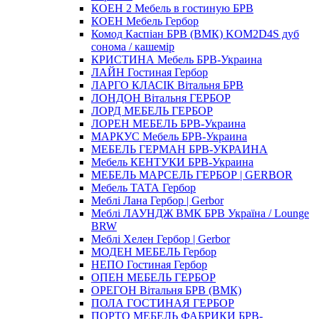
КОЕН 2 Мебель в гостиную БРВ
КОЕН Мебель Гербор
Комод Каспіан БРВ (ВМК) KOM2D4S дуб
сонома / кашемір
КРИСТИНА Мебель БРВ-Украина
ЛАЙН Гостиная Гербор
ЛАРГО КЛАСIК Вітальня БРВ
ЛОНДОН Вітальня ГЕРБОР
ЛОРД МЕБЕЛЬ ГЕРБОР
ЛОРЕН МЕБЕЛЬ БРВ-Украина
МАРКУС Мебель БРВ-Украина
МЕБЕЛЬ ГЕРМАН БРВ-УКРАИНА
Мебель КЕНТУКИ БРВ-Украина
МЕБЕЛЬ МАРСЕЛЬ ГЕРБОР | GERBOR
Мебель ТАТА Гербор
Меблi Лана Гербор | Gerbor
Меблi ЛАУНДЖ ВМК БРВ Україна / Lounge
BRW
Меблi Хелен Гербор | Gerbor
МОДЕН МЕБЕЛЬ Гербор
НЕПО Гостиная Гербор
ОПЕН МЕБЕЛЬ ГЕРБОР
ОРЕГОН Вітальня БРВ (ВМК)
ПОЛА ГОСТИНАЯ ГЕРБОР
ПОРТО МЕБЕЛЬ ФАБРИКИ БРВ-