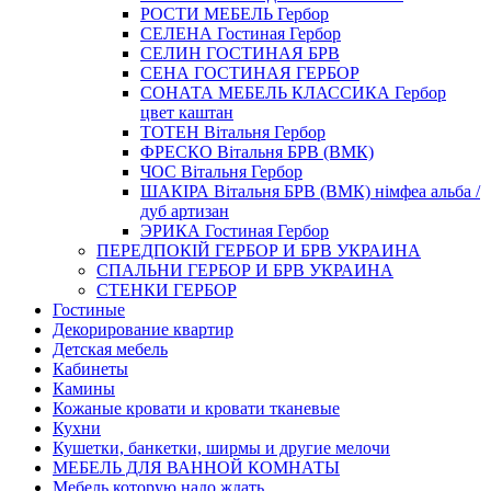
РОСТИ МЕБЕЛЬ Гербор
СЕЛЕНА Гостиная Гербор
СЕЛИН ГОСТИНАЯ БРВ
СЕНА ГОСТИНАЯ ГЕРБОР
СОНАТА МЕБЕЛЬ КЛАССИКА Гербор
цвет каштан
ТОТЕН Вітальня Гербор
ФРЕСКО Вітальня БРВ (ВМК)
ЧОС Вітальня Гербор
ШАКІРА Вітальня БРВ (ВМК) німфеа альба /
дуб артизан
ЭРИКА Гостиная Гербор
ПЕРЕДПОКІЙ ГЕРБОР И БРВ УКРАИНА
СПАЛЬНИ ГЕРБОР И БРВ УКРАИНА
СТЕНКИ ГЕРБОР
Гостиные
Декорирование квартир
Детская мебель
Кабинеты
Камины
Кожаные кровати и кровати тканевые
Кухни
Кушетки, банкетки, ширмы и другие мелочи
МЕБЕЛЬ ДЛЯ ВАННОЙ КОМНАТЫ
Мебель которую надо ждать