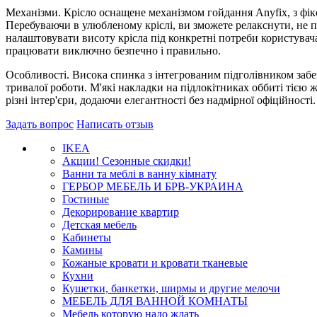
Механізми. Крісло оснащене механізмом гойдання Anyfix, з фі
Перебуваючи в улюбленому кріслі, ви зможете релакснути, не 
налаштовувати висоту крісла під конкретні потреби користувача
працювати виключно безпечно і правильно.
Особливості. Висока спинка з інтегрованим підголівником забе
тривалої роботи. М'які накладки на підлокітниках оббиті тією ж
різні інтер'єри, додаючи елегантності без надмірної офіційності.
Задать вопрос
Написать отзыв
IKEA
Акции! Сезонные скидки!
Ванни та меблі в ванну кімнату
ГЕРБОР МЕБЕЛЬ И БРВ-УКРАИНА
Гостиные
Декорирование квартир
Детская мебель
Кабинеты
Камины
Кожаные кровати и кровати тканевые
Кухни
Кушетки, банкетки, ширмы и другие мелочи
МЕБЕЛЬ ДЛЯ ВАННОЙ КОМНАТЫ
Мебель которую надо ждать