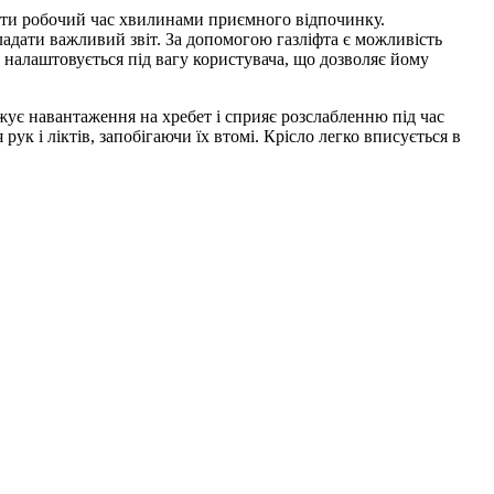
ити робочий час хвилинами приємного відпочинку.
дати важливий звіт. За допомогою газліфта є можливість
о налаштовується під вагу користувача, що дозволяє йому
жує навантаження на хребет і сприяє розслабленню під час
ук і ліктів, запобігаючи їх втомі. Крісло легко вписується в