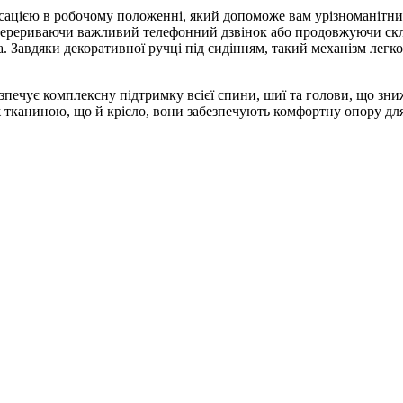
ксацією в робочому положенні, який допоможе вам урізноманітн
перериваючи важливий телефонний дзвінок або продовжуючи скла
. Завдяки декоративної ручці під сидінням, такий механізм легк
зпечує комплексну підтримку всієї спини, шиї та голови, що зни
 тканиною, що й крісло, вони забезпечують комфортну опору для р