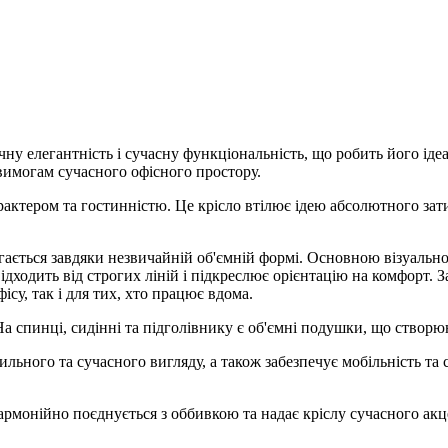
у елегантність і сучасну функціональність, що робить його іде
 вимогам сучасного офісного простору.
ктером та гостинністю. Це крісло втілює ідею абсолютного зати
ається завдяки незвичайній об'ємній формі. Основною візуальною
ідходить від строгих ліній і підкреслює орієнтацію на комфорт. З
су, так і для тих, хто працює вдома.
 спинці, сидінні та підголівнику є об'ємні подушки, що створюю
ьного та сучасного вигляду, а також забезпечує мобільність та с
армонійно поєднується з оббивкою та надає кріслу сучасного акц