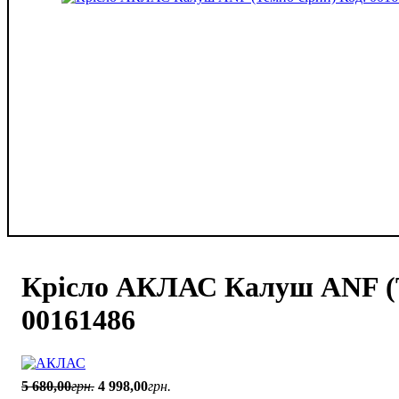
Крісло АКЛАС Калуш ANF (Т
00161486
5 680
,
00
грн.
4 998
,
00
грн.