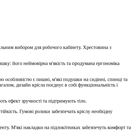
альним вибором для робочого кабінету. Хрестовина з
шку: його неймовірна м'якість та продумана ергономіка
 особливістю є пишні, м'які подушки на сидінні, спинці та
агалом, дизайн крісла поєднує в собі функціональність і
ть ефект зручності та підтримують тіло.
тійкість. Гумові ролики забезпечать кріслу необхідну
енту. М'які накладки на підлокітниках забезпечуть комфорт та