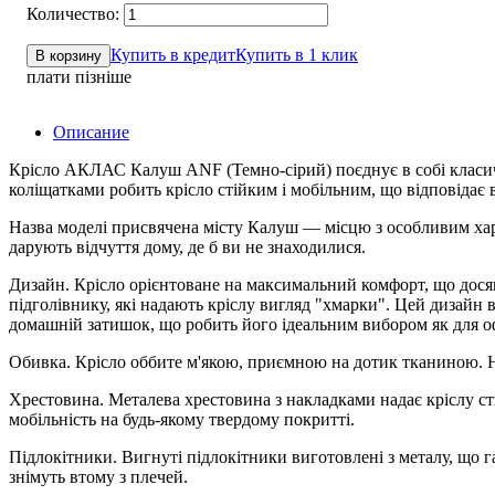
Купить в кредит
Купить в 1 клик
В корзину
плати пізніше
Описание
Крісло АКЛАС Калуш ANF (Темно-сірий) поєднує в собі класичн
коліщатками робить крісло стійким і мобільним, що відповідає
Назва моделі присвячена місту Калуш — місцю з особливим хара
дарують відчуття дому, де б ви не знаходилися.
Дизайн. Крісло орієнтоване на максимальний комфорт, що досяг
підголівнику, які надають кріслу вигляд "хмарки". Цей дизайн в
домашній затишок, що робить його ідеальним вибором як для офі
Обивка. Крісло оббите м'якою, приємною на дотик тканиною. На
Хрестовина. Металева хрестовина з накладками надає кріслу стил
мобільність на будь-якому твердому покритті.
Підлокітники. Вигнуті підлокітники виготовлені з металу, що г
знімуть втому з плечей.