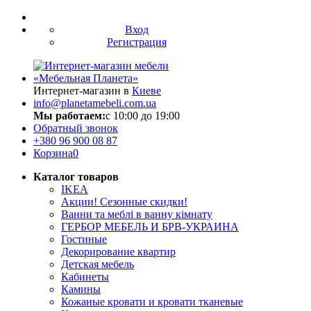
Вход
Регистрация
Интернет-магазин в
Киеве
info@planetamebeli.com.ua
Мы работаем:
с 10:00 до 19:00
Обратный звонок
+380
96 900 08 87
Корзина
0
Каталог товаров
IKEA
Акции! Сезонные скидки!
Ванни та меблі в ванну кімнату
ГЕРБОР МЕБЕЛЬ И БРВ-УКРАИНА
Гостиные
Декорирование квартир
Детская мебель
Кабинеты
Камины
Кожаные кровати и кровати тканевые