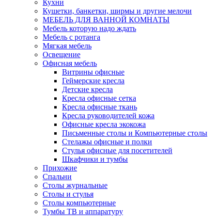
Кухни
Кушетки, банкетки, ширмы и другие мелочи
МЕБЕЛЬ ДЛЯ ВАННОЙ КОМНАТЫ
Мебель которую надо ждать
Мебель с ротанга
Мягкая мебель
Освещение
Офисная мебель
Витрины офисные
Геймерские кресла
Детские кресла
Кресла офисные сетка
Кресла офисные ткань
Кресла руководителей кожа
Офисные кресла экокожа
Письменные столы и Компьютерные столы
Стелажы офисные и полки
Стулья офисные для посетителей
Шкафчики и тумбы
Прихожие
Спальни
Столы журнальные
Столы и стулья
Столы компьютерные
Тумбы ТВ и аппаратуру