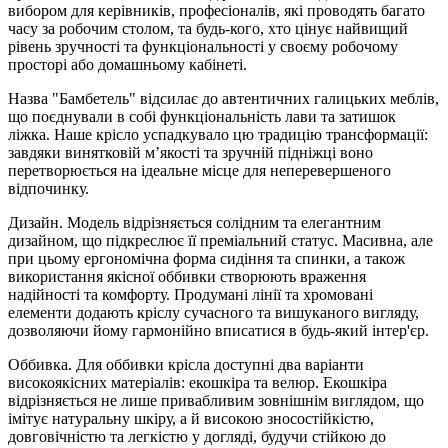
вибором для керівників, професіоналів, які проводять багато
часу за робочим столом, та будь-кого, хто цінує найвищий
рівень зручності та функціональності у своєму робочому
просторі або домашньому кабінеті.
Назва "Бамбетель" відсилає до автентичних галицьких меблів,
що поєднували в собі функціональність лави та затишок
ліжка. Наше крісло успадкувало цю традицію трансформації:
завдяки винятковій м’якості та зручній підніжці воно
перетворюється на ідеальне місце для неперевершеного
відпочинку.
Дизайн. Модель відрізняється солідним та елегантним
дизайном, що підкреслює її преміальний статус. Масивна, але
при цьому ергономічна форма сидіння та спинки, а також
використання якісної оббивки створюють враження
надійності та комфорту. Продумані лінії та хромовані
елементи додають кріслу сучасного та вишуканого вигляду,
дозволяючи йому гармонійно вписатися в будь-який інтер'єр.
Оббивка. Для оббивки крісла доступні два варіанти
високоякісних матеріалів: екошкіра та велюр. Екошкіра
відрізняється не лише привабливим зовнішнім виглядом, що
імітує натуральну шкіру, а й високою зносостійкістю,
довговічністю та легкістю у догляді, будучи стійкою до