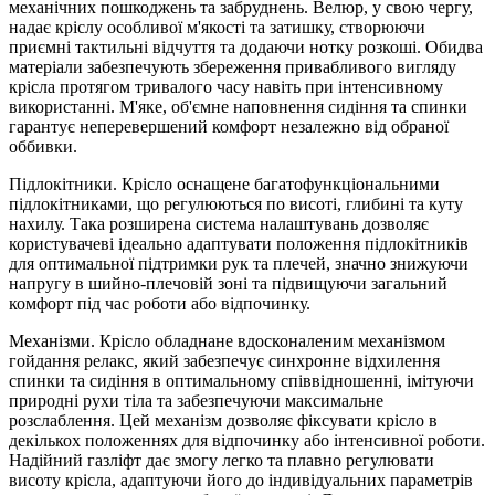
механічних пошкоджень та забруднень. Велюр, у свою чергу,
надає кріслу особливої м'якості та затишку, створюючи
приємні тактильні відчуття та додаючи нотку розкоші. Обидва
матеріали забезпечують збереження привабливого вигляду
крісла протягом тривалого часу навіть при інтенсивному
використанні. М'яке, об'ємне наповнення сидіння та спинки
гарантує неперевершений комфорт незалежно від обраної
оббивки.
Підлокітники. Крісло оснащене багатофункціональними
підлокітниками, що регулюються по висоті, глибині та куту
нахилу. Така розширена система налаштувань дозволяє
користувачеві ідеально адаптувати положення підлокітників
для оптимальної підтримки рук та плечей, значно знижуючи
напругу в шийно-плечовій зоні та підвищуючи загальний
комфорт під час роботи або відпочинку.
Механізми. Крісло обладнане вдосконаленим механізмом
гойдання релакс, який забезпечує синхронне відхилення
спинки та сидіння в оптимальному співвідношенні, імітуючи
природні рухи тіла та забезпечуючи максимальне
розслаблення. Цей механізм дозволяє фіксувати крісло в
декількох положеннях для відпочинку або інтенсивної роботи.
Надійний газліфт дає змогу легко та плавно регулювати
висоту крісла, адаптуючи його до індивідуальних параметрів