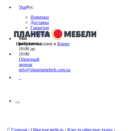
Укр
Рус
Новинки
Доставка
Гарантия
Контакты
Мы
работаем:
с
Интернет-магазин в
Киеве
10:00 до
19:00
Обратный
звонок
info@planetamebeli.com.ua
0
Главная
›
Офисная мебель
›
Кресла офисные ткань
›