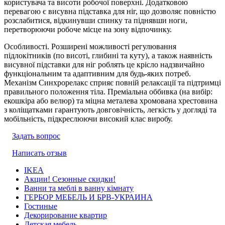
користувача та висоти робочої поверхні. Додатковою
перевагою є висувна підставка для ніг, що дозволяє повністю
розслабитися, відкинувши спинку та піднявши ноги,
перетворюючи робоче місце на зону відпочинку.
Особливості. Розширені можливості регулювання
підлокітників (по висоті, глибині та куту), а також наявність
висувної підставки для ніг роблять це крісло надзвичайно
функціональним та адаптивним для будь-яких потреб.
Механізм Синхрорелакс сприяє повній релаксації та підтримці
правильного положення тіла. Преміальна оббивка (на вибір:
екошкіра або велюр) та міцна металева хромована хрестовина
з коліщатками гарантують довговічність, легкість у догляді та
мобільність, підкреслюючи високий клас виробу.
Задать вопрос
Написать отзыв
IKEA
Акции! Сезонные скидки!
Ванни та меблі в ванну кімнату
ГЕРБОР МЕБЕЛЬ И БРВ-УКРАИНА
Гостиные
Декорирование квартир
Детская мебель