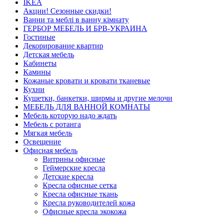
IKEA
Акции! Сезонные скидки!
Ванни та меблі в ванну кімнату
ГЕРБОР МЕБЕЛЬ И БРВ-УКРАИНА
Гостиные
Декорирование квартир
Детская мебель
Кабинеты
Камины
Кожаные кровати и кровати тканевые
Кухни
Кушетки, банкетки, ширмы и другие мелочи
МЕБЕЛЬ ДЛЯ ВАННОЙ КОМНАТЫ
Мебель которую надо ждать
Мебель с ротанга
Мягкая мебель
Освещение
Офисная мебель
Витрины офисные
Геймерские кресла
Детские кресла
Кресла офисные сетка
Кресла офисные ткань
Кресла руководителей кожа
Офисные кресла экокожа