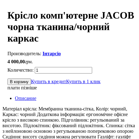
Крісло комп'ютерне JACOB
чорна тканина/чорний
каркас
Інтарсіо
4 000
,
00
грн.
Купить в кредит
Купить в 1 клик
В корзину
плати пізніше
Описание
Матеріал крісла: Мембранна тканина-сітка, Колір: чорний,
Каркас: чорний Додаткова інформація: ергономічне офісне
крісло з високою спинкою. Підголівник: регульований за
висотою. Підлокітник: фіксований підлокітник. Спинка: сітка
з нейлоновою основою з регульованою поперековою опорою
Сидіння: висоту сидіння можна регулювати Газліфт: газліфт