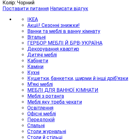
Колір: Чорний
Поставити питання
Написати відгук
IKEA
Акції! Сезонні знижки!
Ванни та меблі в ванну кімнату
Вітальні
ГЕРБОР МЕБЛІ Й БРВ-УКРАЇНА
Декорування квартир
Дитячі меблі
Кабінети
Каміни
Кухні
Кушетки, банкетки, ширми й інші дріб'язки
М'які меблі
МЕБЛІ ДЛЯ ВАННОЇ КІМНАТИ
Меблі з ротанга
Меблі яку треба чекати
Освітлення
Офісні меблі
Передпокій
Спальні
Столи журнальні
Столи й стільці