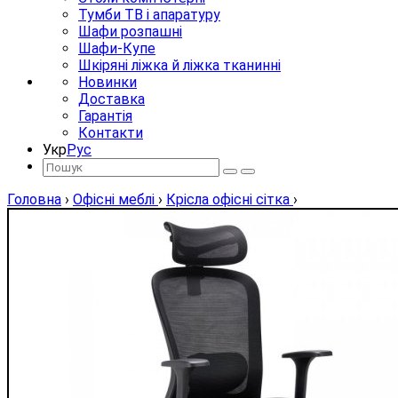
Тумби ТВ і апаратуру
Шафи розпашні
Шафи-Купе
Шкіряні ліжка й ліжка тканинні
Новинки
Доставка
Гарантія
Контакти
Укр
Рус
Головна
›
Офісні меблі
›
Крісла офісні сітка
›