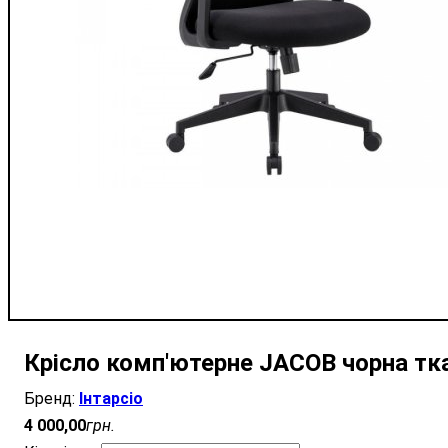
Крісло комп'ютерне JACOB чорна тк
Інтарсіо
4 000
,
00
грн.