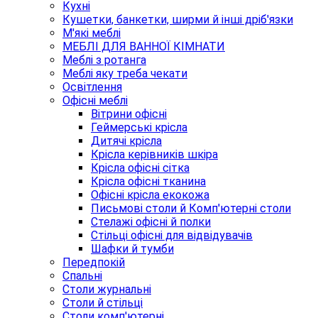
Кухні
Кушетки, банкетки, ширми й інші дріб'язки
М'які меблі
МЕБЛІ ДЛЯ ВАННОЇ КІМНАТИ
Меблі з ротанга
Меблі яку треба чекати
Освітлення
Офісні меблі
Вітрини офісні
Геймерські крісла
Дитячі крісла
Крісла керівників шкіра
Крісла офісні сітка
Крісла офісні тканина
Офісні крісла екокожа
Письмові столи й Комп'ютерні столи
Стелажі офісні й полки
Стільці офісні для відвідувачів
Шафки й тумби
Передпокій
Спальні
Столи журнальні
Столи й стільці
Столи комп'ютерні