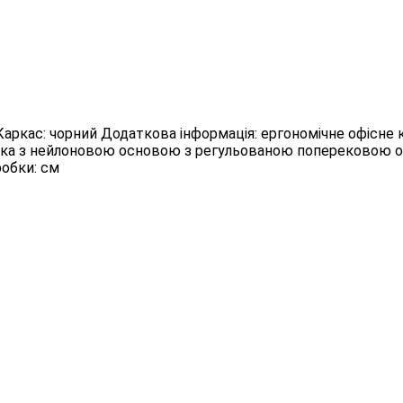
, Каркас: чорний Додаткова інформація: ергономічне офісне
 сітка з нейлоновою основою з регульованою поперековою 
робки: см