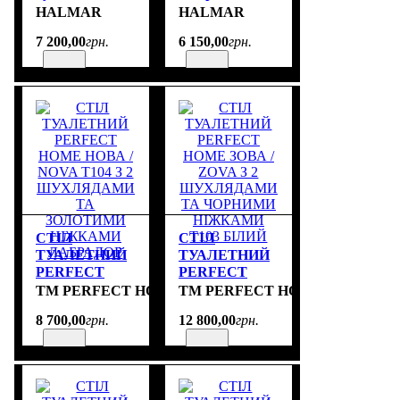
колір кашемір
розмір
HALMAR
HALMAR
розмір
120/50/76 cm
7 200
,
00
грн.
6 150
,
00
грн.
94/43/140 cm
СТІЛ
СТІЛ
ТУАЛЕТНИЙ
ТУАЛЕТНИЙ
PERFECT
PERFECT
HOME НОВА /
HOME ЗОВА /
TM PERFECT HOME
TM PERFECT HOME
NOVA T104 З 2
ZOVA З 2
8 700
,
00
грн.
12 800
,
00
грн.
ШУХЛЯДАМИ
ШУХЛЯДАМИ
ТА
ТА ЧОРНИМИ
ЗОЛОТИМИ
НІЖКАМИ
НІЖКАМИ
T103 БІЛИЙ
ЛАБРАДОР