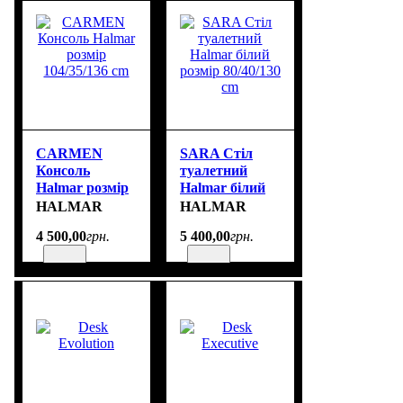
CARMEN
SARA Стіл
Консоль
туалетний
Halmar розмір
Halmar білий
104/35/136 cm
розмір
HALMAR
HALMAR
80/40/130 cm
4 500
,
00
грн.
5 400
,
00
грн.