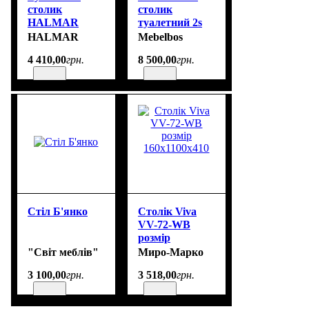
столик
столик
HALMAR
туалетний 2s
CARMEN
taupe / дуб
HALMAR
Mebelbos
silverjack
4 410
,
00
грн.
8 500
,
00
грн.
Стіл Б'янко
Cтолік Viva
VV-72-WB
розмір
160x1100x410
"Світ меблів"
Миро-Марко
3 100
,
00
грн.
3 518
,
00
грн.