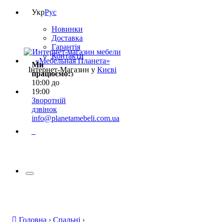
Укр
Рус
Новинки
Доставка
Гарантія
Контакти
Ми
Інтернет-Магазин у
Києві
працюємо:
з
10:00 до
19:00
Зворотній
дзвінок
info@planetamebeli.com.ua
0
Головна
›
Спальні
›