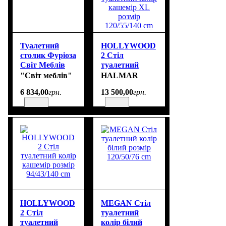
Туалетний
HOLLYWOOD
столик Фуріоза
2 Стіл
Світ Меблів
туалетний
колір кашемір
"Світ меблів"
HALMAR
XL розмір
6 834
,
00
грн.
13 500
,
00
грн.
120/55/140 cm
HOLLYWOOD
MEGAN Стіл
2 Стіл
туалетний
туалетний
колір білий