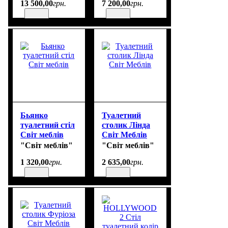
13 500
,
00
грн.
7 200
,
00
грн.
120/55/140 cm
94/43/140 cm
Бьянко
Туалетний
туалетний стіл
столик Лінда
Світ меблів
Світ Меблів
"Світ меблів"
"Світ меблів"
1 320
,
00
грн.
2 635
,
00
грн.