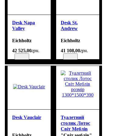
Desk Napa
Desk St.
Valley
Andrew
Eichholtz
Eichholtz
42 525
,
00
грн.
41 108
,
00
грн.
Desk Vauclair
Туалетний
столик Лотос
Світ Меблів
розмір
Eichholtz
"Світ меблів"