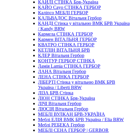
КАЙЛІ СТІНКА Брв-Україна
КАЙО Cayo СТІНКА ГЕРБОР
Каліпсо МЕБЛІ ГЕРБОР
КАЛЬВАДОС Вітальня Гербор
КАНДІ Стінка у вітальню ВМК БРВ Україна
/ Kandy BRW
Кармела СТІНКА ГЕРБОР
Кармен ВІТАЛЬНЯ ГЕРБОР
КВАТРО СТІНКА ГЕРБОР
КЕТЛІН ВІТАЛЬНЯ БРВ
КЛЕР Вітальня Гербор
КОНТУР ГЕРБОР СТІНКА
Ламія Lamia СТІНКА ГЕРБОР
ЛАНА Вітальня Гербор
ЛЕНА СТІНКА ГЕРБОР
ЛІБЕРТІ Стінка у вітальню ВМК БРВ
Україна / Liberti BRW
ЛІЗА БРВ Стінка
ЛІОН СТІНКА Брв-Україна
ЛІЧІ Вітальня Гербор
ЛЮСІЯ Вітальня Гербор
МЕБЛІ ВУЛКАН БРВ-УКРАЇНА
Меблі ЕЛІЯ ВМК БРВ Україна / Elia BRW
Меблі РЕБЕКА Гербор
МЕБЛІ СЕНА ГЕРБОР | GERBOR