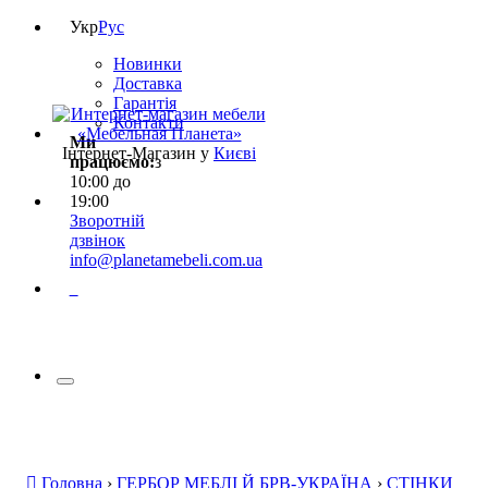
Укр
Рус
Новинки
Доставка
Гарантія
Контакти
Ми
Інтернет-Магазин у
Києві
працюємо:
з
10:00 до
19:00
Зворотній
дзвінок
info@planetamebeli.com.ua
0
Головна
›
ГЕРБОР МЕБЛІ Й БРВ-УКРАЇНА
›
СТІНКИ