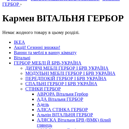
ГЕРБОР
›
Кармен ВІТАЛЬНЯ ГЕРБОР
Немає жодного товару в цьому розділі.
IKEA
Акції! Сезонні знижки!
Ванни та меблі в ванну кімнату
Вітальні
ГЕРБОР МЕБЛІ Й БРВ-УКРАЇНА
ДИТЯЧІ МЕБЛІ ГЕРБОР І БРВ УКРАЇНА
МОДУЛЬНІ МЕБЛІ ГЕРБОР І БРВ УКРАЇНА
ПЕРЕДПОКІЙ ГЕРБОР І БРВ УКРАЇНА
СПАЛЬНІ ГЕРБОР І БРВ УКРАЇНА
СТІНКИ ГЕРБОР
АВРОРА Вітальня Гербор
АДА Вітальня ГЕРБОР
Адель
АЛІСА СТІНКА ГЕРБОР
Альпін ВІТАЛЬНЯ ГЕРБОР
АЛЯСКА Вітальня БРВ (ВМК) білий
глянець