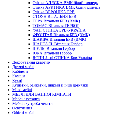
Стінка АЛЯСКА ВМК білий глянець
Стінка АРКТИКА ВМК білий глянець
Стінка ВЕРОНІКА БРВ
СТОУН ВІТАЛЬНЯ БРВ
ТЕРА Вітальня БРВ (ВМК)
ТОМАС Вітальня ГЕРБОР
ФАН СТІНКА БРВ-УКРАЇНА
ФРОНТАЛ Вітальня БРВ (ВМК)
ШАКIРА Вітальня БРВ (ВМК)
ШАНТАЛЬ Вітальня Гербор
ШЕЛБІ Вітальня Гербор
ЮКА Вітальня Гербор
ЯСПИ Jaspi СТІНКА Брв-Україна
Декорування квартир
Дитячі меблі
Кабінети
Каміни
Кухні
Кушетки, банкетки, ширми й інші дріб'язки
М'які меблі
МЕБЛІ ДЛЯ ВАННОЇ КІМНАТИ
Меблі з ротанга
Меблі яку треба чекати
Освітлення
Офісні меблі