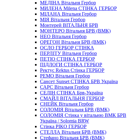
МЕДІНА Вітальня Гербор
МИЛЕНА Milena СТІНКА ГЕРБОР
МІЛАНА Вітальня Гербор
МІЯ Вітальня Гербор
Монтерей ВІТАЛЬНЯ БРВ
МОНТЕРО Вітальня БРВ (ВМК)
НЕО Вітальня Гербор
ОРЕГОН Вітальня БРВ (ВМК)
ОСЛО ГЕРБОР СТІНКА
ПЕРЛІТУ Вітальня Гербор
ПЕТІО СТІНКА ГЕРБОР
ПІДЛОГИ СТІНКА ГЕРБОР
Ректус Rektus Стінка ГЕРБОР
РЕМО Вітальня Гербор
Сансет Sunset СТІНКА БРВ Україна
САРС Вітальня Гербор
СЕЛІН СТІНКА Брв-Україна
СМАЙЛ ВІТАЛЬНЯ ГЕРБОР
СНЕЙК Вітальня Гербор
СОЛОМIЯ Вітальня БРВ (ВМК)
СОЛОМІЯ Стінка у вітальню ВМК БРВ
Україна / Solomia BRW
Стiнка РIКО ГЕРБОР
СТЕЛЛА Вітальня БРВ (ВМК)
Стефано Вітальня БРВ (ВМК)