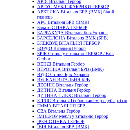
АРIЯ Вітальня Гербор
АРГУС МЕБЛІ ФАБРИКИ ГЕРБОР
АРКТИКА Вітальня БРВ (ВМК) білий
глянець
АРС Вітальня БРВ (ВМК)
Барато СТІНКА ГЕРБОР
БАРРАКУДА Вітальня Брв-Україна
БАРСЕЛОНА Вітальня ВМК (БРВ)
БЛЕКВУД ВІТАЛЬНЯ ГЕРБОР
БОРДО Вітальня Гербор
БРІК Стінка у вітальню ГЕРБОР / Brik
Gerbor
ВЕНДІ Вітальня Гербор
ВЕРОНIКА Вітальня БРВ (ВМК)
ВУДС Стінка Брв-Україна
ВУЛКАН ВІТАЛЬНЯ БРВ
ДЕОНІС Вітальня Гербор
ДИТИНА Вітальня Гербор
ДИТИНА ПЛЮС Вітальня Гербор
ЕЛЛІС Вітальня Гербор кашемір / дуб артізан
ЕММА ВІТАЛЬНЯ БРВ
ЄВА Вітальня Гербор
ІМПЕРОР Меблі у вітальню Гербор
ІРЕН СТІНКА ГЕРБОР
ЇВIЯ Вітальня БРВ (ВМК)