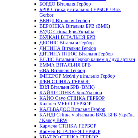
БОРДО Вітальня Гербор
БРІК Стінка у вітальню ГЕРБОР / Brik
Gerbor
ВЕНДІ Вітальня Гербор
ВЕРОНIКА Вітальня БРВ (ВМК)
ВУДС Стінка Брв-Україна
ВУЛКАН ВІТАЛЬНЯ БРВ
ДЕОНІС Вітальня Гербор
ДИТИНА Вітальня Гербор
ДИТИНА ПЛЮС Вітальня Гербор
ЕЛЛІС Вітальня Гербор кашемір / дуб артізан
ЕММА ВІТАЛЬНЯ БРВ
ЄВА Вітальня Гербор
ІМПЕРОР Меблі у вітальню Гербор
ІРЕН СТІНКА ГЕРБОР
ЇВIЯ Вітальня БРВ (ВМК)
КАЙЛІ СТІНКА Брв-Україна
КАЙО Cayo СТІНКА ГЕРБОР
Каліпсо МЕБЛІ ГЕРБОР
КАЛЬВАДОС Вітальня Гербор
КАНДІ Стінка у вітальню ВМК БРВ Україна
/ Kandy BRW
Кармела СТІНКА ГЕРБОР
Кармен ВІТАЛЬНЯ ГЕРБОР
КВАТРО СТІНКА ГЕРБОР