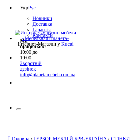
Укр
Рус
Новинки
Доставка
Гарантія
Контакти
Ми
Інтернет-Магазин у
Києві
працюємо:
з
10:00 до
19:00
Зворотній
дзвінок
info@planetamebeli.com.ua
0
Головна
›
ГЕРБОР МЕБЛІ Й БРВ-УКРАЇНА
›
СТІНКИ