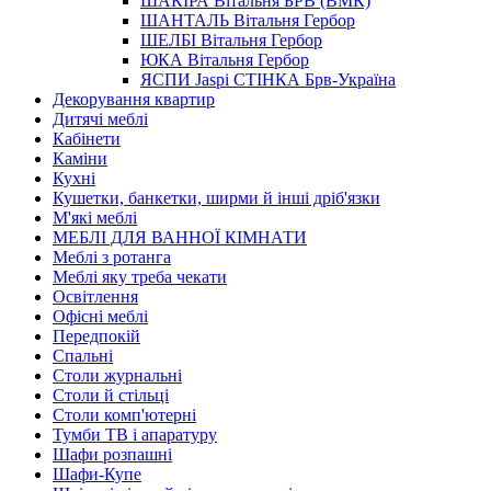
ШАКIРА Вітальня БРВ (ВМК)
ШАНТАЛЬ Вітальня Гербор
ШЕЛБІ Вітальня Гербор
ЮКА Вітальня Гербор
ЯСПИ Jaspi СТІНКА Брв-Україна
Декорування квартир
Дитячі меблі
Кабінети
Каміни
Кухні
Кушетки, банкетки, ширми й інші дріб'язки
М'які меблі
МЕБЛІ ДЛЯ ВАННОЇ КІМНАТИ
Меблі з ротанга
Меблі яку треба чекати
Освітлення
Офісні меблі
Передпокій
Спальні
Столи журнальні
Столи й стільці
Столи комп'ютерні
Тумби ТВ і апаратуру
Шафи розпашні
Шафи-Купе