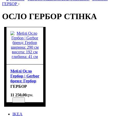
ГЕРБОР
›
ОСЛО ГЕРБОР СТІНКА
Меблі Осло
Гербор | Gerbor
бренд: Гербор
ширина: 290
ГЕРБОР
см висота: 192
11 250
,
00
грн.
см глибина: 41
см
IKEA