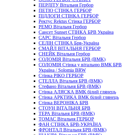
ПЕРЛІТУ Вітальня Гербор
ПЕТІО СТІНКА ГЕРБОР
ПІДЛОГИ СТІНКА ГЕРБОР
Ректус Rektus Стінка ГЕРБОР
РЕМО Вітальня Гербор
Сансет Sunset СТІНКА БРВ Україна
САРС Вітальня Гербор
СЕЛІН СТІНКА Брв-Україна
СМАЙЛ ВІТАЛЬНЯ ГЕРБОР
СНЕЙК Вітальня Гербор
СОЛОМIЯ Вітальня БРВ (ВМК)
СОЛОМІЯ Стінка у вітальню ВМК БРВ
Україна / Solomia BRW
Стiнка РIКО ГЕРБОР
СТЕЛЛА Вітальня БРВ (ВМК)
Стефано Вітальня БРВ (ВМК)
Стінка АЛЯСКА ВМК білий глянець
Стінка АРКТИКА ВМК білий глянець
Стінка ВЕРОНІКА БРВ
СТОУН ВІТАЛЬНЯ БРВ
ТЕРА Вітальня БРВ (ВМК)
ТОМАС Вітальня ГЕРБОР
ФАН СТІНКА БРВ-УКРАЇНА
ФРОНТАЛ Вітальня БРВ (ВМК)