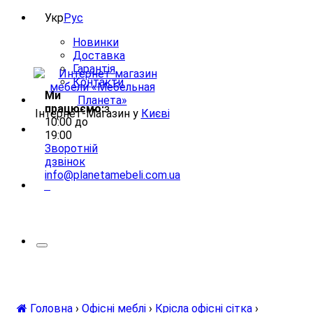
Укр
Рус
Новинки
Доставка
Гарантія
Контакти
Ми
працюємо:
з
Інтернет-Магазин у
Києві
10:00 до
19:00
Зворотній
дзвінок
info@planetamebeli.com.ua
0
Головна
›
Офісні меблі
›
Крісла офісні сітка
›