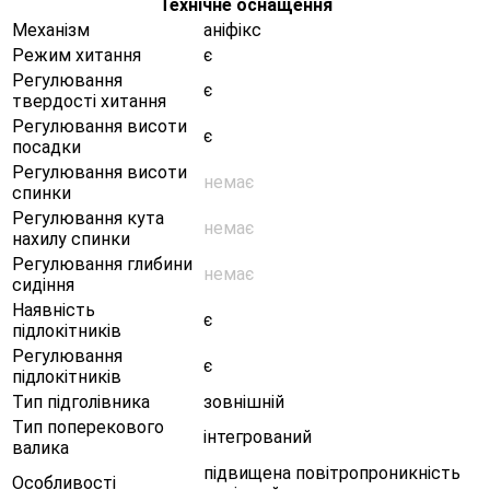
Технічне оснащення
Механізм
аніфікс
Режим хитання
є
Регулювання
є
твердості хитання
Регулювання висоти
є
посадки
Регулювання висоти
немає
спинки
Регулювання кута
немає
нахилу спинки
Регулювання глибини
немає
сидіння
Наявність
є
підлокітників
Регулювання
є
підлокітників
Тип підголівника
зовнішній
Тип поперекового
інтегрований
валика
підвищена повітропроникність
Особливості