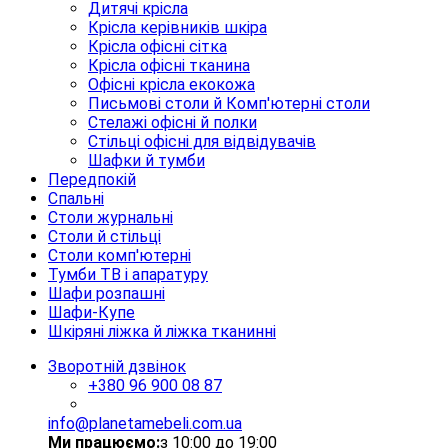
Дитячі крісла
Крісла керівників шкіра
Крісла офісні сітка
Крісла офісні тканина
Офісні крісла екокожа
Письмові столи й Комп'ютерні столи
Стелажі офісні й полки
Стільці офісні для відвідувачів
Шафки й тумби
Передпокій
Спальні
Столи журнальні
Столи й стільці
Столи комп'ютерні
Тумби ТВ і апаратуру
Шафи розпашні
Шафи-Купе
Шкіряні ліжка й ліжка тканинні
Зворотній дзвінок
+380
96 900 08 87
info@planetamebeli.com.ua
Ми працюємо:
з 10:00 до 19:00