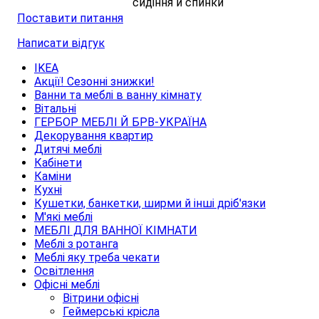
сидіння й спинки
Поставити питання
Написати відгук
IKEA
Акції! Сезонні знижки!
Ванни та меблі в ванну кімнату
Вітальні
ГЕРБОР МЕБЛІ Й БРВ-УКРАЇНА
Декорування квартир
Дитячі меблі
Кабінети
Каміни
Кухні
Кушетки, банкетки, ширми й інші дріб'язки
М'які меблі
МЕБЛІ ДЛЯ ВАННОЇ КІМНАТИ
Меблі з ротанга
Меблі яку треба чекати
Освітлення
Офісні меблі
Вітрини офісні
Геймерські крісла