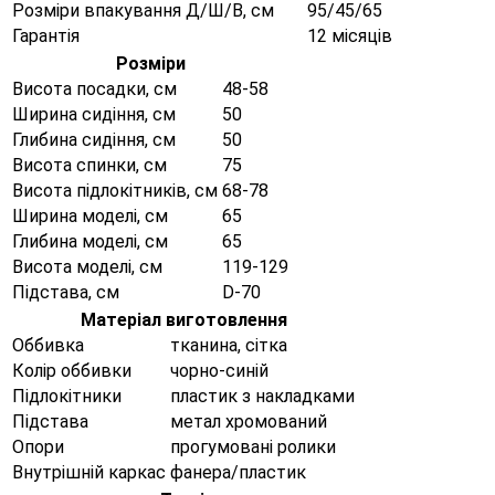
Розміри впакування Д/Ш/В, см
95/45/65
Гарантія
12 місяців
Розміри
Висота посадки, см
48-58
Ширина сидіння, см
50
Глибина сидіння, см
50
Висота спинки, см
75
Висота підлокітників, см
68-78
Ширина моделі, см
65
Глибина моделі, см
65
Висота моделі, см
119-129
Підстава, см
D-70
Матеріал виготовлення
Оббивка
тканина, сітка
Колір оббивки
чорно-синій
Підлокітники
пластик з накладками
Підстава
метал хромований
Опори
прогумовані ролики
Внутрішній каркас
фанера/пластик