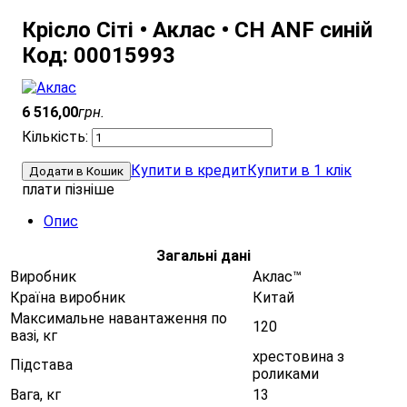
Крісло Сіті • Аклас • CH ANF синій
Код: 00015993
6 516
,
00
грн.
Купити в кредит
Купити в 1 клік
Додати в Кошик
плати пізніше
Опис
Загальні дані
Виробник
Аклас™
Країна виробник
Китай
Максимальне навантаження по
120
вазі, кг
хрестовина з
Підстава
роликами
Вага, кг
13