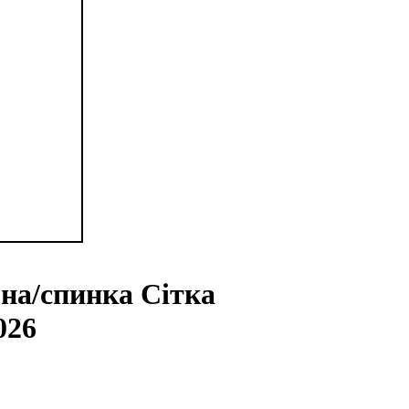
рна/спинка Сітка
026