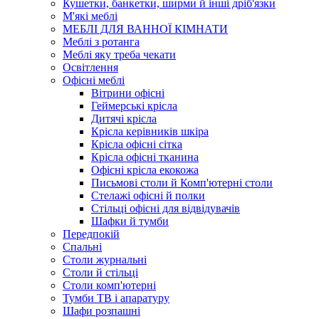
Кушетки, банкетки, ширми й інші дріб'язки
М'які меблі
МЕБЛІ ДЛЯ ВАННОЇ КІМНАТИ
Меблі з ротанга
Меблі яку треба чекати
Освітлення
Офісні меблі
Вітрини офісні
Геймерські крісла
Дитячі крісла
Крісла керівників шкіра
Крісла офісні сітка
Крісла офісні тканина
Офісні крісла екокожа
Письмові столи й Комп'ютерні столи
Стелажі офісні й полки
Стільці офісні для відвідувачів
Шафки й тумби
Передпокій
Спальні
Столи журнальні
Столи й стільці
Столи комп'ютерні
Тумби ТВ і апаратуру
Шафи розпашні