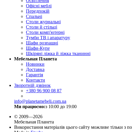
Освітлення
Офісні меблі
Передпокій
Спальні
Столи журнальні
Столи й стільці
Столи комп'ютерні
Тумби ТВ і апаратуру
Шафи розпашні
Шафи-Купе
Шкіряні ліжка й ліжка тканинні
Мебельная Планета
Новинки
Доставка
Гарантія
Контакти
Зворотній дзвінок
+380
96 900 08 87
info@planetamebeli.com.ua
Ми працюємо:
з 10:00 до 19:00
© 2009—2026
Мебельная Планета
Використання матеріалів цього сайту можливе тільки з п