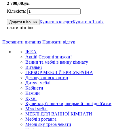
2 700
,
00
грн.
Купити в кредит
Купити в 1 клік
Додати в Кошик
плати пізніше
Поставити питання
Написати відгук
IKEA
Акції! Сезонні знижки!
Ванни та меблі в ванну кімнату
Вітальні
ГЕРБОР МЕБЛІ Й БРВ-УКРАЇНА
Декорування квартир
Дитячі меблі
Кабінети
Каміни
Кухні
Кушетки, банкетки, ширми й інші дріб'язки
М'які меблі
МЕБЛІ ДЛЯ ВАННОЇ КІМНАТИ
Меблі з ротанга
Меблі яку треба чекати