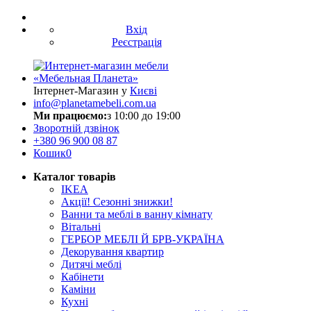
Вхід
Реєстрація
Інтернет-Магазин у
Києві
info@planetamebeli.com.ua
Ми працюємо:
з 10:00 до 19:00
Зворотній дзвінок
+380
96 900 08 87
Кошик
0
Каталог товарів
IKEA
Акції! Сезонні знижки!
Ванни та меблі в ванну кімнату
Вітальні
ГЕРБОР МЕБЛІ Й БРВ-УКРАЇНА
Декорування квартир
Дитячі меблі
Кабінети
Каміни
Кухні