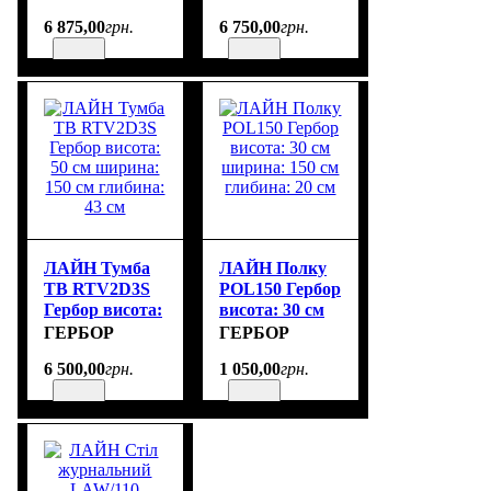
150 см
глибина: 40 см
6 875
,
00
грн.
6 750
,
00
грн.
глибина: 40 см
ЛАЙН Тумба
ЛАЙН Полку
ТВ RTV2D3S
POL150 Гербор
Гербор висота:
висота: 30 см
50 см ширина:
ширина: 150
ГЕРБОР
ГЕРБОР
150 см
см глибина: 20
6 500
,
00
грн.
1 050
,
00
грн.
глибина: 43 см
см