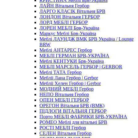
КРИСТИНА Меблі Брв-Україна
ЛАЙН Вітальня Гербор
ЛАРГО КЛАСIК Вітальня БРВ
ЛОНДОН Вітальня ГЕРБОР
ЛОРД МЕБЛІ ГЕРБОР
ЛОРЕН МЕБЛІ Брв-Україна
Маркус Меблі Брв-Україна
Меблi ЛАУНДЖ ВМК БРВ Україна / Lounge
BRW
Меблі АНТАРЕС Гербор
МЕБЛІ ГЕРМАН БРВ-УКРАЇНА
Меблі КЕНТУКИ Брв-Україна
МЕБЛІ МАРСЕЛЬ ГЕРБОР | GERBOR
Меблі ТАТА Гербор
Мебліi Лана Гербор | Gerbor
Мебліi Хелен Гербор | Gerbor
МОДНИЙ МЕБЛІ Гербор
НЕПО Вітальня Гербор
ОПЕН МЕБЛІ ГЕРБОР
ОРЕГОН Вітальня БРВ (ВМК)
ПІДЛОГИ ВІТАЛЬНЯ ГЕРБОР
Порто МЕБЛІ ФАБРИКИ БРВ-УКРАЇНА
РОМЕО Меблі для вітальні БРВ
РОСТІ МЕБЛІ Гербор
СЕЛЕН Вітальня Гербор