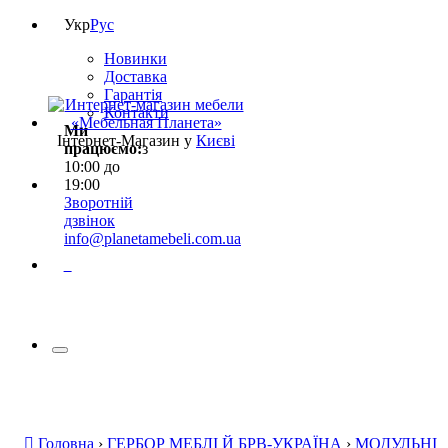
Укр
Рус
Новинки
Доставка
Гарантія
Контакти
Ми
Інтернет-Магазин у
Києві
працюємо:
з
10:00 до
19:00
Зворотній
дзвінок
info@planetamebeli.com.ua
0
Головна
›
ГЕРБОР МЕБЛІ Й БРВ-УКРАЇНА
›
МОДУЛЬНІ