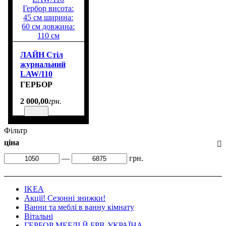
ЛАЙН Стіл
журнальний
LAW/110
Гербор висота:
ГЕРБОР
45 см ширина:
2 000
,
00
грн.
60 см довжина:
110 см
Фільтр
ціна
—
грн.
IKEA
Акції! Сезонні знижки!
Ванни та меблі в ванну кімнату
Вітальні
ГЕРБОР МЕБЛІ Й БРВ-УКРАЇНА