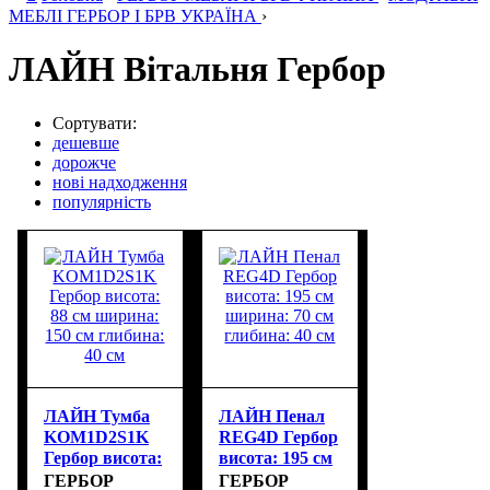
МЕБЛІ ГЕРБОР І БРВ УКРАЇНА
›
ЛАЙН Вітальня Гербор
Сортувати:
дешевше
дорожче
нові надходження
популярність
ЛАЙН Тумба
ЛАЙН Пенал
KOM1D2S1K
REG4D Гербор
Гербор висота:
висота: 195 см
88 см ширина:
ширина: 70 см
ГЕРБОР
ГЕРБОР