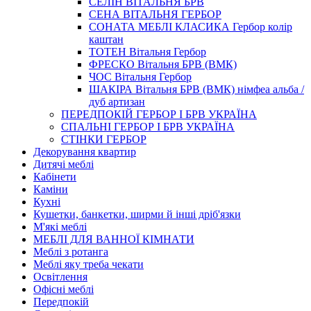
СЕЛІН ВІТАЛЬНЯ БРВ
СЕНА ВІТАЛЬНЯ ГЕРБОР
СОНАТА МЕБЛІ КЛАСИКА Гербор колір
каштан
ТОТЕН Вітальня Гербор
ФРЕСКО Вітальня БРВ (ВМК)
ЧОС Вітальня Гербор
ШАКІРА Вітальня БРВ (ВМК) німфеа альба /
дуб артизан
ПЕРЕДПОКІЙ ГЕРБОР І БРВ УКРАЇНА
СПАЛЬНІ ГЕРБОР І БРВ УКРАЇНА
СТІНКИ ГЕРБОР
Декорування квартир
Дитячі меблі
Кабінети
Каміни
Кухні
Кушетки, банкетки, ширми й інші дріб'язки
М'які меблі
МЕБЛІ ДЛЯ ВАННОЇ КІМНАТИ
Меблі з ротанга
Меблі яку треба чекати
Освітлення
Офісні меблі
Передпокій