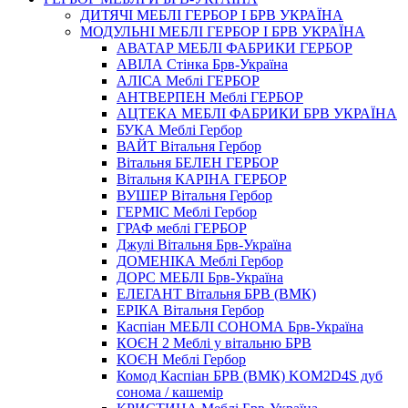
ДИТЯЧІ МЕБЛІ ГЕРБОР І БРВ УКРАЇНА
МОДУЛЬНІ МЕБЛІ ГЕРБОР І БРВ УКРАЇНА
АВАТАР МЕБЛІ ФАБРИКИ ГЕРБОР
АВІЛА Стінка Брв-Україна
АЛІСА Меблі ГЕРБОР
АНТВЕРПЕН Меблі ГЕРБОР
АЦТЕКА МЕБЛІ ФАБРИКИ БРВ УКРАЇНА
БУКА Меблі Гербор
ВАЙТ Вітальня Гербор
Вітальня БЕЛЕН ГЕРБОР
Вітальня КАРІНА ГЕРБОР
ВУШЕР Вітальня Гербор
ГЕРМІС Меблі Гербор
ГРАФ меблі ГЕРБОР
Джулі Вітальня Брв-Україна
ДОМЕНІКА Меблі Гербор
ДОРС МЕБЛІ Брв-Україна
ЕЛЕГАНТ Вітальня БРВ (ВМК)
ЕРІКА Вітальня Гербор
Каспіан МЕБЛІ СОНОМА Брв-Україна
КОЄН 2 Меблі у вітальню БРВ
КОЄН Меблі Гербор
Комод Каспіан БРВ (ВМК) KOM2D4S дуб
сонома / кашемір