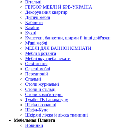
Вітальні
ГЕРБОР МЕБЛІ Й БРВ-УКРАЇНА
Декорування квартир
Дитячі меблі
Кабінети
Каміни
Кухні
Кушетки, банкетки, ширми й інші дріб'язки
М'які меблі
МЕБЛІ ДЛЯ ВАННОЇ КІМНАТИ
Меблі з ротанга
Меблі яку треба чекати
Освітлення
Офісні меблі
Передпокій
Спальні
Столи журнальні
Столи й стільці
Столи комп'ютерні
Тумби ТВ і апаратуру
Шафи розпашні
Шафи-Купе
Шкіряні ліжка й ліжка тканинні
Мебельная Планета
Новинки