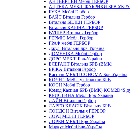
АНТВЕРПЕН Меблі ГЕРБОР
АЦТЕКА МЕБЛІ ФАБРИКИ БРВ УКРА
БУКА Меблі Гербор
ВАЙТ Вітальня Гербор
Вітальня БЕЛЕН ГЕРБОР
Вітальня КАРІНА ГЕРБОР
ВУШЕР Вітальня Гербор
ГЕРМІС Меблі Гербор
ГРАФ меблі ГЕРБОР
Джулі Вітальня Брв-Україна
ДОМЕНІКА Меблі Гербор
ДОРС МЕБЛІ Брв-Україна
ЕЛЕГАНТ Вітальня БРВ (ВМК)
ЕРІКА Вітальня Гербор
Каспіан МЕБЛІ СОНОМА Брв-Україна
КОЄН 2 Меблі у вітальню БРВ
КОЄН Меблі Гербор
Комод Каспіан БРВ (ВМК) KOM2D4S дуб
КРИСТИНА Меблі Брв-Україна
ЛАЙН Вітальня Гербор
ЛАРГО КЛАСIК Вітальня БРВ
ЛОНДОН Вітальня ГЕРБОР
ЛОРД МЕБЛІ ГЕРБОР
ЛОРЕН МЕБЛІ Брв-Україна
Маркус Меблі Брв-Україна