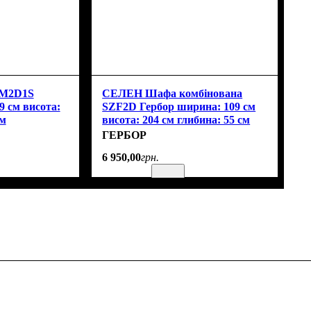
M2D1S
СЕЛЕН Шафа комбінована
9 см висота:
SZF2D Гербор ширина: 109 см
см
висота: 204 см глибина: 55 см
ГЕРБОР
6 950
,
00
грн.