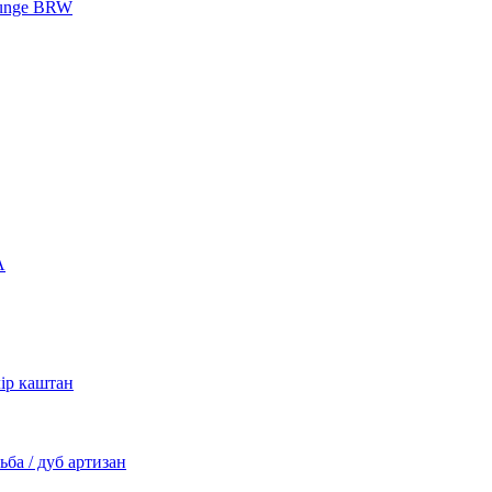
unge BRW
А
р каштан
ба / дуб артизан