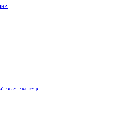
ЇНА
 сонома / кашемір