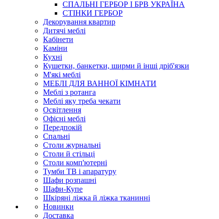
СПАЛЬНІ ГЕРБОР І БРВ УКРАЇНА
СТІНКИ ГЕРБОР
Декорування квартир
Дитячі меблі
Кабінети
Каміни
Кухні
Кушетки, банкетки, ширми й інші дріб'язки
М'які меблі
МЕБЛІ ДЛЯ ВАННОЇ КІМНАТИ
Меблі з ротанга
Меблі яку треба чекати
Освітлення
Офісні меблі
Передпокій
Спальні
Столи журнальні
Столи й стільці
Столи комп'ютерні
Тумби ТВ і апаратуру
Шафи розпашні
Шафи-Купе
Шкіряні ліжка й ліжка тканинні
Новинки
Доставка