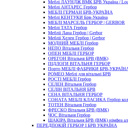
Меблi ЛАУНДЖ ВМК БРВ Україна / Lo
Меблі АНТАРЕС Гербор
МЕБЛІ ГЕРМАН БРВ-УКРАЇНА
Меблі КЕНТУКИ Брв-Україна
МЕБЛІ МАРСЕЛЬ ГЕРБОР | GERBOR
Меблі ТАТА Гербор
Мебліi Лана Гербор | Gerbor
Мебліi Хелен Гербор | Gerbor
МОДНИЙ МЕБЛІ Гербор
НЕПО Вітальня Гербор
ОПЕН МЕБЛІ ГЕРБОР
ОРЕГОН Вітальня БРВ (ВМК)
ПІДЛОГИ ВІТАЛЬНЯ ГЕРБОР
Порто МЕБЛІ ФАБРИКИ БРВ-УКРАЇН
РОМЕО Меблі для вітальні БРВ
РОСТІ МЕБЛІ Гербор
СЕЛЕН Вітальня Гербор
СЕЛІН ВІТАЛЬНЯ БРВ
СЕНА ВІТАЛЬНЯ ГЕРБОР
СОНАТА МЕБЛІ КЛАСИКА Гербор колі
ТОТЕН Вітальня Гербор
ФРЕСКО Вітальня БРВ (ВМК)
ЧОС Вітальня Гербор
ШАКІРА Вітальня БРВ (ВМК) німфеа аль
ПЕРЕДПОКІЙ ГЕРБОР І БРВ УКРАЇНА