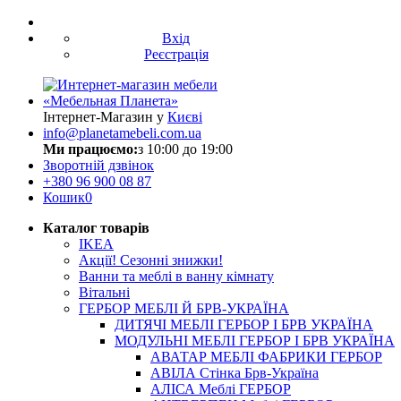
Вхід
Реєстрація
Інтернет-Магазин у
Києві
info@planetamebeli.com.ua
Ми працюємо:
з 10:00 до 19:00
Зворотній дзвінок
+380
96 900 08 87
Кошик
0
Каталог товарів
IKEA
Акції! Сезонні знижки!
Ванни та меблі в ванну кімнату
Вітальні
ГЕРБОР МЕБЛІ Й БРВ-УКРАЇНА
ДИТЯЧІ МЕБЛІ ГЕРБОР І БРВ УКРАЇНА
МОДУЛЬНІ МЕБЛІ ГЕРБОР І БРВ УКРАЇНА
АВАТАР МЕБЛІ ФАБРИКИ ГЕРБОР
АВІЛА Стінка Брв-Україна
АЛІСА Меблі ГЕРБОР