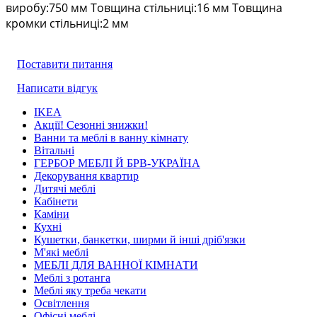
виробу:750 мм Товщина стільниці:16 мм Товщина
кромки стільниці:2 мм
Поставити питання
Написати відгук
IKEA
Акції! Сезонні знижки!
Ванни та меблі в ванну кімнату
Вітальні
ГЕРБОР МЕБЛІ Й БРВ-УКРАЇНА
Декорування квартир
Дитячі меблі
Кабінети
Каміни
Кухні
Кушетки, банкетки, ширми й інші дріб'язки
М'які меблі
МЕБЛІ ДЛЯ ВАННОЇ КІМНАТИ
Меблі з ротанга
Меблі яку треба чекати
Освітлення
Офісні меблі