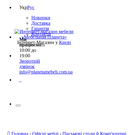
Укр
Рус
Новинки
Доставка
Гарантія
Контакти
Ми
Інтернет-Магазин у
Києві
працюємо:
з
10:00 до
19:00
Зворотній
дзвінок
info@planetamebeli.com.ua
0
Головна
›
Офісні меблі
›
Письмові столи й Комп'ютерні