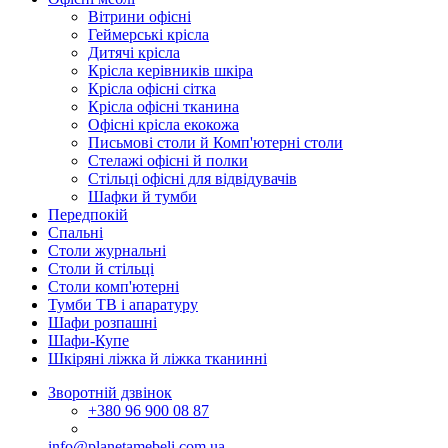
Вітрини офісні
Геймерські крісла
Дитячі крісла
Крісла керівників шкіра
Крісла офісні сітка
Крісла офісні тканина
Офісні крісла екокожа
Письмові столи й Комп'ютерні столи
Стелажі офісні й полки
Стільці офісні для відвідувачів
Шафки й тумби
Передпокій
Спальні
Столи журнальні
Столи й стільці
Столи комп'ютерні
Тумби ТВ і апаратуру
Шафи розпашні
Шафи-Купе
Шкіряні ліжка й ліжка тканинні
Зворотній дзвінок
+380
96 900 08 87
info@planetamebeli.com.ua