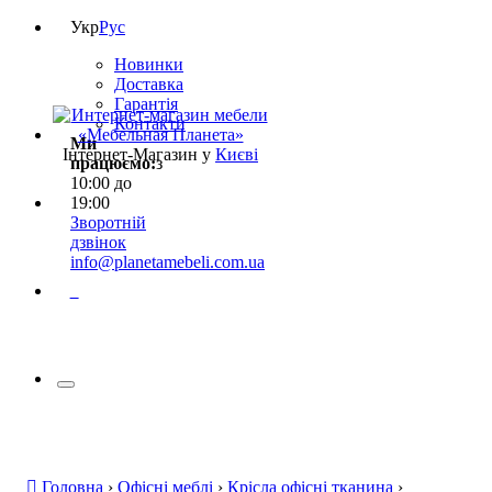
Укр
Рус
Новинки
Доставка
Гарантія
Контакти
Ми
Інтернет-Магазин у
Києві
працюємо:
з
10:00 до
19:00
Зворотній
дзвінок
info@planetamebeli.com.ua
0
Головна
›
Офісні меблі
›
Крісла офісні тканина
›