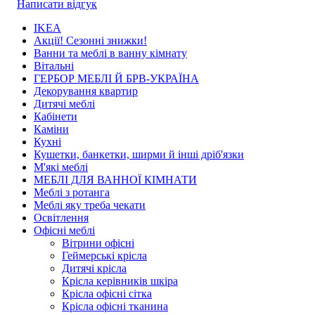
Написати відгук
IKEA
Акції! Сезонні знижки!
Ванни та меблі в ванну кімнату
Вітальні
ГЕРБОР МЕБЛІ Й БРВ-УКРАЇНА
Декорування квартир
Дитячі меблі
Кабінети
Каміни
Кухні
Кушетки, банкетки, ширми й інші дріб'язки
М'які меблі
МЕБЛІ ДЛЯ ВАННОЇ КІМНАТИ
Меблі з ротанга
Меблі яку треба чекати
Освітлення
Офісні меблі
Вітрини офісні
Геймерські крісла
Дитячі крісла
Крісла керівників шкіра
Крісла офісні сітка
Крісла офісні тканина