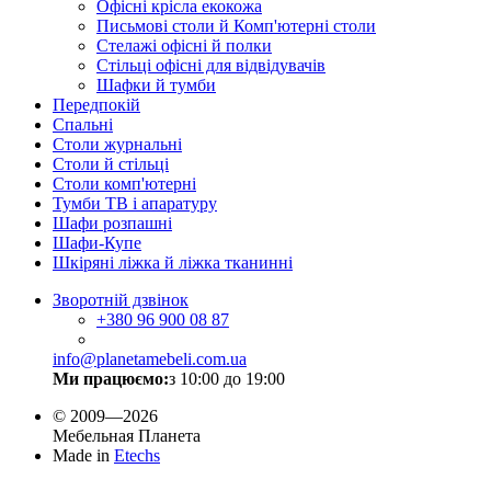
Офісні крісла екокожа
Письмові столи й Комп'ютерні столи
Стелажі офісні й полки
Стільці офісні для відвідувачів
Шафки й тумби
Передпокій
Спальні
Столи журнальні
Столи й стільці
Столи комп'ютерні
Тумби ТВ і апаратуру
Шафи розпашні
Шафи-Купе
Шкіряні ліжка й ліжка тканинні
Зворотній дзвінок
+380
96 900 08 87
info@planetamebeli.com.ua
Ми працюємо:
з 10:00 до 19:00
© 2009—2026
Мебельная Планета
Made in
Etechs