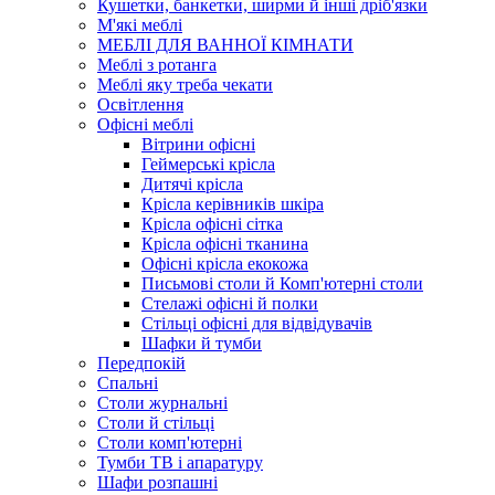
Кушетки, банкетки, ширми й інші дріб'язки
М'які меблі
МЕБЛІ ДЛЯ ВАННОЇ КІМНАТИ
Меблі з ротанга
Меблі яку треба чекати
Освітлення
Офісні меблі
Вітрини офісні
Геймерські крісла
Дитячі крісла
Крісла керівників шкіра
Крісла офісні сітка
Крісла офісні тканина
Офісні крісла екокожа
Письмові столи й Комп'ютерні столи
Стелажі офісні й полки
Стільці офісні для відвідувачів
Шафки й тумби
Передпокій
Спальні
Столи журнальні
Столи й стільці
Столи комп'ютерні
Тумби ТВ і апаратуру
Шафи розпашні