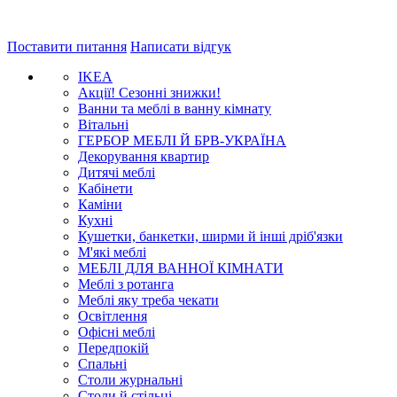
Поставити питання
Написати відгук
IKEA
Акції! Сезонні знижки!
Ванни та меблі в ванну кімнату
Вітальні
ГЕРБОР МЕБЛІ Й БРВ-УКРАЇНА
Декорування квартир
Дитячі меблі
Кабінети
Каміни
Кухні
Кушетки, банкетки, ширми й інші дріб'язки
М'які меблі
МЕБЛІ ДЛЯ ВАННОЇ КІМНАТИ
Меблі з ротанга
Меблі яку треба чекати
Освітлення
Офісні меблі
Передпокій
Спальні
Столи журнальні
Столи й стільці