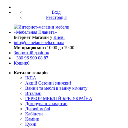
Вхід
Реєстрація
Інтернет-Магазин у
Києві
info@planetamebeli.com.ua
Ми працюємо:
з 10:00 до 19:00
Зворотній дзвінок
+380
96 900 08 87
Кошик
0
Каталог товарів
IKEA
Акції! Сезонні знижки!
Ванни та меблі в ванну кімнату
Вітальні
ГЕРБОР МЕБЛІ Й БРВ-УКРАЇНА
Декорування квартир
Дитячі меблі
Кабінети
Каміни
Кухні