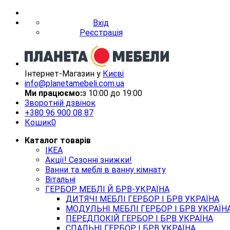
Вхід
Реєстрація
Інтернет-Магазин у
Києві
info@planetamebeli.com.ua
Ми працюємо:
з 10:00 до 19:00
Зворотній дзвінок
+380
96 900 08 87
Кошик
0
Каталог товарів
IKEA
Акції! Сезонні знижки!
Ванни та меблі в ванну кімнату
Вітальні
ГЕРБОР МЕБЛІ Й БРВ-УКРАЇНА
ДИТЯЧІ МЕБЛІ ГЕРБОР І БРВ УКРАЇНА
МОДУЛЬНІ МЕБЛІ ГЕРБОР І БРВ УКРАЇН
ПЕРЕДПОКІЙ ГЕРБОР І БРВ УКРАЇНА
СПАЛЬНІ ГЕРБОР І БРВ УКРАЇНА