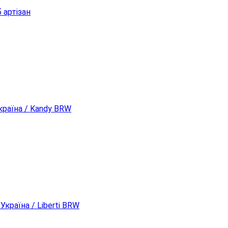
 артізан
раїна / Kandy BRW
країна / Liberti BRW