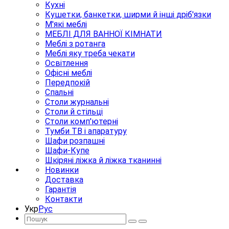
Кухні
Кушетки, банкетки, ширми й інші дріб'язки
М'які меблі
МЕБЛІ ДЛЯ ВАННОЇ КІМНАТИ
Меблі з ротанга
Меблі яку треба чекати
Освітлення
Офісні меблі
Передпокій
Спальні
Столи журнальні
Столи й стільці
Столи комп'ютерні
Тумби ТВ і апаратуру
Шафи розпашні
Шафи-Купе
Шкіряні ліжка й ліжка тканинні
Новинки
Доставка
Гарантія
Контакти
Укр
Рус