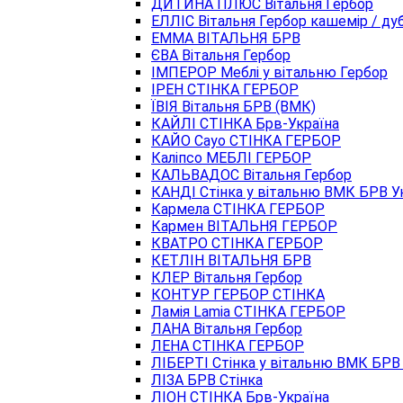
ДИТИНА ПЛЮС Вітальня Гербор
ЕЛЛІС Вітальня Гербор кашемір / дуб
ЕММА ВІТАЛЬНЯ БРВ
ЄВА Вітальня Гербор
ІМПЕРОР Меблі у вітальню Гербор
ІРЕН СТІНКА ГЕРБОР
ЇВIЯ Вітальня БРВ (ВМК)
КАЙЛІ СТІНКА Брв-Україна
КАЙО Cayo СТІНКА ГЕРБОР
Каліпсо МЕБЛІ ГЕРБОР
КАЛЬВАДОС Вітальня Гербор
КАНДІ Стінка у вітальню ВМК БРВ Ук
Кармела СТІНКА ГЕРБОР
Кармен ВІТАЛЬНЯ ГЕРБОР
КВАТРО СТІНКА ГЕРБОР
КЕТЛІН ВІТАЛЬНЯ БРВ
КЛЕР Вітальня Гербор
КОНТУР ГЕРБОР СТІНКА
Ламія Lamia СТІНКА ГЕРБОР
ЛАНА Вітальня Гербор
ЛЕНА СТІНКА ГЕРБОР
ЛІБЕРТІ Стінка у вітальню ВМК БРВ У
ЛІЗА БРВ Стінка
ЛІОН СТІНКА Брв-Україна