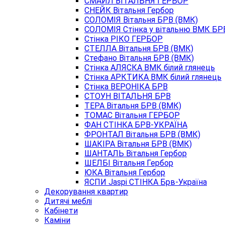
СМАЙЛ ВІТАЛЬНЯ ГЕРБОР
СНЕЙК Вітальня Гербор
СОЛОМIЯ Вітальня БРВ (ВМК)
СОЛОМІЯ Стінка у вітальню ВМК БРВ
Стiнка РIКО ГЕРБОР
СТЕЛЛА Вітальня БРВ (ВМК)
Стефано Вітальня БРВ (ВМК)
Стінка АЛЯСКА ВМК білий глянець
Стінка АРКТИКА ВМК білий глянець
Стінка ВЕРОНІКА БРВ
СТОУН ВІТАЛЬНЯ БРВ
ТЕРА Вітальня БРВ (ВМК)
ТОМАС Вітальня ГЕРБОР
ФАН СТІНКА БРВ-УКРАЇНА
ФРОНТАЛ Вітальня БРВ (ВМК)
ШАКIРА Вітальня БРВ (ВМК)
ШАНТАЛЬ Вітальня Гербор
ШЕЛБІ Вітальня Гербор
ЮКА Вітальня Гербор
ЯСПИ Jaspi СТІНКА Брв-Україна
Декорування квартир
Дитячі меблі
Кабінети
Каміни