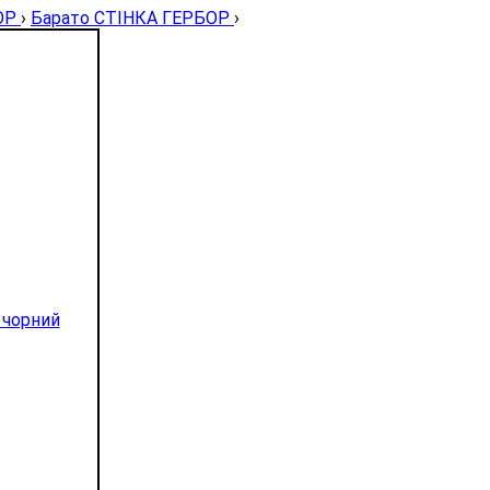
ОР
›
Барато СТІНКА ГЕРБОР
›