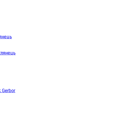
лянець
глянець
 Gerbor