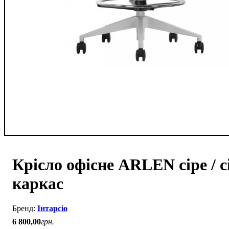
Крісло офісне ARLEN сіре / с
каркас
Інтарсіо
6 800
,
00
грн.