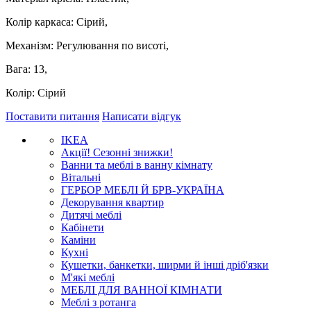
Колір каркаса: Сірий,
Механізм: Регулювання по висоті,
Вага: 13,
Колір: Сірий
Поставити питання
Написати відгук
IKEA
Акції! Сезонні знижки!
Ванни та меблі в ванну кімнату
Вітальні
ГЕРБОР МЕБЛІ Й БРВ-УКРАЇНА
Декорування квартир
Дитячі меблі
Кабінети
Каміни
Кухні
Кушетки, банкетки, ширми й інші дріб'язки
М'які меблі
МЕБЛІ ДЛЯ ВАННОЇ КІМНАТИ
Меблі з ротанга