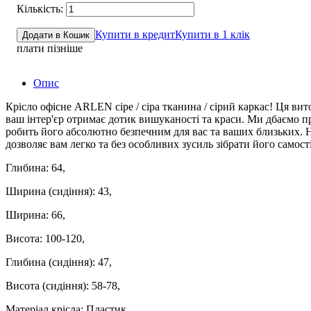
Купити в кредит
Купити в 1 клік
Додати в Кошик
плати пізніше
Опис
Крісло офісне ARLEN сіре / сіра тканина / сірий каркас! Ця вито
ваш інтер'єр отримає дотик вишуканості та краси. Ми дбаємо п
робить його абсолютно безпечним для вас та ваших близьких. Н
дозволяє вам легко та без особливих зусиль зібрати його самос
Глибина: 64,
Ширина (сидіння): 43,
Ширина: 66,
Висота: 100-120,
Глибина (сидіння): 47,
Висота (сидіння): 58-78,
Матеріал крісла: Пластик,