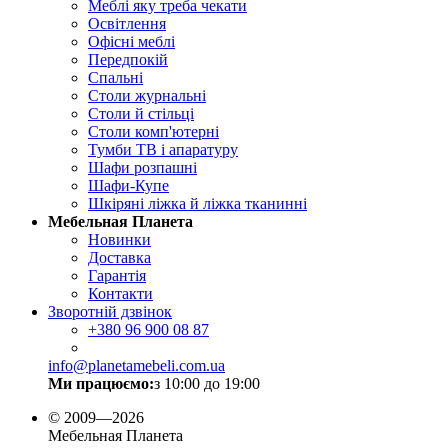
Меблі яку треба чекати
Освітлення
Офісні меблі
Передпокій
Спальні
Столи журнальні
Столи й стільці
Столи комп'ютерні
Тумби ТВ і апаратуру
Шафи розпашні
Шафи-Купе
Шкіряні ліжка й ліжка тканинні
Мебельная Планета
Новинки
Доставка
Гарантія
Контакти
Зворотній дзвінок
+380
96 900 08 87
info@planetamebeli.com.ua
Ми працюємо:
з 10:00 до 19:00
© 2009—2026
Мебельная Планета