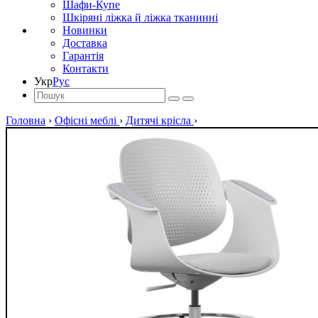
Шафи-Купе
Шкіряні ліжка й ліжка тканинні
Новинки
Доставка
Гарантія
Контакти
Укр
Рус
Головна
›
Офісні меблі
›
Дитячі крісла
›