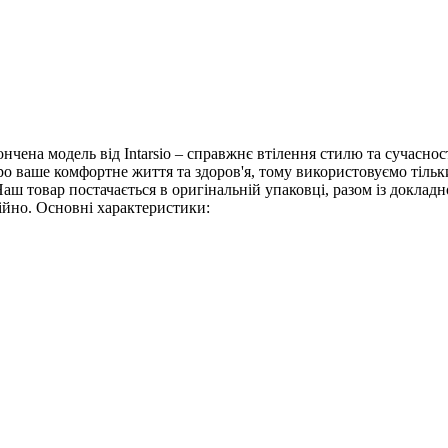
нчена модель від Intarsio – справжнє втілення стилю та сучасност
ро ваше комфортне життя та здоров'я, тому використовуємо тільк
аш товар постачається в оригінальній упаковці, разом із докла
тійно. Основні характеристики: