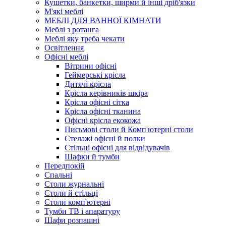
Кушетки, банкетки, ширми й інші дріб'язки
М'які меблі
МЕБЛІ ДЛЯ ВАННОЇ КІМНАТИ
Меблі з ротанга
Меблі яку треба чекати
Освітлення
Офісні меблі
Вітрини офісні
Геймерські крісла
Дитячі крісла
Крісла керівників шкіра
Крісла офісні сітка
Крісла офісні тканина
Офісні крісла екокожа
Письмові столи й Комп'ютерні столи
Стелажі офісні й полки
Стільці офісні для відвідувачів
Шафки й тумби
Передпокій
Спальні
Столи журнальні
Столи й стільці
Столи комп'ютерні
Тумби ТВ і апаратуру
Шафи розпашні