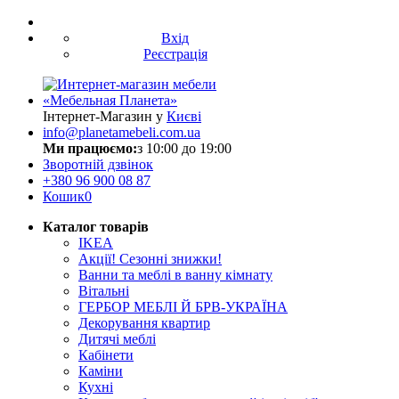
Вхід
Реєстрація
Інтернет-Магазин у
Києві
info@planetamebeli.com.ua
Ми працюємо:
з 10:00 до 19:00
Зворотній дзвінок
+380
96 900 08 87
Кошик
0
Каталог товарів
IKEA
Акції! Сезонні знижки!
Ванни та меблі в ванну кімнату
Вітальні
ГЕРБОР МЕБЛІ Й БРВ-УКРАЇНА
Декорування квартир
Дитячі меблі
Кабінети
Каміни
Кухні