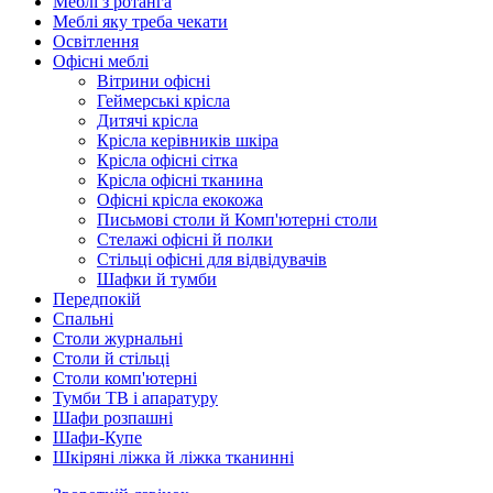
Меблі з ротанга
Меблі яку треба чекати
Освітлення
Офісні меблі
Вітрини офісні
Геймерські крісла
Дитячі крісла
Крісла керівників шкіра
Крісла офісні сітка
Крісла офісні тканина
Офісні крісла екокожа
Письмові столи й Комп'ютерні столи
Стелажі офісні й полки
Стільці офісні для відвідувачів
Шафки й тумби
Передпокій
Спальні
Столи журнальні
Столи й стільці
Столи комп'ютерні
Тумби ТВ і апаратуру
Шафи розпашні
Шафи-Купе
Шкіряні ліжка й ліжка тканинні