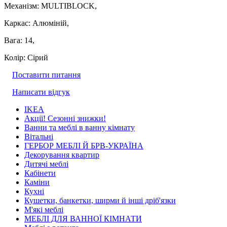
Механізм: MULTIBLOCK,
Каркас: Алюміній,
Вага: 14,
Колір: Сірий
Поставити питання
Написати відгук
IKEA
Акції! Сезонні знижки!
Ванни та меблі в ванну кімнату
Вітальні
ГЕРБОР МЕБЛІ Й БРВ-УКРАЇНА
Декорування квартир
Дитячі меблі
Кабінети
Каміни
Кухні
Кушетки, банкетки, ширми й інші дріб'язки
М'які меблі
МЕБЛІ ДЛЯ ВАННОЇ КІМНАТИ