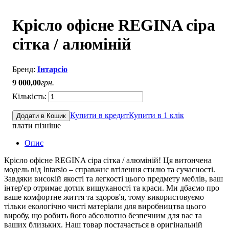
Крісло офісне REGINA сіра
сітка / алюміній
Інтарсіо
9 000
,
00
грн.
Купити в кредит
Купити в 1 клік
Додати в Кошик
плати пізніше
Опис
Крісло офісне REGINA сіра сітка / алюміній! Ця витончена
модель від Intarsio – справжнє втілення стилю та сучасності.
Завдяки високій якості та легкості цього предмету меблів, ваш
інтер'єр отримає дотик вишуканості та краси. Ми дбаємо про
ваше комфортне життя та здоров'я, тому використовуємо
тільки екологічно чисті матеріали для виробництва цього
виробу, що робить його абсолютно безпечним для вас та
ваших близьких. Наш товар постачається в оригінальній