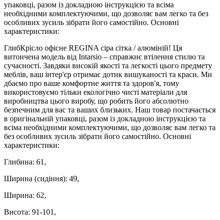
упаковці, разом із докладною інструкцією та всіма
необхідними комплектуючими, що дозволяє вам легко та без
особливих зусиль зібрати його самостійно. Основні
характеристики:
ГлибКрісло офісне REGINA сіра сітка / алюміній! Ця
витончена модель від Intarsio – справжнє втілення стилю та
сучасності. Завдяки високій якості та легкості цього предмету
меблів, ваш інтер'єр отримає дотик вишуканості та краси. Ми
дбаємо про ваше комфортне життя та здоров'я, тому
використовуємо тільки екологічно чисті матеріали для
виробництва цього виробу, що робить його абсолютно
безпечним для вас та ваших близьких. Наш товар постачається
в оригінальній упаковці, разом із докладною інструкцією та
всіма необхідними комплектуючими, що дозволяє вам легко та
без особливих зусиль зібрати його самостійно. Основні
характеристики:
Глибина: 61,
Ширина (сидіння): 49,
Ширина: 62,
Висота: 91-101,