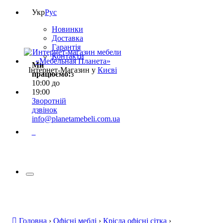
Укр
Рус
Новинки
Доставка
Гарантія
Контакти
Ми
Інтернет-Магазин у
Києві
працюємо:
з
10:00 до
19:00
Зворотній
дзвінок
info@planetamebeli.com.ua
0
Головна
›
Офісні меблі
›
Крісла офісні сітка
›