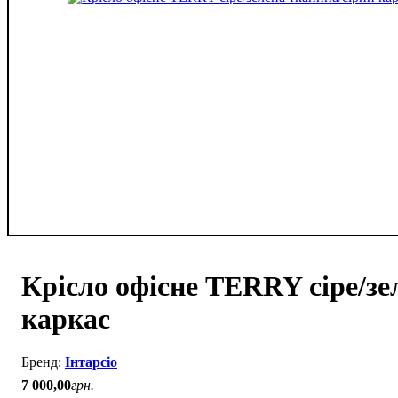
Крісло офісне TERRY сіре/зе
каркас
Інтарсіо
7 000
,
00
грн.