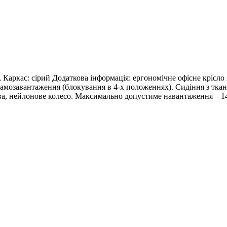
, Каркас: сірий Додаткова інформація: ергономічне офісне крісл
 самозавантаження (блокування в 4-х положеннях). Сидіння з тк
ова, нейлонове колесо. Mаксимально допустиме навантаження – 14