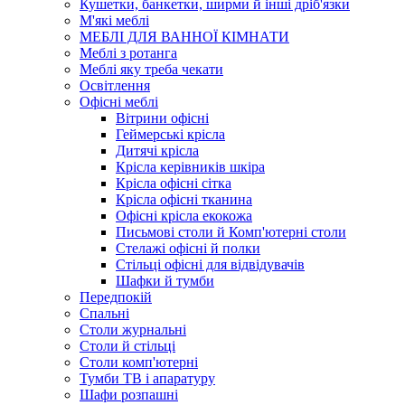
Кушетки, банкетки, ширми й інші дріб'язки
М'які меблі
МЕБЛІ ДЛЯ ВАННОЇ КІМНАТИ
Меблі з ротанга
Меблі яку треба чекати
Освітлення
Офісні меблі
Вітрини офісні
Геймерські крісла
Дитячі крісла
Крісла керівників шкіра
Крісла офісні сітка
Крісла офісні тканина
Офісні крісла екокожа
Письмові столи й Комп'ютерні столи
Стелажі офісні й полки
Стільці офісні для відвідувачів
Шафки й тумби
Передпокій
Спальні
Столи журнальні
Столи й стільці
Столи комп'ютерні
Тумби ТВ і апаратуру
Шафи розпашні