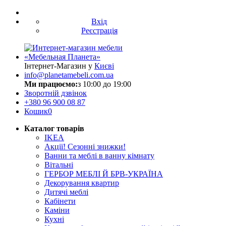
Вхід
Реєстрація
Інтернет-Магазин у
Києві
info@planetamebeli.com.ua
Ми працюємо:
з 10:00 до 19:00
Зворотній дзвінок
+380
96 900 08 87
Кошик
0
Каталог товарів
IKEA
Акції! Сезонні знижки!
Ванни та меблі в ванну кімнату
Вітальні
ГЕРБОР МЕБЛІ Й БРВ-УКРАЇНА
Декорування квартир
Дитячі меблі
Кабінети
Каміни
Кухні