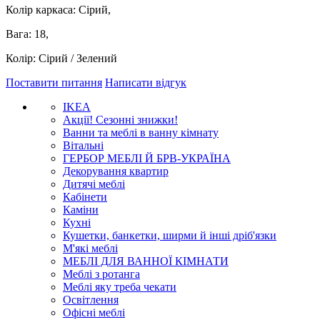
Колір каркаса: Сірий,
Вага: 18,
Колір: Сірий / Зелений
Поставити питання
Написати відгук
IKEA
Акції! Сезонні знижки!
Ванни та меблі в ванну кімнату
Вітальні
ГЕРБОР МЕБЛІ Й БРВ-УКРАЇНА
Декорування квартир
Дитячі меблі
Кабінети
Каміни
Кухні
Кушетки, банкетки, ширми й інші дріб'язки
М'які меблі
МЕБЛІ ДЛЯ ВАННОЇ КІМНАТИ
Меблі з ротанга
Меблі яку треба чекати
Освітлення
Офісні меблі