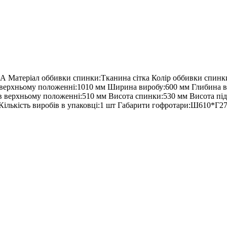
 А Матеріал оббивки спинки:Тканина сітка Колір оббивки спинк
 верхньому положенні:1010 мм Ширина виробу:600 мм Глибина в
 верхньому положенні:510 мм Висота спинки:530 мм Висота підл
 Кількість виробів в упаковці:1 шт Габарити гофротари:Ш610*Г2