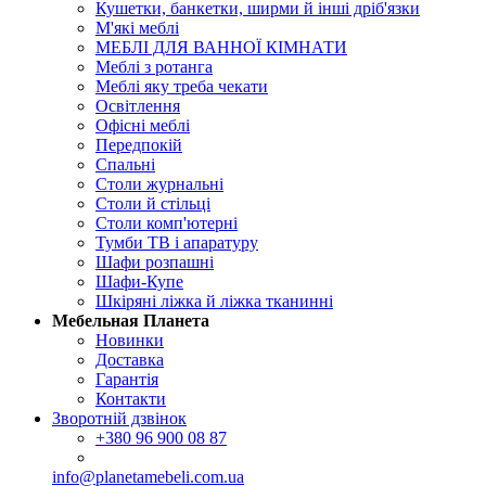
Кушетки, банкетки, ширми й інші дріб'язки
М'які меблі
МЕБЛІ ДЛЯ ВАННОЇ КІМНАТИ
Меблі з ротанга
Меблі яку треба чекати
Освітлення
Офісні меблі
Передпокій
Спальні
Столи журнальні
Столи й стільці
Столи комп'ютерні
Тумби ТВ і апаратуру
Шафи розпашні
Шафи-Купе
Шкіряні ліжка й ліжка тканинні
Мебельная Планета
Новинки
Доставка
Гарантія
Контакти
Зворотній дзвінок
+380
96 900 08 87
info@planetamebeli.com.ua