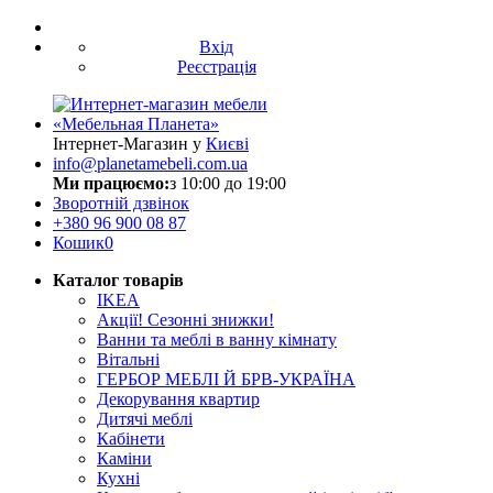
Вхід
Реєстрація
Інтернет-Магазин у
Києві
info@planetamebeli.com.ua
Ми працюємо:
з 10:00 до 19:00
Зворотній дзвінок
+380
96 900 08 87
Кошик
0
Каталог товарів
IKEA
Акції! Сезонні знижки!
Ванни та меблі в ванну кімнату
Вітальні
ГЕРБОР МЕБЛІ Й БРВ-УКРАЇНА
Декорування квартир
Дитячі меблі
Кабінети
Каміни
Кухні