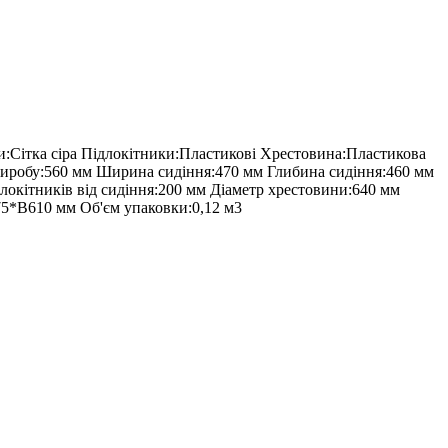
и:Сітка сіра Підлокітники:Пластикові Хрестовина:Пластикова
иробу:560 мм Ширина сидіння:470 мм Глибина сидіння:460 мм
окітників від сидіння:200 мм Діаметр хрестовини:640 мм
75*В610 мм Об'єм упаковки:0,12 м3