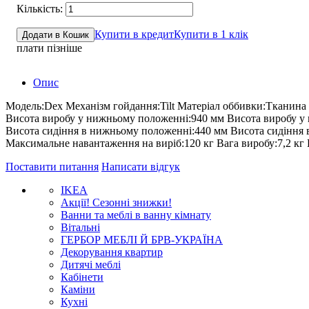
Купити в кредит
Купити в 1 клік
Додати в Кошик
плати пізніше
Опис
Модель:Dex Механізм гойдання:Tilt Матеріал оббивки:Тканина
Висота виробу у нижньому положенні:940 мм Висота виробу у
Висота сидіння в нижньому положенні:440 мм Висота сидіння в
Максимальне навантаження на виріб:120 кг Вага виробу:7,2 кг
Поставити питання
Написати відгук
IKEA
Акції! Сезонні знижки!
Ванни та меблі в ванну кімнату
Вітальні
ГЕРБОР МЕБЛІ Й БРВ-УКРАЇНА
Декорування квартир
Дитячі меблі
Кабінети
Каміни
Кухні