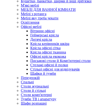
Кушетки, банкетки, ширми й інші дріб'язки
М'які меблі
МЕБЛІ ДЛЯ ВАННОЇ КІМНАТИ
Меблі з ротанга
Меблі яку треба чекати
Освітлення
Офісні меблі
Вітрини офісні
Геймерські крісла
Дитячі крісла
Крісла керівників шкіра
Крісла офісні сітка
Крісла офісні тканина
Офісні крісла екокожа
Письмові столи й Комп'ютерні столи
Стелажі офісні й полки
Стільці офісні для відвідувачів
Шафки й тумби
Передпокій
Спальні
Столи журнальні
Столи й стільці
Столи комп'ютерні
Тумби ТВ і апаратуру
Шафи розпашні