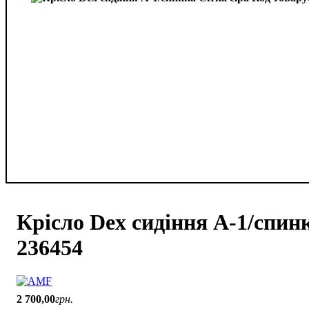
Крісло Dex сидіння А-1/спинк
236454
2 700
,
00
грн.