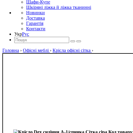
Шафи-Купе
Шкіряні ліжка й ліжка тканинні
Новинки
Доставка
Гарантія
Контакти
Укр
Рус
Головна
›
Офісні меблі
›
Крісла офісні сітка
›