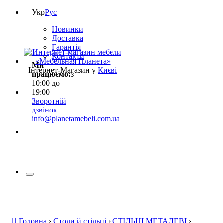
Укр
Рус
Новинки
Доставка
Гарантія
Контакти
Ми
Інтернет-Магазин у
Києві
працюємо:
з
10:00 до
19:00
Зворотній
дзвінок
info@planetamebeli.com.ua
0
Головна
›
Столи й стільці
›
СТІЛЬЦІ МЕТАЛЕВІ
›