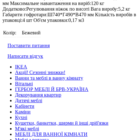
мм Максимальне навантаження на виріб:120 кг
Додатково:Регулювання ніжок по висоті Вага виробу:5,2 кг
Габарити гофротари:Ш740*Г490*В470 мм Кількість виробів в
упаковці:4 шт Об'єм упаковки:0,17 м3
Колір:
Бежевий
Поставити питання
Написати відгук
IKEA
Акції! Сезонні знижки!
Ванни та меблі в ванну кімнату
Вітальні
ГЕРБОР МЕБЛІ Й БРВ-УКРАЇНА
Декорування квартир
Дитячі меблі
Кабінети
Каміни
Кухні
Кушетки, банкетки, ширми й інші дріб'язки
М'які меблі
МЕБЛІ ДЛЯ ВАННОЇ КІМНАТИ
Меблі з ротанга