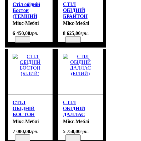
Стіл обідній
СТІЛ
Бостон
ОБІДНІЙ
(ТЕМНИЙ
БРАЙТОН
ГОРІХ)
(Білий)
Мікс-Меблі
Мікс-Меблі
6 450
,
00
грн.
8 625
,
00
грн.
СТІЛ
СТІЛ
ОБІДНІЙ
ОБІДНІЙ
БОСТОН
ДАЛЛАС
(БІЛИЙ)
(БІЛИЙ)
Мікс-Меблі
Мікс-Меблі
7 000
,
00
грн.
5 750
,
00
грн.