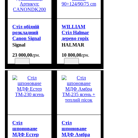
Стіл обідній
WILLIAM
розкладний
Стіл Halmar
Canon Signal
дерево горіх
дуб/кашемір
розмір
Signal
HALMAR
Артикул:
90÷124/90/75
23 000
,
00
грн.
10 800
,
00
грн.
CANONDK200
cm
Стіл
Стіл
шпоноване
шпоноване
МДФ Естер
МДФ Амбра