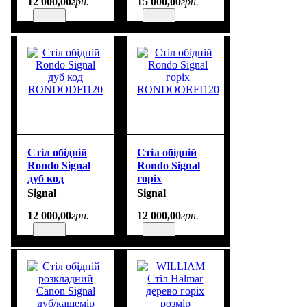
12 000
,
00
грн.
15 000
,
00
грн.
Стіл обідній
Стіл обідній
Rondo Signal
Rondo Signal
дуб код
горіх
RONDODFI120
RONDOORFI120
Signal
Signal
12 000
,
00
грн.
12 000
,
00
грн.