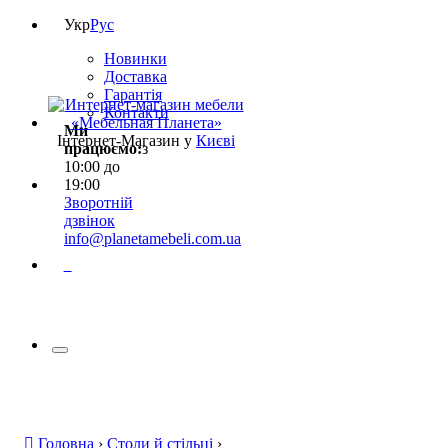
Укр
Рус
Новинки
Доставка
Гарантія
Контакти
Ми
Інтернет-Магазин у
Києві
працюємо:
з
10:00 до
19:00
Зворотній
дзвінок
info@planetamebeli.com.ua
0
Головна
›
Столи й стільці
›