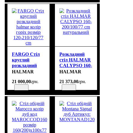
FARGO Стіл
Розкладний
круглий
стіл HALMAR
розкладний
CALYPSO 160-
halmar колір
200/100/77 cm
HALMAR
HALMAR
горіх розмір
натуральний
21 000
,
00
грн.
21 373
,
00
грн.
120-210/120/77
cm