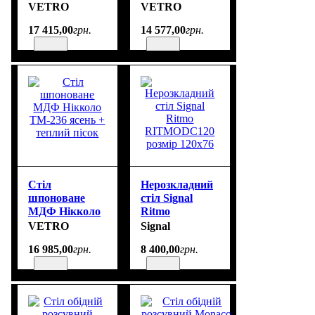
TM-230 ясень
TM-235 ясень +
VETRO
VETRO
теплий пісок
17 415
,
00
грн.
14 577
,
00
грн.
Стіл
Нерозкладний
шпоноване
стіл Signal
МДФ Нікколо
Ritmo
TM-236 ясень +
RITMODC120
VETRO
Signal
теплий пісок
розмір 120х76
16 985
,
00
грн.
8 400
,
00
грн.