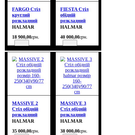
FARGO Стіл
FIESTA Стіл
круглий
обідній
розкладний
розкладний
halmar колір
Halmar розмір
HALMAR
HALMAR
дуб розмір 120-
200-280/100/77
18 900
,
00
грн.
40 000
,
00
грн.
210/120/77 cm
cm
MASSIVE 2
MASSIVE 3
Стіл обідній
Стіл обідній
розкладний
розкладний
розмір 160-
halmar розмір
HALMAR
HALMAR
250(340)/90/77
160-
35 000
,
00
грн.
38 000
,
00
грн.
cm
250(340)/90/77