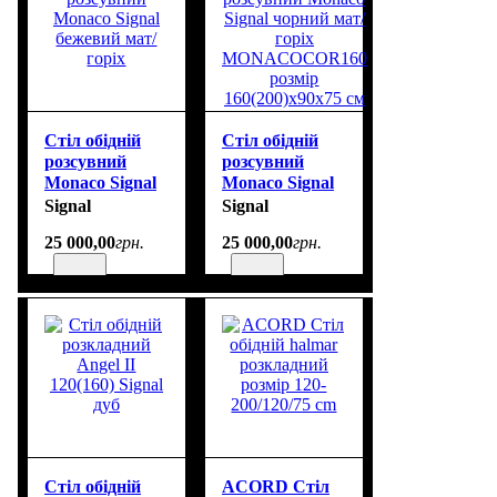
Стіл обідній
Стіл обідній
розсувний
розсувний
Monaco Signal
Monaco Signal
бежевий мат/
чорний мат/
Signal
Signal
горіх
горіх
25 000
,
00
грн.
25 000
,
00
грн.
MONACOCOR160
розмір
160(200)х90х75
см
Стіл обідній
ACORD Стіл