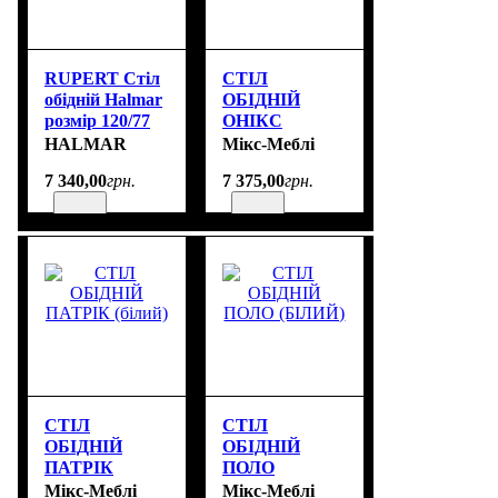
RUPERT Стіл
СТІЛ
обідній Halmar
ОБІДНІЙ
розмір 120/77
ОНІКС
cm
(БІЛИЙ)
HALMAR
Мікс-Меблі
7 340
,
00
грн.
7 375
,
00
грн.
СТІЛ
СТІЛ
ОБІДНІЙ
ОБІДНІЙ
ПАТРІК
ПОЛО
(білий)
(БІЛИЙ)
Мікс-Меблі
Мікс-Меблі