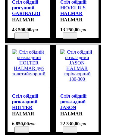
Стіл обідній
Стіл обідній
розсувний
HEVELIUS
GARIBALDI
HALMAR
HALMAR
горіх/чорний
HALMAR
HALMAR
натуральний
130
43 500
,
00
грн.
13 250
,
00
грн.
Стіл обідній
Стіл обідній
розкладний
розкладний
HOLTER
JASON
HALMAR дуб
HALMAR
HALMAR
HALMAR
золотий/
горіх/чорний
6 850
,
00
грн.
22 330
,
00
грн.
чорний
180-300