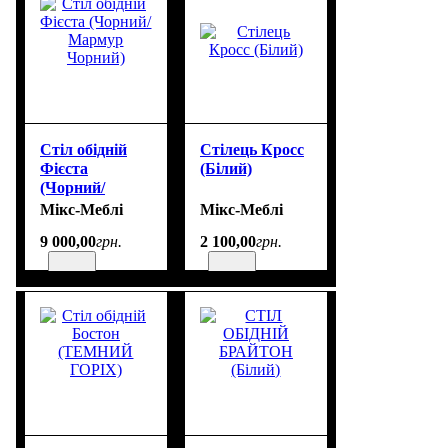
Стіл обідній
Стілець Кросс
Фієста
(Білий)
(Чорний/
Мармур
Мікс-Меблі
Мікс-Меблі
Чорний)
9 000
,
00
грн.
2 100
,
00
грн.