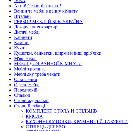
IKEA
Акції! Сезонні знижки!
Ванни та меблі в ванну кімнату
Вітальні
ГЕРБОР МЕБЛІ Й БРВ-УКРАЇНА
Декорування квартир
Дитячі меблі
Кабінети
Каміни
Кухні
Кушетки, банкетки, ширми й інші дріб'язки
М'які меблі
МЕБЛІ ДЛЯ ВАННОЇ КІМНАТИ
Меблі з ротанга
Меблі яку треба чекати
Освітлення
Офісні меблі
Передпокій
Спальні
Столи журнальні
Столи й стільці
КОМПЛЕКТ СТОЛА Й СТІЛЬЦІВ
КРІСЛА
КУХОННІ КУТОЧКИ, КРАМНИЦІ Й ТАБУРЕТИ
СТІЛЕЦЬ ДЕРЕВО