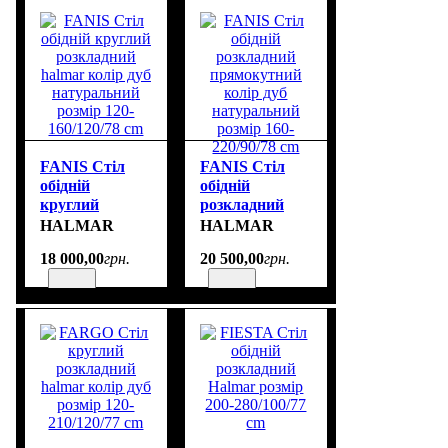
FANIS Стіл
FANIS Стіл
обідній
обідній
круглий
розкладний
розкладний
прямокутний
HALMAR
HALMAR
halmar колір
колір дуб
18 000
,
00
грн.
20 500
,
00
грн.
дуб
натуральний
натуральний
розмір 160-
розмір 120-
220/90/78 cm
160/120/78 cm