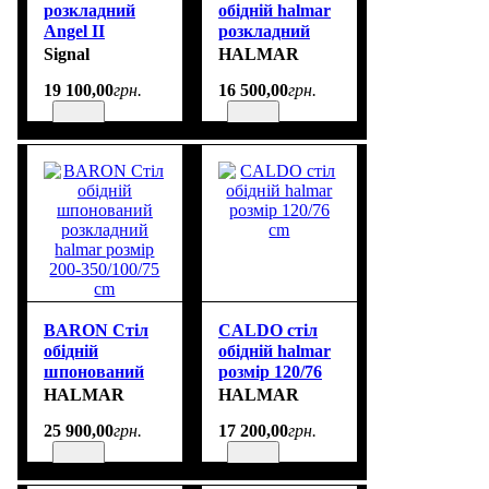
розкладний
обідній halmar
Angel II
розкладний
120(160) Signal
розмір 120-
Signal
HALMAR
дуб
200/120/75 cm
19 100
,
00
грн.
16 500
,
00
грн.
BARON Стіл
CALDO стіл
обідній
обідній halmar
шпонований
розмір 120/76
розкладний
cm
HALMAR
HALMAR
halmar розмір
25 900
,
00
грн.
17 200
,
00
грн.
200-350/100/75
cm