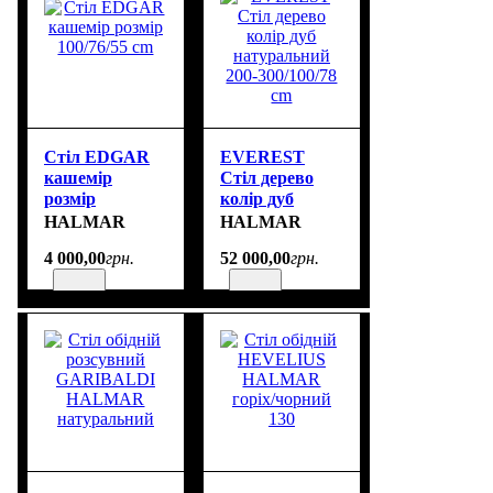
Стіл EDGAR
EVEREST
кашемір
Стіл дерево
розмір
колір дуб
100/76/55 cm
натуральний
HALMAR
HALMAR
200-300/100/78
4 000
,
00
грн.
52 000
,
00
грн.
cm