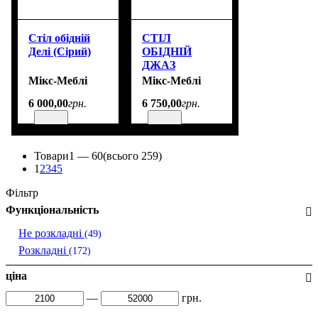
Стіл обідній
СТІЛ
Делі (Сірий)
ОБІДНІЙ
ДЖАЗ
(БІЛИЙ)
Мікс-Меблі
Мікс-Меблі
6 000
,
00
грн.
6 750
,
00
грн.
Товари
1 —
60
(всього 259)
1
2
3
4
5
Фільтр
Функціональність
Не розкладні
(49)
Розкладні
(172)
ціна
—
грн.