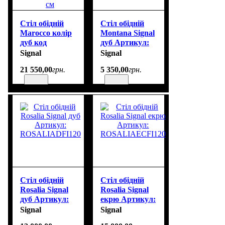
Cтіл обідній
Стіл обідній
Marocco колір
Montana Signal
дуб код
дуб Артикул:
MAROCCOD160
MONTANAD120
Signal
Signal
розмір
21 550
,
00
грн.
5 350
,
00
грн.
160(200)х100х77
см
Стіл обідній
Стіл обідній
Rosalia Signal
Rosalia Signal
дуб Артикул:
екрю Артикул:
ROSALIADFI120
ROSALIAECFI120
Signal
Signal