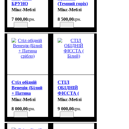
БРУНО
(Темний горіх)
(БІЛИЙ)
Мікс-Меблі
Мікс-Меблі
7 000
,
00
грн.
8 500
,
00
грн.
Стіл обідній
СТІЛ
Венеція (Білий
ОБІДНІЙ
+ Патина
ФІЄСТА (
срібло)
Білий)
Мікс-Меблі
Мікс-Меблі
8 000
,
00
грн.
9 000
,
00
грн.