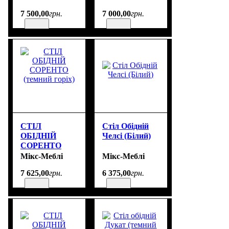
7 500
,
00
грн.
7 000
,
00
грн.
СТІЛ
Стіл Обідній
ОБІДНІЙ
Челсі (Білий)
СОРЕНТО
(темний горіх)
Мікс-Меблі
Мікс-Меблі
7 625
,
00
грн.
6 375
,
00
грн.