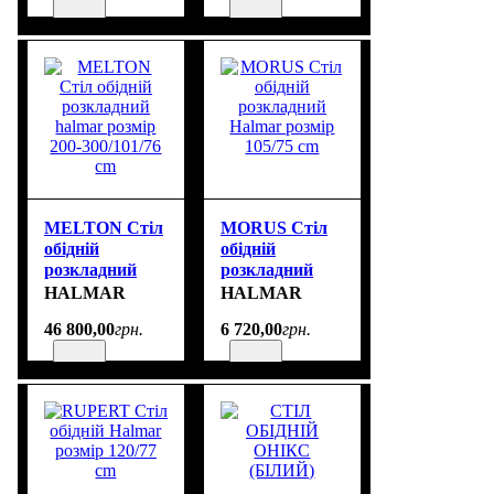
cm
MELTON Стіл
MORUS Стіл
обідній
обідній
розкладний
розкладний
halmar розмір
Halmar розмір
HALMAR
HALMAR
200-300/101/76
105/75 cm
46 800
,
00
грн.
6 720
,
00
грн.
cm