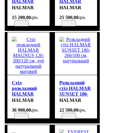
HALMAR
HALMAR
TIAGO 140-
PERONI 100-
HALMAR
HALMAR
220/80
250x100 см дуб
15 200
,
00
грн.
25 500
,
00
грн.
стільниця дуб
гікорі -
крафт, ніжки
кашемір
чорний розмір
розмір 100-
140-220/80/76
250/100/75 cm
cm
Стіл
Розкладний
розкладний
стіл HALMAR
HALMAR
SUNSET 180-
MAGNUS 120-
260/100 см,
HALMAR
HALMAR
200/120 см, дуб
натуральний
36 900
,
00
грн.
22 500
,
00
грн.
натуральний
матовий