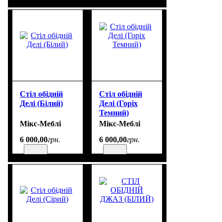
Стіл обідній
Стіл обідній
Делі (Білий)
Делі (Горіх
Темний)
Мікс-Меблі
Мікс-Меблі
6 000
,
00
грн.
6 000
,
00
грн.