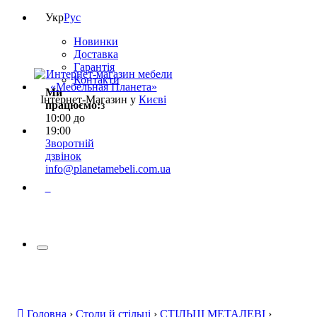
Укр
Рус
Новинки
Доставка
Гарантія
Контакти
Ми
Інтернет-Магазин у
Києві
працюємо:
з
10:00 до
19:00
Зворотній
дзвінок
info@planetamebeli.com.ua
0
Головна
›
Столи й стільці
›
СТІЛЬЦІ МЕТАЛЕВІ
›