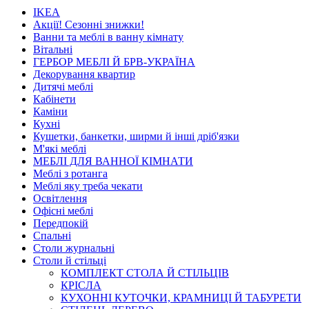
IKEA
Акції! Сезонні знижки!
Ванни та меблі в ванну кімнату
Вітальні
ГЕРБОР МЕБЛІ Й БРВ-УКРАЇНА
Декорування квартир
Дитячі меблі
Кабінети
Каміни
Кухні
Кушетки, банкетки, ширми й інші дріб'язки
М'які меблі
МЕБЛІ ДЛЯ ВАННОЇ КІМНАТИ
Меблі з ротанга
Меблі яку треба чекати
Освітлення
Офісні меблі
Передпокій
Спальні
Столи журнальні
Столи й стільці
КОМПЛЕКТ СТОЛА Й СТІЛЬЦІВ
КРІСЛА
КУХОННІ КУТОЧКИ, КРАМНИЦІ Й ТАБУРЕТИ