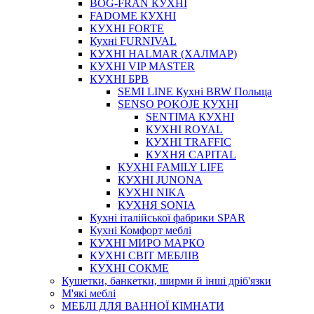
BOG-FRAN КУХНІ
FADOME КУХНІ
КУХНІ FORTE
Кухні FURNIVAL
КУХНІ HALMAR (ХАЛМАР)
КУХНІ VIP MASTER
КУХНІ БРВ
SEMI LINE Кухні BRW Польща
SENSO POKOJE КУХНІ
SENTIMA КУХНІ
КУХНІ ROYAL
КУХНІ TRAFFIC
КУХНЯ CAPITAL
КУХНІ FAMILY LIFE
КУХНІ JUNONA
КУХНІ NIKA
КУХНЯ SONIA
Кухні італійської фабрики SPAR
Кухні Комфорт меблі
КУХНІ МИРО МАРКО
КУХНІ СВІТ МЕБЛІВ
КУХНІ СОКМЕ
Кушетки, банкетки, ширми й інші дріб'язки
М'які меблі
МЕБЛІ ДЛЯ ВАННОЇ КІМНАТИ