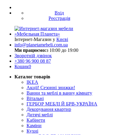
Вхід
Реєстрація
Інтернет-Магазин у
Києві
info@planetamebeli.com.ua
Ми працюємо:
з 10:00 до 19:00
Зворотній дзвінок
+380
96 900 08 87
Кошик
0
Каталог товарів
IKEA
Акції! Сезонні знижки!
Ванни та меблі в ванну кімнату
Вітальні
ГЕРБОР МЕБЛІ Й БРВ-УКРАЇНА
Декорування квартир
Дитячі меблі
Кабінети
Каміни
Кухні