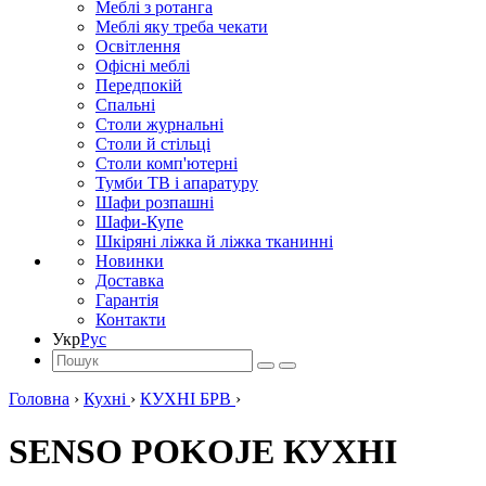
Меблі з ротанга
Меблі яку треба чекати
Освітлення
Офісні меблі
Передпокій
Спальні
Столи журнальні
Столи й стільці
Столи комп'ютерні
Тумби ТВ і апаратуру
Шафи розпашні
Шафи-Купе
Шкіряні ліжка й ліжка тканинні
Новинки
Доставка
Гарантія
Контакти
Укр
Рус
Головна
›
Кухні
›
КУХНІ БРВ
›
SENSO POKOJE КУХНІ