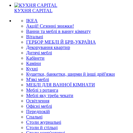
КУХНЯ CAPITAL
IKEA
Акції! Сезонні знижки!
Ванни та меблі в ванну кімнату
Вітальні
ГЕРБОР МЕБЛІ Й БРВ-УКРАЇНА
Декорування квартир
Дитячі меблі
Кабінети
Каміни
Кухні
Кушетки, банкетки, ширми й інші дріб'язки
М'які меблі
МЕБЛІ ДЛЯ ВАННОЇ КІМНАТИ
Меблі з ротанга
Меблі яку треба чекати
Освітлення
Офісні меблі
Передпокій
Спальні
Столи журнальні
Столи й стільці
Столи комп'ютерні