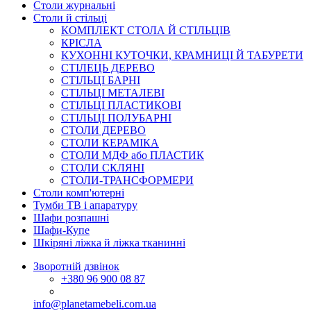
Столи журнальні
Столи й стільці
КОМПЛЕКТ СТОЛА Й СТІЛЬЦІВ
КРІСЛА
КУХОННІ КУТОЧКИ, КРАМНИЦІ Й ТАБУРЕТИ
СТІЛЕЦЬ ДЕРЕВО
СТІЛЬЦІ БАРНІ
СТІЛЬЦІ МЕТАЛЕВІ
СТІЛЬЦІ ПЛАСТИКОВІ
СТІЛЬЦІ ПОЛУБАРНІ
СТОЛИ ДЕРЕВО
СТОЛИ КЕРАМІКА
СТОЛИ МДФ або ПЛАСТИК
СТОЛИ СКЛЯНІ
СТОЛИ-ТРАНСФОРМЕРИ
Столи комп'ютерні
Тумби ТВ і апаратуру
Шафи розпашні
Шафи-Купе
Шкіряні ліжка й ліжка тканинні
Зворотній дзвінок
+380
96 900 08 87
info@planetamebeli.com.ua