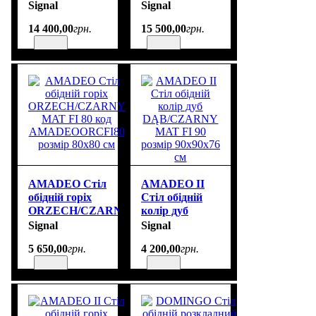
розкладний
чорні
Signal
Signal
розмір
LOGANDC160
14 400
,
00
грн.
15 500
,
00
грн.
160(240)X90 см
розмір
160(200)X90
AMADEO Стіл
AMADEO II
обідній горіх
Стіл обідній
ORZECH/CZARNY
колір дуб
MAT FI 80 код
DĄB/CZARNY
Signal
Signal
AMADEOORCFI80
MAT FI 90
5 650
,
00
грн.
4 200
,
00
грн.
розмір 80х80
розмір
см
90х90x76 см