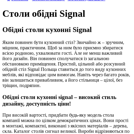
Столи обідні Signal
Обідні столи кухонні Signal
Яким повинен бути кухонний стіл? Звичайно ж – зручним,
міцним, практичним. Щоб за ним було приємно збиратися
всією родиною, ухвалювати гості. Але не менш важливий
його дизайн. Він повинен сполучатися із загальною
обстановкою приміщення. Простий, цільний або розсувний
обідній стіл Signal Польща ставиться до того виду кухонних
меблів, які відповідає цим вимогам. Навіть через багато років,
він залишиться привабливим, а його стільниця – цілої, без
тріщин, подряпин.
Обідні столи кухонні signal – високий стиль
дизайну, доступність ціни!
При високій вартості, придбати будь-яку модель стола
компанії можна по цілком демократичних цінах. Вони прості
в монтажі, компактні, виконані з якісних матеріалів – дерева,
скла. Каталог столів сигнал великої. Вироби відрізняються по