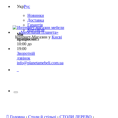
Укр
Рус
Новинки
Доставка
Гарантія
Контакти
Ми
Інтернет-Магазин у
Києві
працюємо:
з
10:00 до
19:00
Зворотній
дзвінок
info@planetamebeli.com.ua
0
Головна
›
Столи й стільці
›
СТОЛИ ДЕРЕВО
›