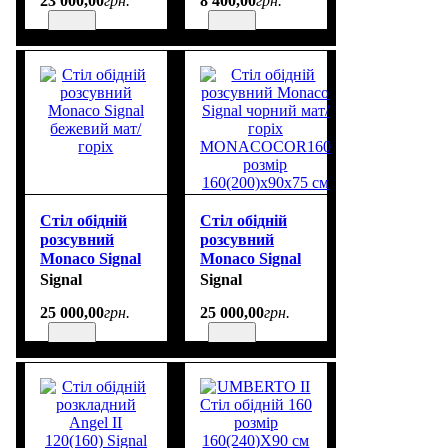
23 000
,
00
грн.
8 400
,
00
грн.
CANONDK200
Стіл обідній
Стіл обідній
розсувний
розсувний
Monaco Signal
Monaco Signal
бежевий мат/
чорний мат/
Signal
Signal
горіх
горіх
25 000
,
00
грн.
25 000
,
00
грн.
MONACOCOR160
розмір
160(200)х90х75
см