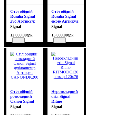
Стіл обідній
Стіл обідній
Rosalia Signal
Rosalia Signal
дуб Артикул:
екрю Артикул:
ROSALIADFI120
ROSALIAECFI120
Signal
Signal
12 000
,
00
грн.
15 000
,
00
грн.
Стіл обідній
Нерозкладний
розкладний
стіл Signal
Canon Signal
Ritmo
дуб/кашемір
RITMODC120
Signal
Signal
Артикул:
розмір 120х76