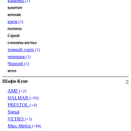
кашемір
(1)
каштан
коньяк
крем
(1)
патина
Сірий
слоняча кістка
темний горіх
(1)
черешня
(1)
Чорний
(1)
ясен
Шафи-Купе
AMF
(+2)
HALMAR
(+93)
PRESTOL
(+4)
Signal
VETRO
(+3)
Мікс-Меблі
(+84)