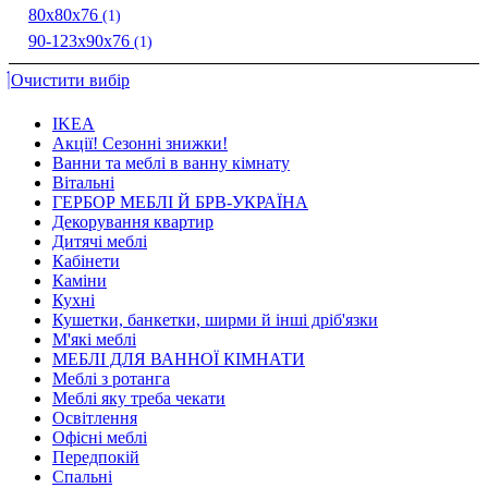
80х80х76
(1)
90-123х90х76
(1)
Очистити вибір
IKEA
Акції! Сезонні знижки!
Ванни та меблі в ванну кімнату
Вітальні
ГЕРБОР МЕБЛІ Й БРВ-УКРАЇНА
Декорування квартир
Дитячі меблі
Кабінети
Каміни
Кухні
Кушетки, банкетки, ширми й інші дріб'язки
М'які меблі
МЕБЛІ ДЛЯ ВАННОЇ КІМНАТИ
Меблі з ротанга
Меблі яку треба чекати
Освітлення
Офісні меблі
Передпокій
Спальні