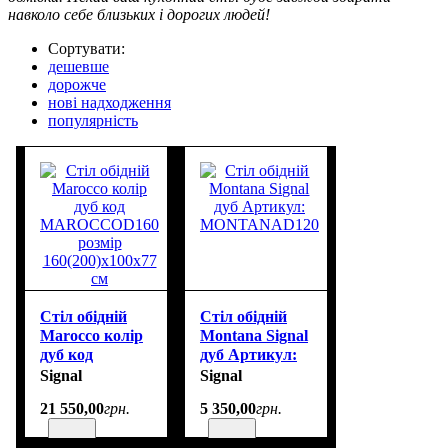
навколо себе близьких і дорогих людей!
Сортувати:
дешевше
дорожче
нові надходження
популярність
Cтіл обідній
Стіл обідній
Marocco колір
Montana Signal
дуб код
дуб Артикул:
MAROCCOD160
MONTANAD120
Signal
Signal
розмір
21 550
,
00
грн.
5 350
,
00
грн.
160(200)х100х77
см