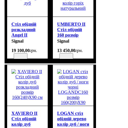
Стіл обідній
UMBERTO II
розкладний
Стіл обідній
Angel II
160 розмір
120(160) Signal
160(240)X90 см
Signal
Signal
дуб
колір горіх
19 100
,
00
грн.
13 450
,
00
грн.
натуральний
XAVIERO II
LOGAN стіл
Стіл обідній
обідній дерево
колір дуб
колір дуб / ноги