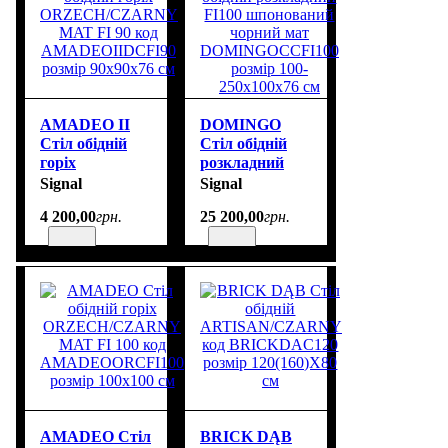
AMADEO II
DOMINGO
Стіл обідній
Стіл обідній
горіх
розкладний
ORZECH/CZARNY
FI100
Signal
Signal
MAT FI 90 код
шпонований
4 200
,
00
грн.
25 200
,
00
грн.
AMADEOIIDCFI90
чорний мат
розмір
DOMINGOCCFI100
90х90x76 см
розмір 100-
250х100х76 см
AMADEO Стіл
BRICK DĄB