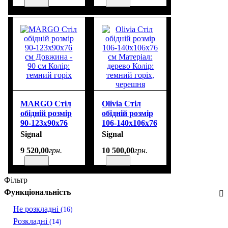
MARGO Стіл
Olivia Стіл
обідній розмір
обідній розмір
90-123х90х76
106-140х106х76
см Довжина -
см Матеріал:
Signal
Signal
90 см Колір:
дерево Колір:
9 520
,
00
грн.
10 500
,
00
грн.
темний горіх
темний горіх,
черешня
Фільтр
Функціональність
Не розкладні
(16)
Розкладні
(14)