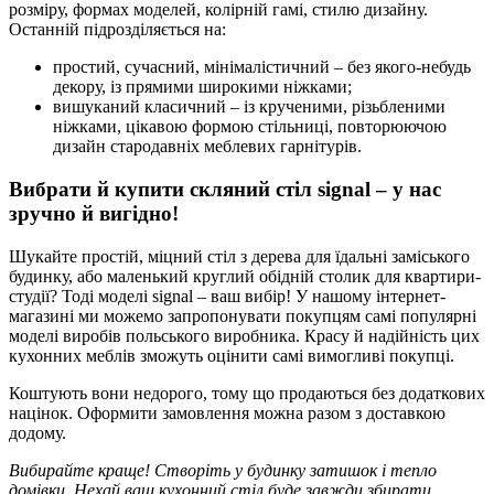
розміру, формах моделей, колірній гамі, стилю дизайну.
Останній підрозділяється на:
простий, сучасний, мінімалістичний – без якого-небудь
декору, із прямими широкими ніжками;
вишуканий класичний – із крученими, різьбленими
ніжками, цікавою формою стільниці, повторюючою
дизайн стародавніх меблевих гарнітурів.
Вибрати й купити скляний стіл signal – у нас
зручно й вигідно!
Шукайте простій, міцний стіл з дерева для їдальні заміського
будинку, або маленький круглий обідній столик для квартири-
студії? Тоді моделі signal – ваш вибір! У нашому інтернет-
магазині ми можемо запропонувати покупцям самі популярні
моделі виробів польського виробника. Красу й надійність цих
кухонних меблів зможуть оцінити самі вимогливі покупці.
Коштують вони недорого, тому що продаються без додаткових
націнок. Оформити замовлення можна разом з доставкою
додому.
Вибирайте краще! Створіть у будинку затишок і тепло
домівки. Нехай ваш кухонний стіл буде завжди збирати