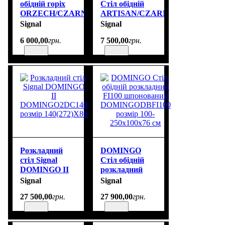
обідній горіх
Стіл обідній
ORZECH/CZARNY
ARTISAN/CZARNY
MAT FI 100
код
Signal
Signal
код
BRICKDAC120
6 000
,
00
грн.
7 500
,
00
грн.
AMADEOORCFI100
розмір
розмір 100х100
120(160)X80 см
см
Розкладний
DOMINGO
стіл Signal
Стіл обідній
DOMINGO II
розкладний
DOMINGO2DC140
FI100
Signal
Signal
розмір
шпонований
27 500
,
00
грн.
27 900
,
00
грн.
140(272)X80
DOMINGODBFI100
розмір 100-
250х100х76 см