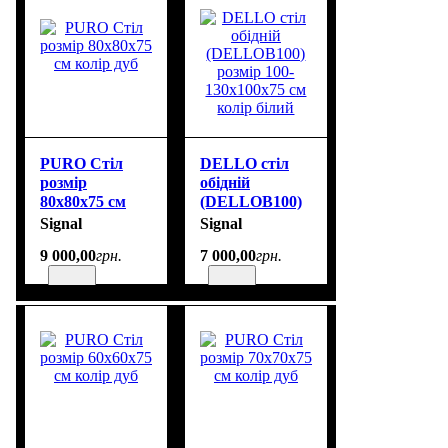
PURO Стіл
DELLO стіл
розмір
обідній
80х80х75 см
(DELLOB100)
колір дуб
розмір 100-
Signal
Signal
130х100х75 см
9 000
,
00
грн.
7 000
,
00
грн.
колір білий