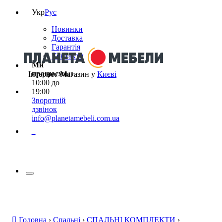
Укр
Рус
Новинки
Доставка
Гарантія
Контакти
Ми
працюємо:
з
Інтернет-Магазин у
Києві
10:00 до
19:00
Зворотній
дзвінок
info@planetamebeli.com.ua
0
Головна
›
Спальні
›
СПАЛЬНІ КОМПЛЕКТИ
›