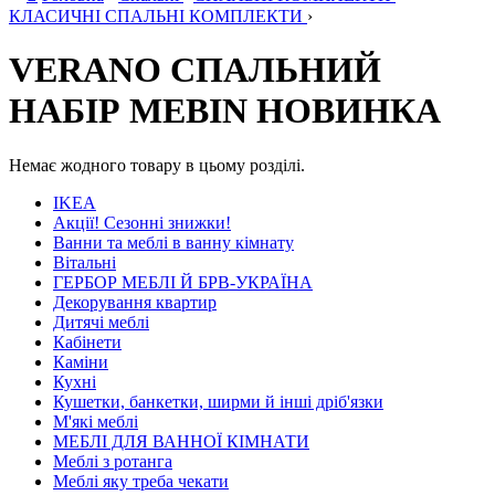
КЛАСИЧНІ СПАЛЬНІ КОМПЛЕКТИ
›
VERANO СПАЛЬНИЙ
НАБІР MEBIN НОВИНКА
Немає жодного товару в цьому розділі.
IKEA
Акції! Сезонні знижки!
Ванни та меблі в ванну кімнату
Вітальні
ГЕРБОР МЕБЛІ Й БРВ-УКРАЇНА
Декорування квартир
Дитячі меблі
Кабінети
Каміни
Кухні
Кушетки, банкетки, ширми й інші дріб'язки
М'які меблі
МЕБЛІ ДЛЯ ВАННОЇ КІМНАТИ
Меблі з ротанга
Меблі яку треба чекати