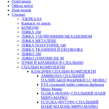
Освітлення
Офісні меблі
Передпокій
Спальні
ДЗЕРКАЛА
Каркаси до ліжок
КОМОДИ
ЛІЖКА 160
ЛІЖКА З ПІДЙОМНИМ МЕХАНІЗМОМ
ЛІЖКА МЕТАЛЕВЕ
ЛІЖКА ПОЛУТОРНЕ 140
ЛІЖКА ТКАНИННІ Й ЕКОЗКОЖА
ЛІЖКО 180
ЛІЖКО ОДНОМІСНЕ 90
ПУФИ Й КРАМНИЦІ В СПАЛЬНЮ
СПАЛЬНІ КОМПЛЕКТИ
КЛАСИЧНІ СПАЛЬНІ КОМПЛЕКТИ
AMBROSIA СПАЛЬНИЙ
ІТАЛІЙСЬКОЇ ФАБРИКИ LC MOBILI
EVA спальний набір глянець фабрики
Миро-Марко
FLORA (ФЛОРА) СПАЛЬНИЙ НАБІР
МИРО-МАРКО
FUTURA (ФУТУРА) СПАЛЬНИЙ
НАБІР МАХОНЬ МИРО-МАРКО