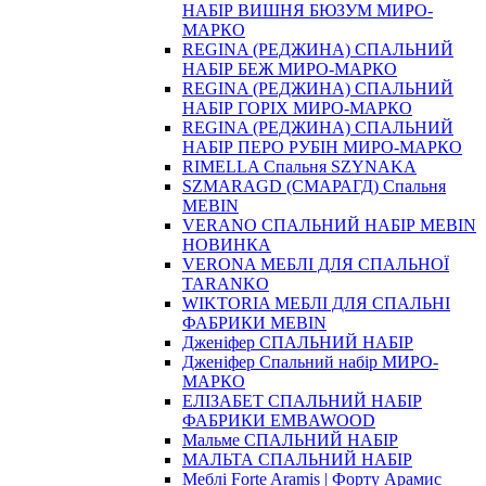
НАБІР ВИШНЯ БЮЗУМ МИРО-
МАРКО
REGINA (РЕДЖИНА) СПАЛЬНИЙ
НАБІР БЕЖ МИРО-МАРКО
REGINA (РЕДЖИНА) СПАЛЬНИЙ
НАБІР ГОРІХ МИРО-МАРКО
REGINA (РЕДЖИНА) СПАЛЬНИЙ
НАБІР ПЕРО РУБІН МИРО-МАРКО
RIMELLA Спальня SZYNAKA
SZMARAGD (СМАРАГД) Спальня
MEBIN
VERANO СПАЛЬНИЙ НАБІР MEBIN
НОВИНКА
VERONA МЕБЛІ ДЛЯ СПАЛЬНОЇ
TARANKO
WIKTORIA МЕБЛІ ДЛЯ СПАЛЬНІ
ФАБРИКИ MEBIN
Дженіфер СПАЛЬНИЙ НАБІР
Дженіфер Спальний набір МИРО-
МАРКО
ЕЛІЗАБЕТ СПАЛЬНИЙ НАБІР
ФАБРИКИ EMBAWOOD
Мальме СПАЛЬНИЙ НАБІР
МАЛЬТА СПАЛЬНИЙ НАБІР
Меблі Forte Aramis | Форту Арамис