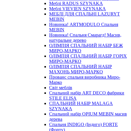
Меблі RADUS SZYNAKA
Меблі VIEVIEN SZYNAKA
МЕБЛІ ДЛЯ СПАЛЬНІ LAZURYT
MEBIN
Новинка! ARTMODULO Спальня
MEBIN
Новинка! Спальня Смарагд! Масив,
натуральне дерево
ОЛІМПІЯ СПАЛЬНИЙ НАБІР БЕЖ
МИРО-МАРКО
ОЛІМПІЯ СПАЛЬНИЙ НАБІР ГОРІХ
МИРО-МАРКО
ОЛІМПІЯ СПАЛЬНИЙ НАБІР
МАХОНЬ МИРО-МАРКО
Прованс спальня виробника Миро-
Марко
Світ меблів
Спальний набір ART DECO фабрики
STILE ELISA
СПАЛЬНИЙ НАБІР MALAGA
SZYNAKA
Спальний набір OPIUM MEBIN масив
дерева
Спальня INDIGO (Індиго) FORTE
(Форту)