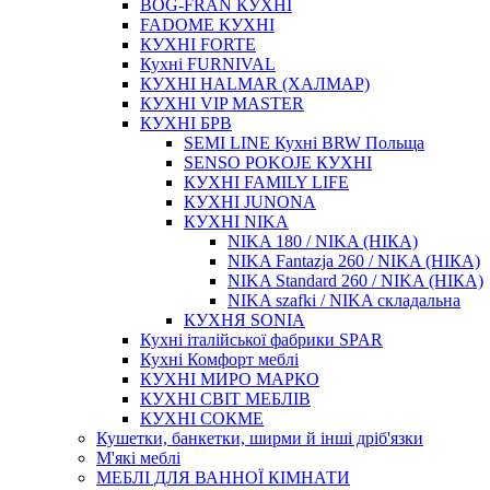
BOG-FRAN КУХНІ
FADOME КУХНІ
КУХНІ FORTE
Кухні FURNIVAL
КУХНІ HALMAR (ХАЛМАР)
КУХНІ VIP MASTER
КУХНІ БРВ
SEMI LINE Кухні BRW Польща
SENSO POKOJE КУХНІ
КУХНІ FAMILY LIFE
КУХНІ JUNONA
КУХНІ NIKA
NIKA 180 / NIKA (НІКА)
NIKA Fantazja 260 / NIKA (НІКА)
NIKA Standard 260 / NIKA (НІКА)
NIKA szafki / NIKA складальна
КУХНЯ SONIA
Кухні італійської фабрики SPAR
Кухні Комфорт меблі
КУХНІ МИРО МАРКО
КУХНІ СВІТ МЕБЛІВ
КУХНІ СОКМЕ
Кушетки, банкетки, ширми й інші дріб'язки
М'які меблі
МЕБЛІ ДЛЯ ВАННОЇ КІМНАТИ