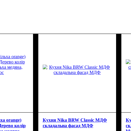
ха orangе)
Кухня Nika BRW Classic МДФ
Ку
Дерево колір
складальна фасад МДФ
ск