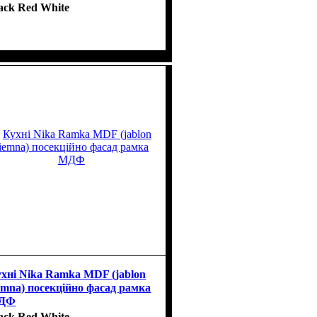
ack Red White
хні Nika Ramka MDF (jablon
emna) посекційно фасад рамка
ДФ
ack Red White