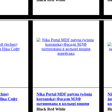
chno)
Nika Portal MDF patyna (wisnia
Ni
Ніка Софт
koreanska) Фасади МДФ
ja
патинована в кольорі вишня
ко
корейська
Black Red White
Bl