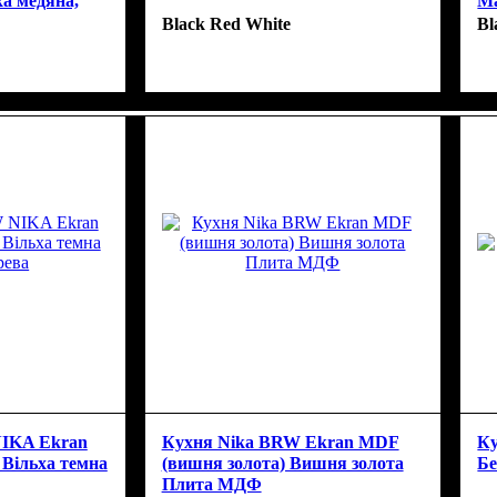
ха медяна,
Ма
Black Red White
Bl
NIKA Ekran
Кухня Nika BRW Ekran MDF
Ку
) Вільха темна
(вишня золота) Вишня золота
Бе
Плита МДФ