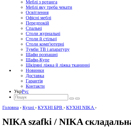
Меблі з ротанга
Меблі яку треба чекати
Освітлення
Офісні меблі
Передпокій
Спальні
Столи журнальні
Столи й стільці
Столи комп'ютерні
Тумби ТВ і апаратуру
Шафи розпашні
Шафи-Купе
Шкіряні ліжка й ліжка тканинні
Новинки
Доставка
Гарантія
Контакти
Укр
Рус
Головна
›
Кухні
›
КУХНІ БРВ
›
КУХНІ NIKA
›
NIKA szafki / NIKA складальн