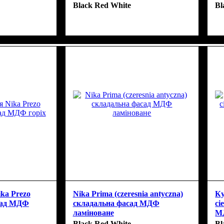
Black Red White
Bl
ka Prezo
Nika Prima (czeresnia antyczna)
Ку
асад МДФ
складальна фасад МДФ
ci
ламіноване
М
Black Red White
Bl