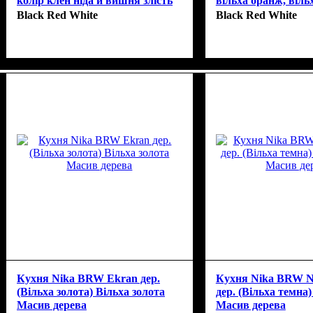
колір клен ніда й вишня злість
вільха оранж, віль
кальвадос
Black Red White
Black Red White
Кухня Nika BRW Ekran дер.
Кухня Nika BRW 
(Вільха золота) Вільха золота
дер. (Вільха темна
Масив дерева
Масив дерева