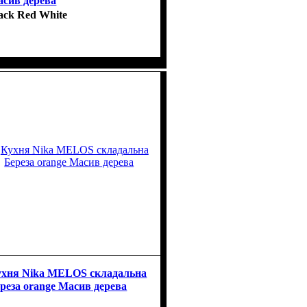
сив дерева
ack Red White
хня Nika MELOS складальна
реза orange Масив дерева