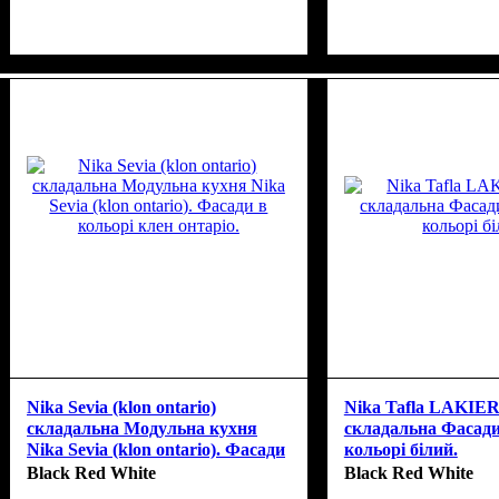
Nika Sevia (klon ontario)
Nika Tafla LAKIER 
складальна Модульна кухня
складальна Фасади
Nika Sevia (klon ontario). Фасади
кольорі білий.
в кольорі клен онтаріо.
Black Red White
Black Red White