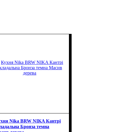
хня Nika BRW NIKA Кантрі
ладальна Бронза темна