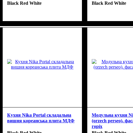
Black Red White
Black Red White
Кухня Nika Portal складальна
Модульна кухня Ni
вишня кореанська плита МДФ
(orzech perseo). ф
горіх
Black Red White
Black Red White