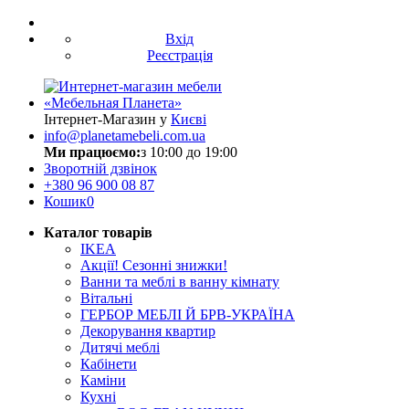
Вхід
Реєстрація
Інтернет-Магазин у
Києві
info@planetamebeli.com.ua
Ми працюємо:
з 10:00 до 19:00
Зворотній дзвінок
+380
96 900 08 87
Кошик
0
Каталог товарів
IKEA
Акції! Сезонні знижки!
Ванни та меблі в ванну кімнату
Вітальні
ГЕРБОР МЕБЛІ Й БРВ-УКРАЇНА
Декорування квартир
Дитячі меблі
Кабінети
Каміни
Кухні