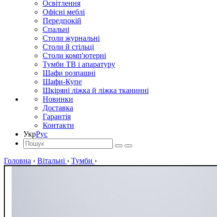
Освітлення
Офісні меблі
Передпокій
Спальні
Столи журнальні
Столи й стільці
Столи комп'ютерні
Тумби ТВ і апаратуру
Шафи розпашні
Шафи-Купе
Шкіряні ліжка й ліжка тканинні
Новинки
Доставка
Гарантія
Контакти
Укр
Рус
Головна
›
Вітальні
›
Тумби
›