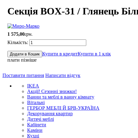
Секція BOX-31 / Глянець Б
1 575
,
00
грн.
Купити в кредит
Купити в 1 клік
Додати в Кошик
плати пізніше
Поставити питання
Написати відгук
IKEA
Акції! Сезонні знижки!
Ванни та меблі в ванну кімнату
Вітальні
ГЕРБОР МЕБЛІ Й БРВ-УКРАЇНА
Декорування квартир
Дитячі меблі
Кабінети
Каміни
Кухні