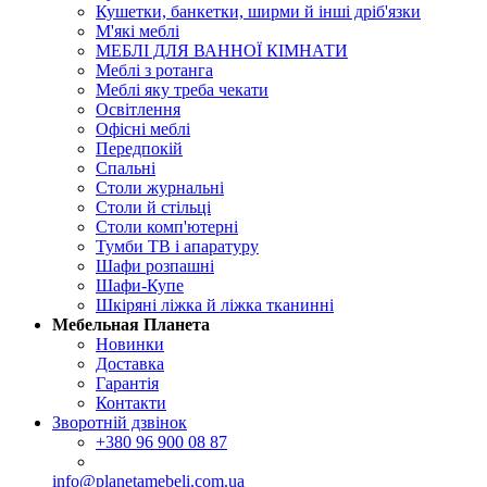
Кушетки, банкетки, ширми й інші дріб'язки
М'які меблі
МЕБЛІ ДЛЯ ВАННОЇ КІМНАТИ
Меблі з ротанга
Меблі яку треба чекати
Освітлення
Офісні меблі
Передпокій
Спальні
Столи журнальні
Столи й стільці
Столи комп'ютерні
Тумби ТВ і апаратуру
Шафи розпашні
Шафи-Купе
Шкіряні ліжка й ліжка тканинні
Мебельная Планета
Новинки
Доставка
Гарантія
Контакти
Зворотній дзвінок
+380
96 900 08 87
info@planetamebeli.com.ua