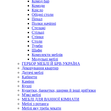
Комод бар
Комоди
Крісло
Обідні столи
Пенал
Полки начіпні
Стелажі
Стільці
Стінки
Столи
Тумби
Шафи
Комплекти меблів
Модульні меблі
ГЕРБОР МЕБЛІ Й БРВ-УКРАЇНА
Декорування квартир
Дитячі меблі
Кабінети
Каміни
Кухні
Кушетки, банкетки, ширми й інші дріб'язки
М'які меблі
МЕБЛІ ДЛЯ ВАННОЇ КІМНАТИ
Меблі з ротанга
Меблі яку треба чекати