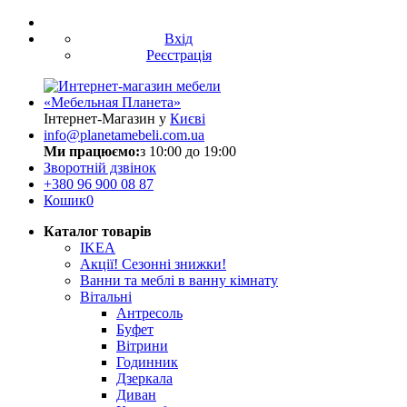
Вхід
Реєстрація
Інтернет-Магазин у
Києві
info@planetamebeli.com.ua
Ми працюємо:
з 10:00 до 19:00
Зворотній дзвінок
+380
96 900 08 87
Кошик
0
Каталог товарів
IKEA
Акції! Сезонні знижки!
Ванни та меблі в ванну кімнату
Вітальні
Антресоль
Буфет
Вітрини
Годинник
Дзеркала
Диван