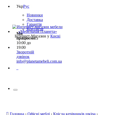
Укр
Рус
Новинки
Доставка
Гарантія
Контакти
Ми
Інтернет-Магазин у
Києві
працюємо:
з
10:00 до
19:00
Зворотній
дзвінок
info@planetamebeli.com.ua
0
Головна
›
Офісні меблі
›
Крісла керівників шкіра
›