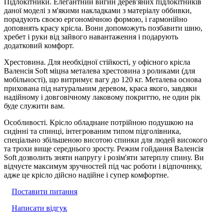
Підлокітники. Елегантний вигин дерев'яних підлокітників
даної моделі з м'якими накладками з матеріалу оббивки,
порадують своєю ергономічною формою, і гармонійно
доповнять красу крісла. Вони допоможуть позбавити шию,
хребет і руки від зайвого навантаження і подарують
додатковий комфорт.
Хрестовина. Для необхідної стійкості, у офісного крісла
Валенсія Soft міцна металева хрестовина з роликами (для
мобільності), що витримує вагу до 120 кг. Металева основа
прихована під натуральним деревом, краса якого, завдяки
надійному і довговічному лаковому покриттю, не один рік
буде служити вам.
Особливості. Крісло обладнане потрійною подушкою на
сидінні та спинці, інтегрованим типом підголівника,
спеціально збільшеною висотою спинки для людей високого
та трохи вище середнього зросту. Режим гойдання Валенсія
Soft дозволить зняти напругу і розім'яти затерплу спину. Ви
відчуєте максимум зручностей під час роботи і відпочинку,
адже це крісло дійсно надійне і супер комфортне.
Поставити питання
Написати відгук