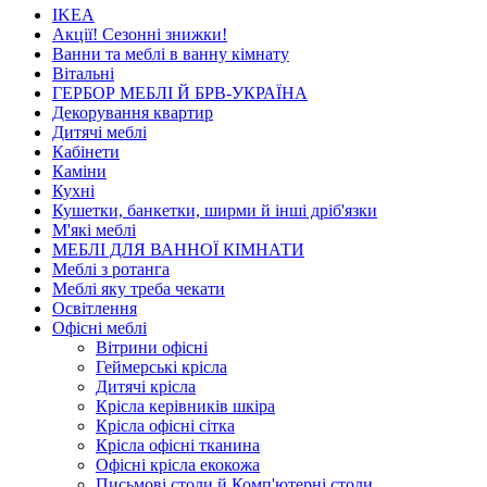
IKEA
Акції! Сезонні знижки!
Ванни та меблі в ванну кімнату
Вітальні
ГЕРБОР МЕБЛІ Й БРВ-УКРАЇНА
Декорування квартир
Дитячі меблі
Кабінети
Каміни
Кухні
Кушетки, банкетки, ширми й інші дріб'язки
М'які меблі
МЕБЛІ ДЛЯ ВАННОЇ КІМНАТИ
Меблі з ротанга
Меблі яку треба чекати
Освітлення
Офісні меблі
Вітрини офісні
Геймерські крісла
Дитячі крісла
Крісла керівників шкіра
Крісла офісні сітка
Крісла офісні тканина
Офісні крісла екокожа
Письмові столи й Комп'ютерні столи