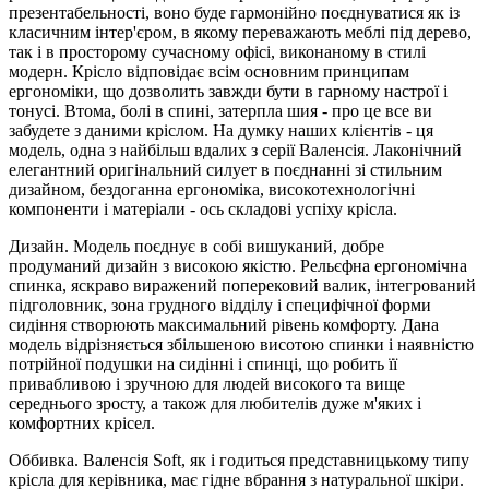
презентабельності, воно буде гармонійно поєднуватися як із
класичним інтер'єром, в якому переважають меблі під дерево,
так і в просторому сучасному офісі, виконаному в стилі
модерн. Крісло відповідає всім основним принципам
ергономіки, що дозволить завжди бути в гарному настрої і
тонусі. Втома, болі в спині, затерпла шия - про це все ви
забудете з даними кріслом. На думку наших клієнтів - ця
модель, одна з найбільш вдалих з серії Валенсія. Лаконічний
елегантний оригінальний силует в поєднанні зі стильним
дизайном, бездоганна ергономіка, високотехнологічні
компоненти і матеріали - ось складові успіху крісла.
Дизайн. Модель поєднує в собі вишуканий, добре
продуманий дизайн з високою якістю. Рельєфна ергономічна
спинка, яскраво виражений поперековий валик, інтегрований
підголовник, зона грудного відділу і специфічної форми
сидіння створюють максимальний рівень комфорту. Дана
модель відрізняється збільшеною висотою спинки і наявністю
потрійної подушки на сидінні і спинці, що робить її
привабливою і зручною для людей високого та вище
середнього зросту, а також для любителів дуже м'яких і
комфортних крісел.
Оббивка. Валенсія Soft, як і годиться представницькому типу
крісла для керівника, має гідне вбрання з натуральної шкіри.