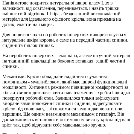
Напівматове покриття натуральної шкіри класу Lux в
залежності від освітлення, переливається, і навіть трішки
змінює свій відтінок. Шкіра - бездоганний високоякісний
матеріал для ідеального офісного крісла, вона приємна на
дотик, еластична і міцна.
Для пошиття чохла на робочих поверхнях використовується
натуральна шкіра корови, а саме на передній частині спинки,
сидінні та підлокітниках.
На неробочих поверхнях – екошкіра, а саме штучний матеріал
на тканинній підкладці на бокових вставках, задній частині
спинки.
Механізми. Крісло обладнане надійним і сучасним
помічником - мультиблоком, який має широкі функціональні
можливості. Хитання з режимом підвищеної комфортності за
кілька хвилин дозволяє зняти навантаження з хребта і швидко
повернути робочий стан. Залишилося тільки зафіксувати
вибране вами положення спинки і сидіння, відрегулювати
крісло під свою вагу, і зі свіжими силами підкорювати нові
вершини. Ще одним незамінним механізмом є газлифт. Він
дає можливість встановити оптимальну висоту крісла під ваш
зріст так, щоб відчувати себе максимально зручно.