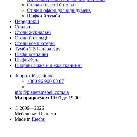
Стелажі офісні й полки
Стільці офісні для відвідувачів
Шафки й тумби
Передпокій
Спальні
Столи журнальні
Столи й стільці
Столи комп'ютерні
Тумби ТВ і апаратуру
Шафи розпашні
Шафи-Купе
Шкіряні ліжка й ліжка тканинні
Зворотній дзвінок
+380
96 900 08 87
info@planetamebeli.com.ua
Ми працюємо:
з 10:00 до 19:00
© 2009—2026
Мебельная Планета
Made in
Etechs