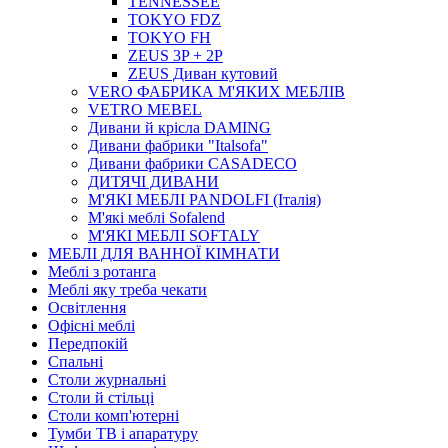
TENNESSEE
TOKYO FDZ
TOKYO FH
ZEUS 3P + 2P
ZEUS Диван кутовий
VERO ФАБРИКА М'ЯКИХ МЕБЛІВ
VETRO MEBEL
Дивани й крісла DAMING
Дивани фабрики "Italsofa"
Дивани фабрики CASADECO
ДИТЯЧІ ДИВАНИ
М'ЯКІ МЕБЛІ PANDOLFI (Італія)
М'які меблі Sofalend
М'ЯКІ МЕБЛІ SOFTALY
МЕБЛІ ДЛЯ ВАННОЇ КІМНАТИ
Меблі з ротанга
Меблі яку треба чекати
Освітлення
Офісні меблі
Передпокій
Спальні
Столи журнальні
Столи й стільці
Столи комп'ютерні
Тумби ТВ і апаратуру