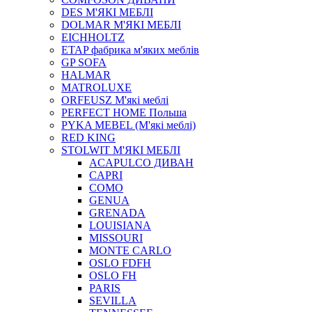
DES М'ЯКІ МЕБЛІ
DOLMAR М'ЯКІ МЕБЛІ
EICHHOLTZ
ETAP фабрика м'яких меблів
GP SOFA
HALMAR
MATROLUXE
ORFEUSZ М'які меблі
PERFECT HOME Польша
PYKA MEBEL (М'які меблі)
RED KING
STOLWIT М'ЯКІ МЕБЛІ
ACAPULCO ДИВАН
CAPRI
COMO
GENUA
GRENADA
LOUISIANA
MISSOURI
MONTE CARLO
OSLO FDFH
OSLO FH
PARIS
SEVILLA