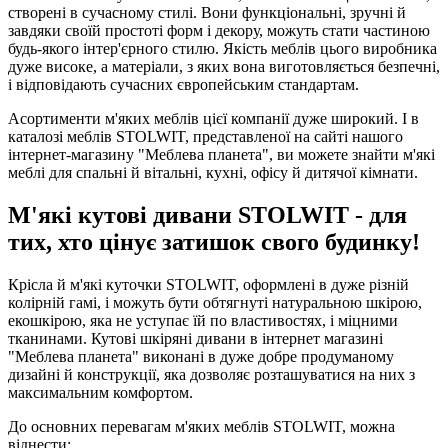
створені в сучасному стилі. Вони функціональні, зручні й
завдяки своїй простоті форм і декору, можуть стати частиною
будь-якого інтер'єрного стилю. Якість меблів цього виробника
дуже високе, а матеріали, з яких вона виготовляється безпечні,
і відповідають сучасних європейським стандартам.
Асортименти м'яких меблів цієї компанії дуже широкий. І в
каталозі меблів STOLWIT, представленої на сайті нашого
інтернет-магазину "Меблева планета", ви можете знайти м'які
меблі для спальні й вітальні, кухні, офісу й дитячої кімнати.
М'які кутові дивани STOLWIT - для
тих, хто цінує затишок свого будинку!
Крісла й м'які куточки STOLWIT, оформлені в дуже різній
колірній гамі, і можуть бути обтягнуті натуральною шкірою,
екошкірою, яка не уступає їй по властивостях, і міцними
тканинами. Кутові шкіряні дивани в інтернет магазині
"Меблева планета" виконані в дуже добре продуманому
дизайні й конструкції, яка дозволяє розташуватися на них з
максимальним комфортом.
До основних перевагам м'яких меблів STOLWIT, можна
віднести: