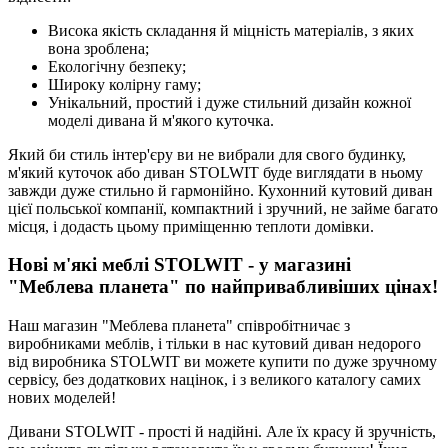
Висока якість складання й міцність матеріалів, з яких
вона зроблена;
Екологічну безпеку;
Широку колірну гаму;
Унікальний, простий і дуже стильний дизайн кожної
моделі дивана й м'якого куточка.
Який би стиль інтер'єру ви не вибрали для свого будинку,
м'який куточок або диван STOLWIT буде виглядати в ньому
завжди дуже стильно й гармонійно. Кухонний кутовий диван
цієї польської компанії, компактний і зручний, не займе багато
місця, і додасть цьому приміщенню теплоти домівки.
Нові м'які меблі STOLWIT - у магазині
"Меблева планета" по найпривабливіших цінах!
Наш магазин "Меблева планета" співробітничає з
виробниками меблів, і тільки в нас кутовий диван недорого
від виробника STOLWIT ви можете купити по дуже зручному
сервісу, без додаткових націнок, і з великого каталогу самих
нових моделей!
Дивани STOLWIT - прості й надійні. Але їх красу й зручність,