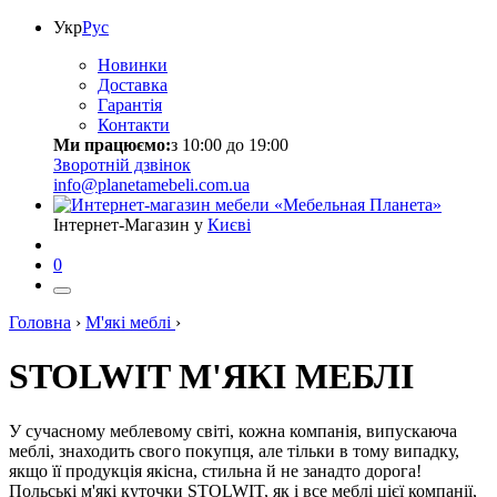
Укр
Рус
Новинки
Доставка
Гарантія
Контакти
Ми працюємо:
з 10:00 до 19:00
Зворотній дзвінок
info@planetamebeli.com.ua
Інтернет-Магазин у
Києві
0
Головна
›
М'які меблі
›
STOLWIT М'ЯКІ МЕБЛІ
У сучасному меблевому світі, кожна компанія, випускаюча
меблі, знаходить свого покупця, але тільки в тому випадку,
якщо її продукція якісна, стильна й не занадто дорога!
Польські м'які куточки STOLWIT, як і все меблі цієї компанії,