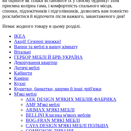
ви оціните як тільки встановите їх у своєму будинку! Їхня
приємна колірна гама, і комфортність спального місця,
спинки, підлокітників і підголівників, дозволять вам повністю
розслабитися й відпочити після важкого, завантаженого дня!
Немає жодного товару в цьому розділі.
IKEA
Акції! Сезонні знижки!
Ванни та меблі в ванну кімнату
Вітальні
ГЕРБОР МЕБЛІ Й БРВ-УКРАЇНА
Декорування квартир
Дитячі меблі
Кабінети
Каміни
Кухні
Кушетки, банкетки, ширми й інші дріб'язки
М'які меблі
AEK DESIGN М'ЯКИХ МЕБЛІВ ФАБРИКА
AMF М'які меблі
ARIMAX М'ЯКІ МЕБЛІ
BELLINI Класика м'яких меблів
BOG-FRAN М'ЯКІ МЕБЛІ
CAYA DESIGN М'ЯКІ МЕБЛІ ПОЛЬЩА
COMFOSON ДИВАНИ