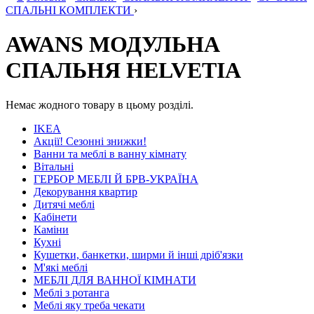
СПАЛЬНІ КОМПЛЕКТИ
›
AWANS МОДУЛЬНА
СПАЛЬНЯ HELVETIA
Немає жодного товару в цьому розділі.
IKEA
Акції! Сезонні знижки!
Ванни та меблі в ванну кімнату
Вітальні
ГЕРБОР МЕБЛІ Й БРВ-УКРАЇНА
Декорування квартир
Дитячі меблі
Кабінети
Каміни
Кухні
Кушетки, банкетки, ширми й інші дріб'язки
М'які меблі
МЕБЛІ ДЛЯ ВАННОЇ КІМНАТИ
Меблі з ротанга
Меблі яку треба чекати