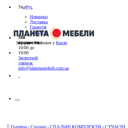
Укр
Рус
Новинки
Доставка
Гарантія
Контакти
Ми
працюємо:
з
Інтернет-Магазин у
Києві
10:00 до
19:00
Зворотній
дзвінок
info@planetamebeli.com.ua
0
Головна
›
Спальні
›
СПАЛЬНІ КОМПЛЕКТИ
›
СУЧАСНІ