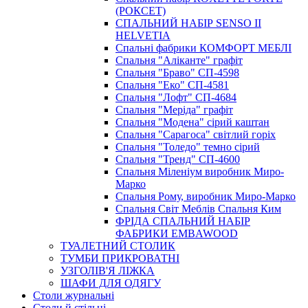
(РОКСЕТ)
СПАЛЬНИЙ НАБІР SENSO II
HELVETIA
Спальні фабрики КОМФОРТ МЕБЛІ
Спальня "Аліканте" графіт
Спальня "Браво" СП-4598
Спальня "Еко" СП-4581
Спальня "Лофт" СП-4684
Спальня "Меріда" графіт
Спальня "Модена" сірий каштан
Спальня "Сарагоса" світлий горіх
Спальня "Толедо" темно сірий
Спальня "Тренд" СП-4600
Спальня Міленіум виробник Миро-
Марко
Спальня Рому, виробник Миро-Марко
Спальня Світ Меблів Спальня Ким
ФРІДА СПАЛЬНИЙ НАБІР
ФАБРИКИ EMBAWOOD
ТУАЛЕТНИЙ СТОЛИК
ТУМБИ ПРИКРОВАТНІ
УЗГОЛІВ'Я ЛІЖКА
ШАФИ ДЛЯ ОДЯГУ
Столи журнальні
Столи й стільці