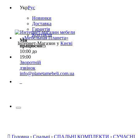
Укр
Рус
Новинки
Доставка
Гарантія
Контакти
Ми
Інтернет-Магазин у
Києві
працюємо:
з
10:00 до
19:00
Зворотній
дзвінок
info@planetamebeli.com.ua
0
Головна
›
Спальні
›
СПАЛЬНІ КОМПЛЕКТИ
›
СУЧАСНІ