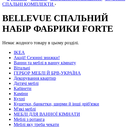
СПАЛЬНІ КОМПЛЕКТИ
›
BELLEVUE СПАЛЬНИЙ
НАБІР ФАБРИКИ FORTE
Немає жодного товару в цьому розділі.
IKEA
Акції! Сезонні знижки!
Ванни та меблі в ванну кімнату
Вітальні
ГЕРБОР МЕБЛІ Й БРВ-УКРАЇНА
Декорування квартир
Дитячі меблі
Кабінети
Каміни
Кухні
Кушетки, банкетки, ширми й інші дріб'язки
М'які меблі
МЕБЛІ ДЛЯ ВАННОЇ КІМНАТИ
Меблі з ротанга
Меблі яку треба чекати