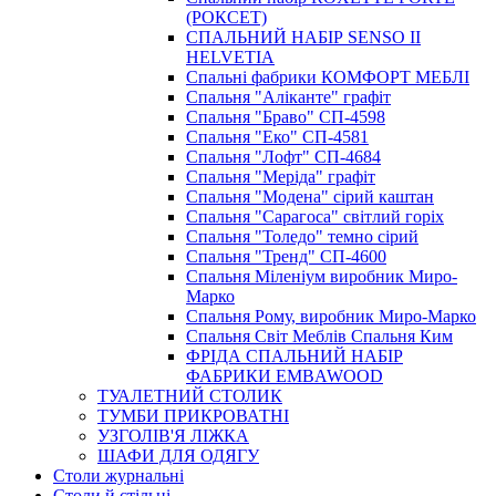
(РОКСЕТ)
СПАЛЬНИЙ НАБІР SENSO II
HELVETIA
Спальні фабрики КОМФОРТ МЕБЛІ
Спальня "Аліканте" графіт
Спальня "Браво" СП-4598
Спальня "Еко" СП-4581
Спальня "Лофт" СП-4684
Спальня "Меріда" графіт
Спальня "Модена" сірий каштан
Спальня "Сарагоса" світлий горіх
Спальня "Толедо" темно сірий
Спальня "Тренд" СП-4600
Спальня Міленіум виробник Миро-
Марко
Спальня Рому, виробник Миро-Марко
Спальня Світ Меблів Спальня Ким
ФРІДА СПАЛЬНИЙ НАБІР
ФАБРИКИ EMBAWOOD
ТУАЛЕТНИЙ СТОЛИК
ТУМБИ ПРИКРОВАТНІ
УЗГОЛІВ'Я ЛІЖКА
ШАФИ ДЛЯ ОДЯГУ
Столи журнальні
Столи й стільці