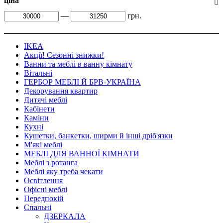
ціна
—
грн.
IKEA
Акції! Сезонні знижки!
Ванни та меблі в ванну кімнату
Вітальні
ГЕРБОР МЕБЛІ Й БРВ-УКРАЇНА
Декорування квартир
Дитячі меблі
Кабінети
Каміни
Кухні
Кушетки, банкетки, ширми й інші дріб'язки
М'які меблі
МЕБЛІ ДЛЯ ВАННОЇ КІМНАТИ
Меблі з ротанга
Меблі яку треба чекати
Освітлення
Офісні меблі
Передпокій
Спальні
ДЗЕРКАЛА