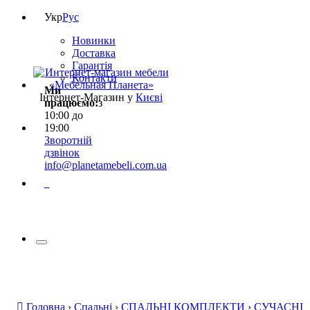
Укр
Рус
Новинки
Доставка
Гарантія
Контакти
Ми
Інтернет-Магазин у
Києві
працюємо:
з
10:00 до
19:00
Зворотній
дзвінок
info@planetamebeli.com.ua
0
Головна
›
Спальні
›
СПАЛЬНІ КОМПЛЕКТИ
›
СУЧАСНІ