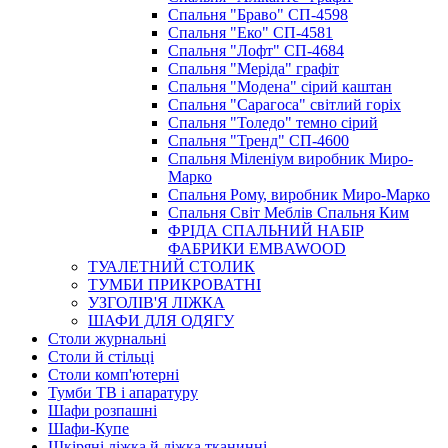
Спальня "Браво" СП-4598
Спальня "Еко" СП-4581
Спальня "Лофт" СП-4684
Спальня "Меріда" графіт
Спальня "Модена" сірий каштан
Спальня "Сарагоса" світлий горіх
Спальня "Толедо" темно сірий
Спальня "Тренд" СП-4600
Спальня Міленіум виробник Миро-
Марко
Спальня Рому, виробник Миро-Марко
Спальня Світ Меблів Спальня Ким
ФРІДА СПАЛЬНИЙ НАБІР
ФАБРИКИ EMBAWOOD
ТУАЛЕТНИЙ СТОЛИК
ТУМБИ ПРИКРОВАТНІ
УЗГОЛІВ'Я ЛІЖКА
ШАФИ ДЛЯ ОДЯГУ
Столи журнальні
Столи й стільці
Столи комп'ютерні
Тумби ТВ і апаратуру
Шафи розпашні
Шафи-Купе
Шкіряні ліжка й ліжка тканинні